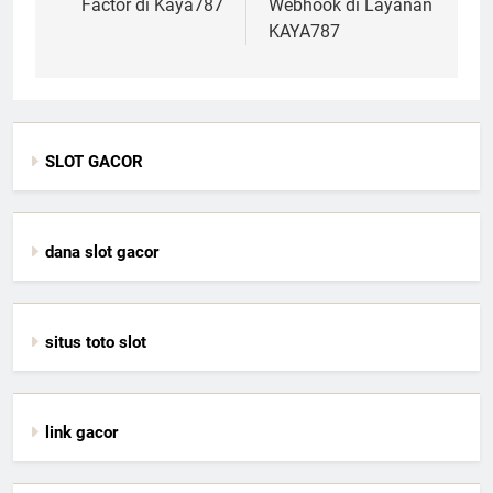
Factor di Kaya787
Webhook di Layanan
KAYA787
SLOT GACOR
dana slot gacor
situs toto slot
link gacor