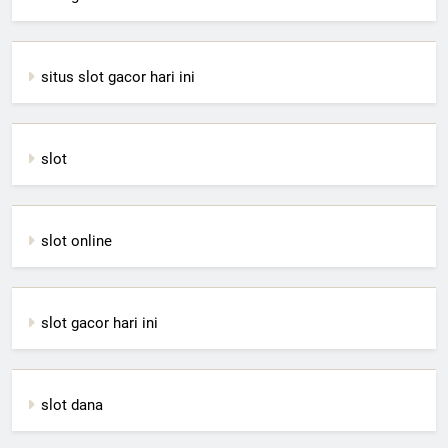
situs slot gacor hari ini
slot
slot online
slot gacor hari ini
slot dana