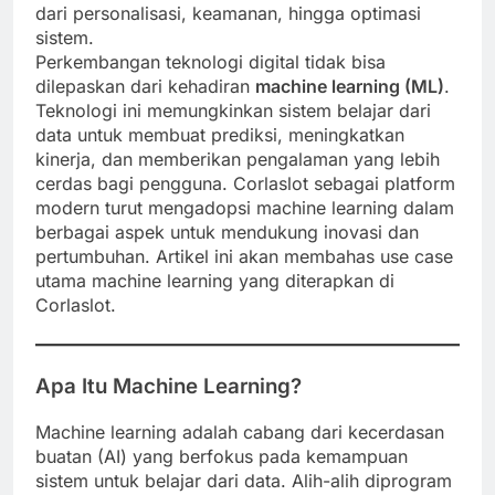
dari personalisasi, keamanan, hingga optimasi
sistem.
Perkembangan teknologi digital tidak bisa
dilepaskan dari kehadiran
machine learning (ML)
.
Teknologi ini memungkinkan sistem belajar dari
data untuk membuat prediksi, meningkatkan
kinerja, dan memberikan pengalaman yang lebih
cerdas bagi pengguna. Corlaslot sebagai platform
modern turut mengadopsi machine learning dalam
berbagai aspek untuk mendukung inovasi dan
pertumbuhan. Artikel ini akan membahas use case
utama machine learning yang diterapkan di
Corlaslot.
Apa Itu Machine Learning?
Machine learning adalah cabang dari kecerdasan
buatan (AI) yang berfokus pada kemampuan
sistem untuk belajar dari data. Alih-alih diprogram