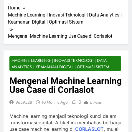
Home
Machine Learning | Inovasi Teknologi | Data Analytics |
Keamanan Digital | Optimasi Sistem
Mengenal Machine Learning Use Case di Corlaslot
MACHINE LEARNING | INOVASI TEKNOLOGI | DATA
ANALYTICS | KEAMANAN DIGITAL | OPTIMASI SISTEM
Mengenal Machine Learning
Use Case di Corlaslot
0
9d59528
10 Months Ago
6 Mins
Machine learning menjadi teknologi kunci dalam
transformasi digital. Artikel ini membahas berbagai
use case machine learning di
CORLASLOT
, mulai