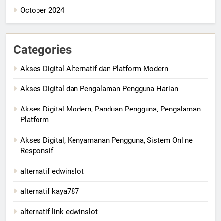
October 2024
Categories
Akses Digital Alternatif dan Platform Modern
Akses Digital dan Pengalaman Pengguna Harian
Akses Digital Modern, Panduan Pengguna, Pengalaman
Platform
Akses Digital, Kenyamanan Pengguna, Sistem Online
Responsif
alternatif edwinslot
alternatif kaya787
alternatif link edwinslot