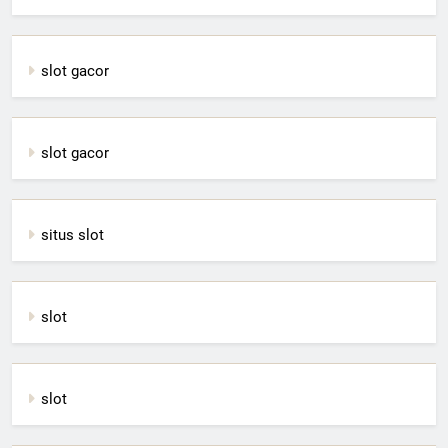
slot gacor
slot gacor
situs slot
slot
slot