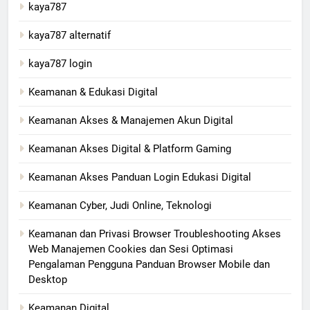
kaya787
kaya787 alternatif
kaya787 login
Keamanan & Edukasi Digital
Keamanan Akses & Manajemen Akun Digital
Keamanan Akses Digital & Platform Gaming
Keamanan Akses Panduan Login Edukasi Digital
Keamanan Cyber, Judi Online, Teknologi
Keamanan dan Privasi Browser Troubleshooting Akses
Web Manajemen Cookies dan Sesi Optimasi
Pengalaman Pengguna Panduan Browser Mobile dan
Desktop
Keamanan Digital