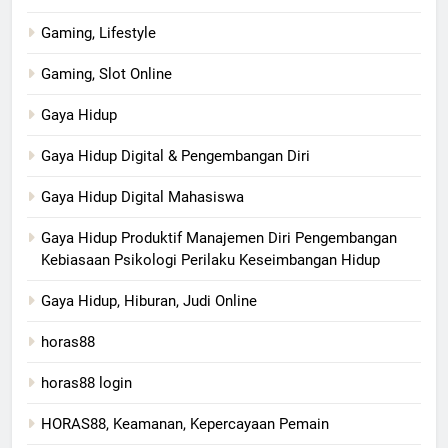
Gaming, Lifestyle
Gaming, Slot Online
Gaya Hidup
Gaya Hidup Digital & Pengembangan Diri
Gaya Hidup Digital Mahasiswa
Gaya Hidup Produktif Manajemen Diri Pengembangan
Kebiasaan Psikologi Perilaku Keseimbangan Hidup
Gaya Hidup, Hiburan, Judi Online
horas88
horas88 login
HORAS88, Keamanan, Kepercayaan Pemain