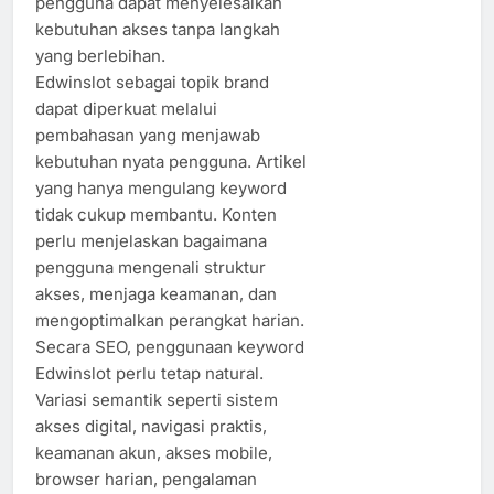
pengguna dapat menyelesaikan
kebutuhan akses tanpa langkah
yang berlebihan.
Edwinslot sebagai topik brand
dapat diperkuat melalui
pembahasan yang menjawab
kebutuhan nyata pengguna. Artikel
yang hanya mengulang keyword
tidak cukup membantu. Konten
perlu menjelaskan bagaimana
pengguna mengenali struktur
akses, menjaga keamanan, dan
mengoptimalkan perangkat harian.
Secara SEO, penggunaan keyword
Edwinslot perlu tetap natural.
Variasi semantik seperti sistem
akses digital, navigasi praktis,
keamanan akun, akses mobile,
browser harian, pengalaman