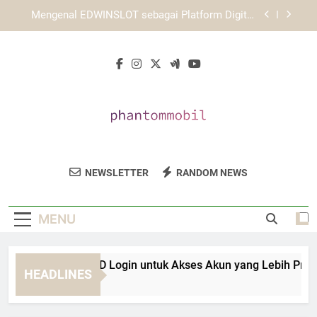
Skip
Mengenal Cara Kerja Sistem Akses pada Platform
to
KAYA787
content
Mengenal KAYA787 sebagai Platform Digital yang
Mudah Digunakan
Panduan LEBAH4D Login untuk Akses Akun yang
Lebih Praktis
Mengenal EDWINSLOT sebagai Platform Digital
yang Mudah Digunakan
Mengenal Cara Kerja Sistem Akses pada Platform
KAYA787
Phantom Mobil
Tingkatkan Kendaraan Anda Dengan
Mengenal KAYA787 sebagai Platform Digital yang
NEWSLETTER
RANDOM NEWS
Mudah Digunakan
Aksesori Berkualitas Dari Phantom Mobil.
Produk Otomotif Yang Aman Dan
MENU
Terpercaya.
anduan LEBAH4D Login untuk Akses Akun yang Lebih Praktis
HEADLINES
 Week Ago