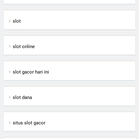
slot
slot online
slot gacor hari ini
slot dana
situs slot gacor