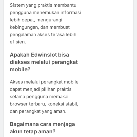
Sistem yang praktis membantu
pengguna menemukan informasi
lebih cepat, mengurangi
kebingungan, dan membuat
pengalaman akses terasa lebih
efisien.
Apakah Edwinslot bisa
diakses melalui perangkat
mobile?
Akses melalui perangkat mobile
dapat menjadi pilihan praktis
selama pengguna memakai
browser terbaru, koneksi stabil,
dan perangkat yang aman.
Bagaimana cara menjaga
akun tetap aman?