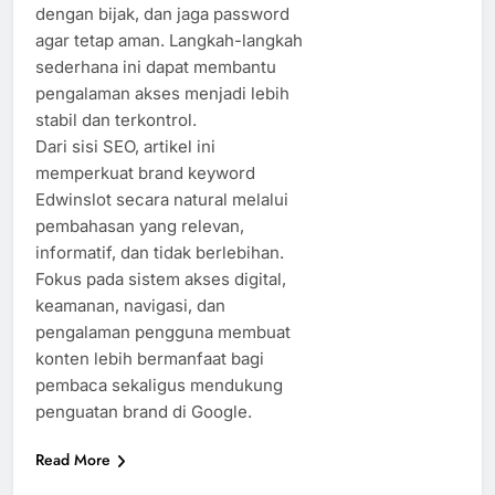
dengan bijak, dan jaga password
agar tetap aman. Langkah-langkah
sederhana ini dapat membantu
pengalaman akses menjadi lebih
stabil dan terkontrol.
Dari sisi SEO, artikel ini
memperkuat brand keyword
Edwinslot secara natural melalui
pembahasan yang relevan,
informatif, dan tidak berlebihan.
Fokus pada sistem akses digital,
keamanan, navigasi, dan
pengalaman pengguna membuat
konten lebih bermanfaat bagi
pembaca sekaligus mendukung
penguatan brand di Google.
Read More