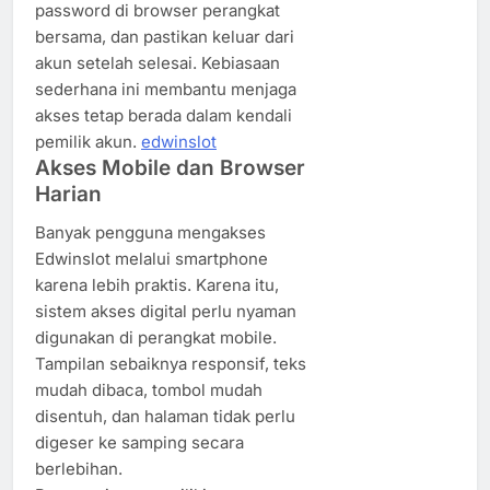
password di browser perangkat
bersama, dan pastikan keluar dari
akun setelah selesai. Kebiasaan
sederhana ini membantu menjaga
akses tetap berada dalam kendali
pemilik akun.
edwinslot
Akses Mobile dan Browser
Harian
Banyak pengguna mengakses
Edwinslot melalui smartphone
karena lebih praktis. Karena itu,
sistem akses digital perlu nyaman
digunakan di perangkat mobile.
Tampilan sebaiknya responsif, teks
mudah dibaca, tombol mudah
disentuh, dan halaman tidak perlu
digeser ke samping secara
berlebihan.