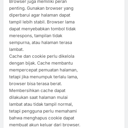
Browser juga memiliki peran
penting. Gunakan browser yang
diperbarui agar halaman dapat
tampil lebih stabil. Browser lama
dapat menyebabkan tombol tidak
merespons, tampilan tidak
sempurna, atau halaman terasa
lambat.
Cache dan cookie perlu dikelola
dengan bijak. Cache membantu
mempercepat pemuatan halaman,
tetapi jika menumpuk terlalu lama,
browser bisa terasa berat.
Membersihkan cache dapat
dilakukan saat halaman mulai
lambat atau tidak tampil normal,
tetapi pengguna perlu memahami
bahwa menghapus cookie dapat
membuat akun keluar dari browser.