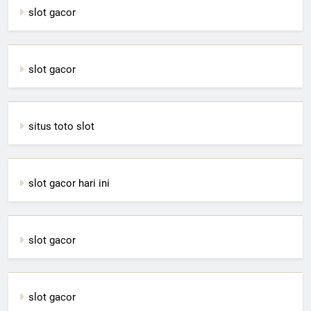
slot gacor
slot gacor
situs toto slot
slot gacor hari ini
slot gacor
slot gacor