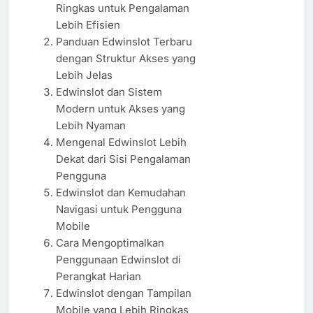
Ringkas untuk Pengalaman
Lebih Efisien
Panduan Edwinslot Terbaru
dengan Struktur Akses yang
Lebih Jelas
Edwinslot dan Sistem
Modern untuk Akses yang
Lebih Nyaman
Mengenal Edwinslot Lebih
Dekat dari Sisi Pengalaman
Pengguna
Edwinslot dan Kemudahan
Navigasi untuk Pengguna
Mobile
Cara Mengoptimalkan
Penggunaan Edwinslot di
Perangkat Harian
Edwinslot dengan Tampilan
Mobile yang Lebih Ringkas