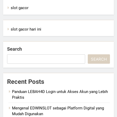
slot gacor
slot gacor hari ini
Search
SEARCH
Recent Posts
Panduan LEBAH4D Login untuk Akses Akun yang Lebih
Praktis
Mengenal EDWINSLOT sebagai Platform Digital yang
Mudah Digunakan