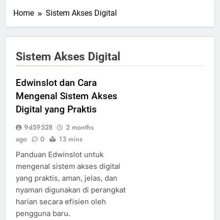
Home
Sistem Akses Digital
Sistem Akses Digital
Edwinslot dan Cara
Mengenal Sistem Akses
Digital yang Praktis
9d59528
2 months
ago
0
13 mins
Panduan Edwinslot untuk
mengenal sistem akses digital
yang praktis, aman, jelas, dan
nyaman digunakan di perangkat
harian secara efisien oleh
pengguna baru.