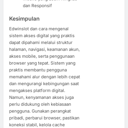
dan Responsif
Kesimpulan
Edwinslot dan cara mengenal
sistem akses digital yang praktis
dapat dipahami melalui struktur
halaman, navigasi, keamanan akun,
akses mobile, serta penggunaan
browser yang tepat. Sistem yang
praktis membantu pengguna
memahami alur dengan lebih cepat
dan mengurangi kebingungan saat
mengakses platform digital.
Namun, kenyamanan akses juga
perlu didukung oleh kebiasaan
pengguna. Gunakan perangkat
pribadi, perbarui browser, pastikan
koneksi stabil, kelola cache