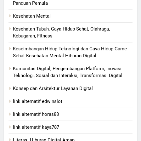
Panduan Pemula
Kesehatan Mental
Kesehatan Tubuh, Gaya Hidup Sehat, Olahraga,
Kebugaran, Fitness
Keseimbangan Hidup Teknologi dan Gaya Hidup Game
Sehat Kesehatan Mental Hiburan Digital
Komunitas Digital, Pengembangan Platform, Inovasi
Teknologi, Sosial dan Interaksi, Transformasi Digital
Konsep dan Arsitektur Layanan Digital
link alternatif edwinslot
link alternatif horas88
link alternatif kaya787
Literasi Hiburan Digital Aman