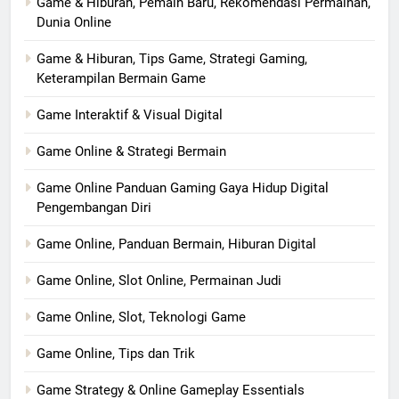
Game & Hiburan, Pemain Baru, Rekomendasi Permainan,
Dunia Online
Game & Hiburan, Tips Game, Strategi Gaming,
Keterampilan Bermain Game
Game Interaktif & Visual Digital
Game Online & Strategi Bermain
Game Online Panduan Gaming Gaya Hidup Digital
Pengembangan Diri
Game Online, Panduan Bermain, Hiburan Digital
Game Online, Slot Online, Permainan Judi
Game Online, Slot, Teknologi Game
Game Online, Tips dan Trik
Game Strategy & Online Gameplay Essentials