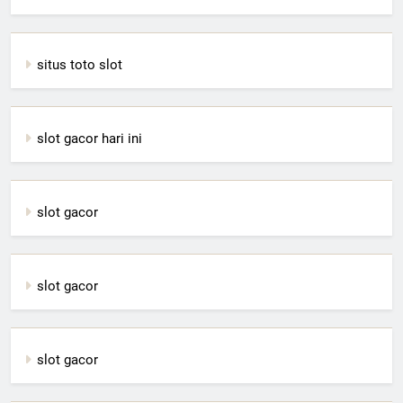
situs toto slot
slot gacor hari ini
slot gacor
slot gacor
slot gacor