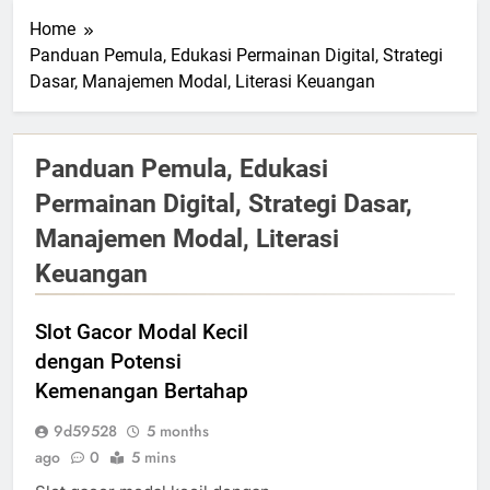
Home
Panduan Pemula, Edukasi Permainan Digital, Strategi
Dasar, Manajemen Modal, Literasi Keuangan
Panduan Pemula, Edukasi
Permainan Digital, Strategi Dasar,
Manajemen Modal, Literasi
Keuangan
Slot Gacor Modal Kecil
dengan Potensi
Kemenangan Bertahap
9d59528
5 months
ago
0
5 mins