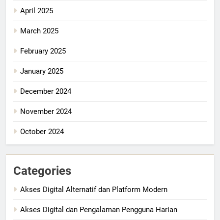
April 2025
March 2025
February 2025
January 2025
December 2024
November 2024
October 2024
Categories
Akses Digital Alternatif dan Platform Modern
Akses Digital dan Pengalaman Pengguna Harian