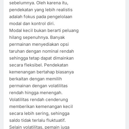
sebelumnya. Oleh karena itu,
pendekatan yang lebih realistis
adalah fokus pada pengelolaan
modal dan kontrol diri.
Modal kecil bukan berarti peluang
hilang sepenuhnya. Banyak
permainan menyediakan opsi
taruhan dengan nominal rendah
sehingga tetap dapat dimainkan
secara fleksibel. Pendekatan
kemenangan bertahap biasanya
berkaitan dengan memilih
permainan dengan volatilitas
rendah hingga menengah.
Volatilitas rendah cenderung
memberikan kemenangan kecil
secara lebih sering, sehingga
saldo tidak terlalu fluktuatif.
Selain volatilitas, pemain juga