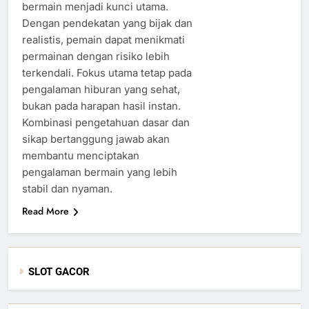
bermain menjadi kunci utama.
Dengan pendekatan yang bijak dan
realistis, pemain dapat menikmati
permainan dengan risiko lebih
terkendali. Fokus utama tetap pada
pengalaman hiburan yang sehat,
bukan pada harapan hasil instan.
Kombinasi pengetahuan dasar dan
sikap bertanggung jawab akan
membantu menciptakan
pengalaman bermain yang lebih
stabil dan nyaman.
Read More
SLOT GACOR