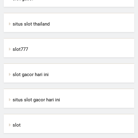
situs slot thailand
slot777
slot gacor hari ini
situs slot gacor hari ini
slot