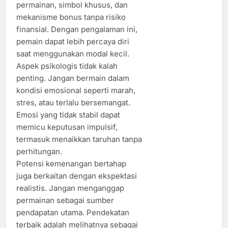
permainan, simbol khusus, dan
mekanisme bonus tanpa risiko
finansial. Dengan pengalaman ini,
pemain dapat lebih percaya diri
saat menggunakan modal kecil.
Aspek psikologis tidak kalah
penting. Jangan bermain dalam
kondisi emosional seperti marah,
stres, atau terlalu bersemangat.
Emosi yang tidak stabil dapat
memicu keputusan impulsif,
termasuk menaikkan taruhan tanpa
perhitungan.
Potensi kemenangan bertahap
juga berkaitan dengan ekspektasi
realistis. Jangan menganggap
permainan sebagai sumber
pendapatan utama. Pendekatan
terbaik adalah melihatnya sebagai