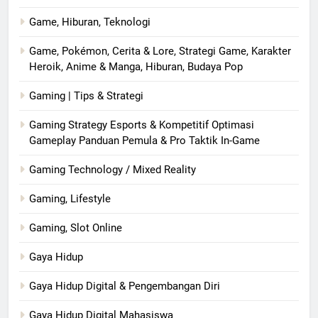
Game, Hiburan, Teknologi
Game, Pokémon, Cerita & Lore, Strategi Game, Karakter
Heroik, Anime & Manga, Hiburan, Budaya Pop
Gaming | Tips & Strategi
Gaming Strategy Esports & Kompetitif Optimasi
Gameplay Panduan Pemula & Pro Taktik In-Game
Gaming Technology / Mixed Reality
Gaming, Lifestyle
Gaming, Slot Online
Gaya Hidup
Gaya Hidup Digital & Pengembangan Diri
Gaya Hidup Digital Mahasiswa