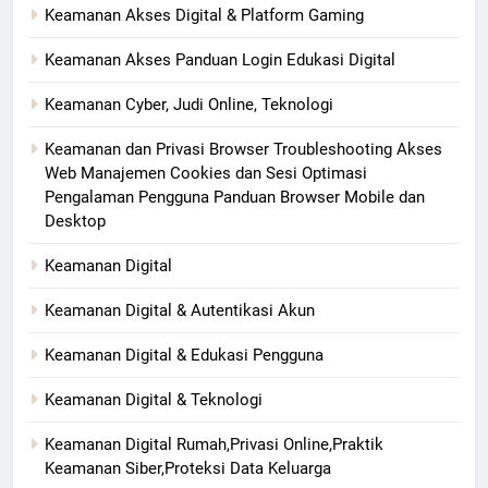
Keamanan Akses Digital & Platform Gaming
Keamanan Akses Panduan Login Edukasi Digital
Keamanan Cyber, Judi Online, Teknologi
Keamanan dan Privasi Browser Troubleshooting Akses
Web Manajemen Cookies dan Sesi Optimasi
Pengalaman Pengguna Panduan Browser Mobile dan
Desktop
Keamanan Digital
Keamanan Digital & Autentikasi Akun
Keamanan Digital & Edukasi Pengguna
Keamanan Digital & Teknologi
Keamanan Digital Rumah,Privasi Online,Praktik
Keamanan Siber,Proteksi Data Keluarga