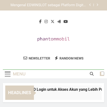
Skip
Mengenal Cara Kerja Sistem Akses pada Platform
to
KAYA787
content
Mengenal KAYA787 sebagai Platform Digital yang
Mudah Digunakan
Panduan LEBAH4D Login untuk Akses Akun yang
Lebih Praktis
Mengenal EDWINSLOT sebagai Platform Digital
yang Mudah Digunakan
Mengenal Cara Kerja Sistem Akses pada Platform
KAYA787
Phantom Mobil
Tingkatkan Kendaraan Anda Dengan
Mengenal KAYA787 sebagai Platform Digital yang
NEWSLETTER
RANDOM NEWS
Mudah Digunakan
Aksesori Berkualitas Dari Phantom Mobil.
Produk Otomotif Yang Aman Dan
MENU
Terpercaya.
nduan LEBAH4D Login untuk Akses Akun yang Lebih Praktis
HEADLINES
Weeks Ago