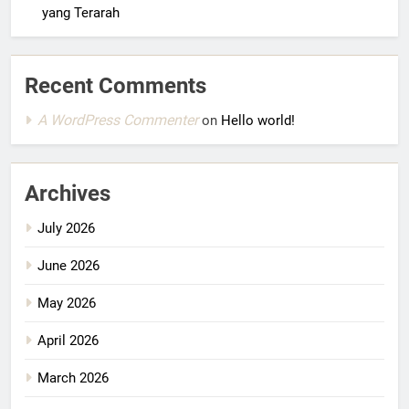
yang Terarah
Recent Comments
A WordPress Commenter
on
Hello world!
Archives
July 2026
June 2026
May 2026
April 2026
March 2026