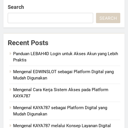
Search
SEARCH
Recent Posts
Panduan LEBAH4D Login untuk Akses Akun yang Lebih
Praktis
Mengenal EDWINSLOT sebagai Platform Digital yang
Mudah Digunakan
Mengenal Cara Kerja Sistem Akses pada Platform
KAYA787
Mengenal KAYA787 sebagai Platform Digital yang
Mudah Digunakan
Mengenal KAYA787 melalui Konsep Layanan Digital