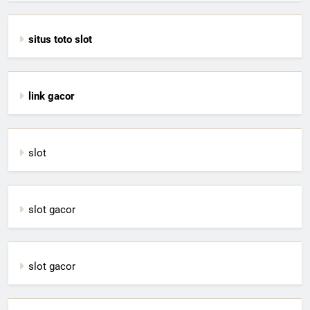
situs toto slot
link gacor
slot
slot gacor
slot gacor