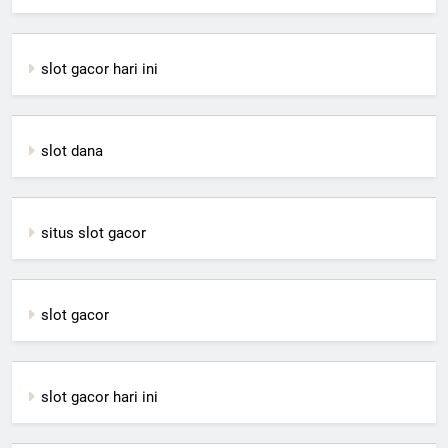
slot gacor hari ini
slot dana
situs slot gacor
slot gacor
slot gacor hari ini