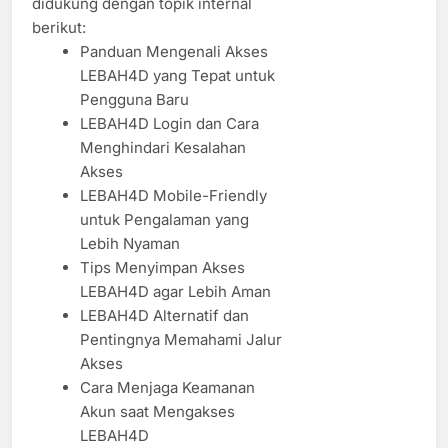
didukung dengan topik internal
berikut:
Panduan Mengenali Akses
LEBAH4D yang Tepat untuk
Pengguna Baru
LEBAH4D Login dan Cara
Menghindari Kesalahan
Akses
LEBAH4D Mobile-Friendly
untuk Pengalaman yang
Lebih Nyaman
Tips Menyimpan Akses
LEBAH4D agar Lebih Aman
LEBAH4D Alternatif dan
Pentingnya Memahami Jalur
Akses
Cara Menjaga Keamanan
Akun saat Mengakses
LEBAH4D