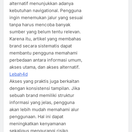
alternatif menunjukkan adanya
kebutuhan navigational. Pengguna
ingin menemukan jalur yang sesuai
tanpa harus mencoba banyak
sumber yang belum tentu relevan.
Karena itu, artikel yang membahas
brand secara sistematis dapat
membantu pengguna memahami
perbedaan antara informasi umum,
akses utama, dan akses alternatif.
Lebah4d
Akses yang praktis juga berkaitan
dengan konsistensi tampilan. Jika
sebuah brand memiliki struktur
informasi yang jelas, pengguna
akan lebih mudah memahami alur
penggunaan. Hal ini dapat
meningkatkan kenyamanan
sekaligus mengurangi risiko