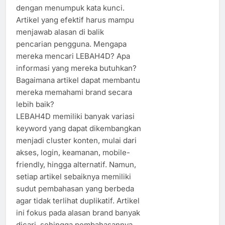
dengan menumpuk kata kunci.
Artikel yang efektif harus mampu
menjawab alasan di balik
pencarian pengguna. Mengapa
mereka mencari LEBAH4D? Apa
informasi yang mereka butuhkan?
Bagaimana artikel dapat membantu
mereka memahami brand secara
lebih baik?
LEBAH4D memiliki banyak variasi
keyword yang dapat dikembangkan
menjadi cluster konten, mulai dari
akses, login, keamanan, mobile-
friendly, hingga alternatif. Namun,
setiap artikel sebaiknya memiliki
sudut pembahasan yang berbeda
agar tidak terlihat duplikatif. Artikel
ini fokus pada alasan brand banyak
dicari, sehingga pembahasannya