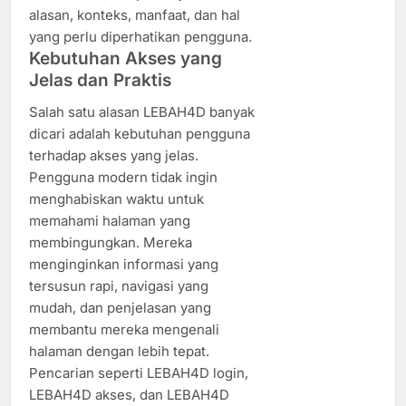
alasan, konteks, manfaat, dan hal
yang perlu diperhatikan pengguna.
Kebutuhan Akses yang
Jelas dan Praktis
Salah satu alasan LEBAH4D banyak
dicari adalah kebutuhan pengguna
terhadap akses yang jelas.
Pengguna modern tidak ingin
menghabiskan waktu untuk
memahami halaman yang
membingungkan. Mereka
menginginkan informasi yang
tersusun rapi, navigasi yang
mudah, dan penjelasan yang
membantu mereka mengenali
halaman dengan lebih tepat.
Pencarian seperti LEBAH4D login,
LEBAH4D akses, dan LEBAH4D