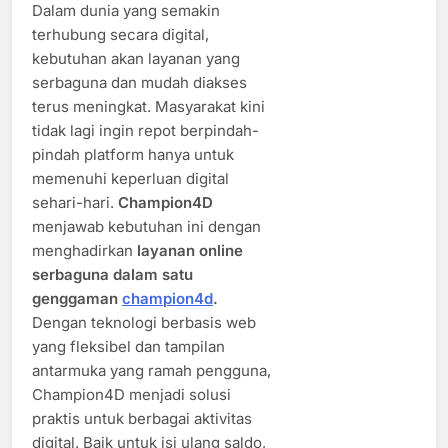
Dalam dunia yang semakin
terhubung secara digital,
kebutuhan akan layanan yang
serbaguna dan mudah diakses
terus meningkat. Masyarakat kini
tidak lagi ingin repot berpindah-
pindah platform hanya untuk
memenuhi keperluan digital
sehari-hari.
Champion4D
menjawab kebutuhan ini dengan
menghadirkan
layanan online
serbaguna dalam satu
genggaman
champion4d
.
Dengan teknologi berbasis web
yang fleksibel dan tampilan
antarmuka yang ramah pengguna,
Champion4D menjadi solusi
praktis untuk berbagai aktivitas
digital. Baik untuk isi ulang saldo,