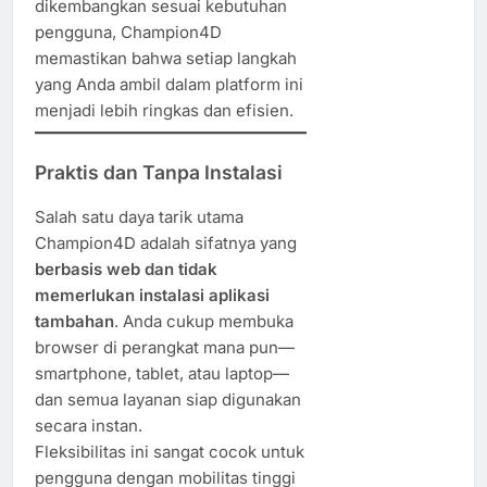
dikembangkan sesuai kebutuhan
pengguna, Champion4D
memastikan bahwa setiap langkah
yang Anda ambil dalam platform ini
menjadi lebih ringkas dan efisien.
Praktis dan Tanpa Instalasi
Salah satu daya tarik utama
Champion4D adalah sifatnya yang
berbasis web dan tidak
memerlukan instalasi aplikasi
tambahan
. Anda cukup membuka
browser di perangkat mana pun—
smartphone, tablet, atau laptop—
dan semua layanan siap digunakan
secara instan.
Fleksibilitas ini sangat cocok untuk
pengguna dengan mobilitas tinggi