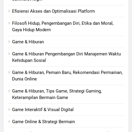
Efisiensi Akses dan Optimalisasi Platform
Filosofi Hidup, Pengembangan Diri, Etika dan Moral,
Gaya Hidup Modern
Game & Hiburan
Game & Hiburan Pengembangan Diri Manajemen Waktu
Kehidupan Sosial
Game & Hiburan, Pemain Baru, Rekomendasi Permainan,
Dunia Online
Game & Hiburan, Tips Game, Strategi Gaming,
Keterampilan Bermain Game
Game Interaktif & Visual Digital
Game Online & Strategi Bermain