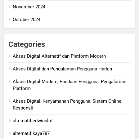
November 2024
October 2024
Categories
Akses Digital Alternatif dan Platform Modern
Akses Digital dan Pengalaman Pengguna Harian
Akses Digital Modern, Panduan Pengguna, Pengalaman
Platform
Akses Digital, Kenyamanan Pengguna, Sistem Online
Responsif
alternatif edwinslot
alternatif kaya787