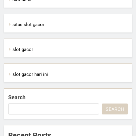
situs slot gacor
slot gacor
slot gacor hari ini
Search
SEARCH
Recent Posts