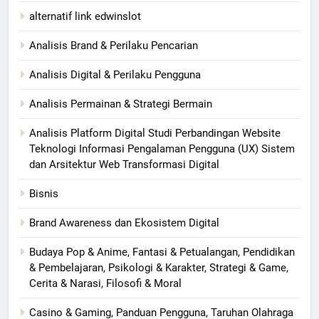
alternatif link edwinslot
Analisis Brand & Perilaku Pencarian
Analisis Digital & Perilaku Pengguna
Analisis Permainan & Strategi Bermain
Analisis Platform Digital Studi Perbandingan Website
Teknologi Informasi Pengalaman Pengguna (UX) Sistem
dan Arsitektur Web Transformasi Digital
Bisnis
Brand Awareness dan Ekosistem Digital
Budaya Pop & Anime, Fantasi & Petualangan, Pendidikan
& Pembelajaran, Psikologi & Karakter, Strategi & Game,
Cerita & Narasi, Filosofi & Moral
Casino & Gaming, Panduan Pengguna, Taruhan Olahraga