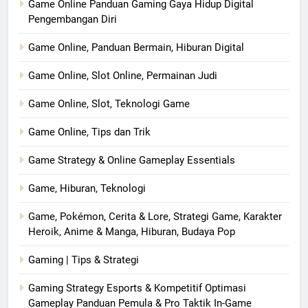
Game Online Panduan Gaming Gaya Hidup Digital
Pengembangan Diri
Game Online, Panduan Bermain, Hiburan Digital
Game Online, Slot Online, Permainan Judi
Game Online, Slot, Teknologi Game
Game Online, Tips dan Trik
Game Strategy & Online Gameplay Essentials
Game, Hiburan, Teknologi
Game, Pokémon, Cerita & Lore, Strategi Game, Karakter
Heroik, Anime & Manga, Hiburan, Budaya Pop
Gaming | Tips & Strategi
Gaming Strategy Esports & Kompetitif Optimasi
Gameplay Panduan Pemula & Pro Taktik In-Game