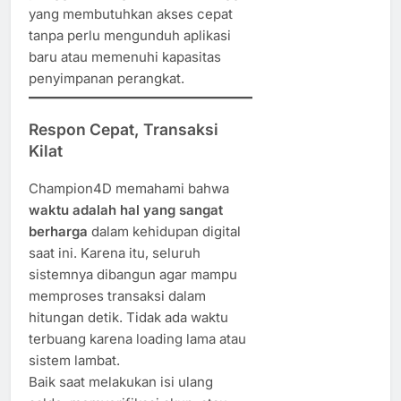
yang membutuhkan akses cepat
tanpa perlu mengunduh aplikasi
baru atau memenuhi kapasitas
penyimpanan perangkat.
Respon Cepat, Transaksi
Kilat
Champion4D memahami bahwa
waktu adalah hal yang sangat
berharga
dalam kehidupan digital
saat ini. Karena itu, seluruh
sistemnya dibangun agar mampu
memproses transaksi dalam
hitungan detik. Tidak ada waktu
terbuang karena loading lama atau
sistem lambat.
Baik saat melakukan isi ulang