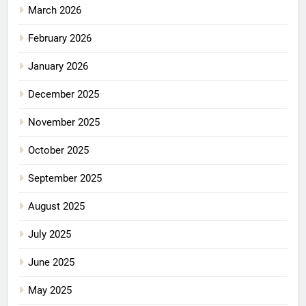
March 2026
February 2026
January 2026
December 2025
November 2025
October 2025
September 2025
August 2025
July 2025
June 2025
May 2025