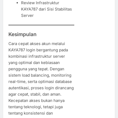
Review Infrastruktur
KAYA787 dari Sisi Stabilitas
Server
Kesimpulan
Cara cepat akses akun melalui
KAYA787 login bergantung pada
kombinasi infrastruktur server
yang optimal dan kebiasaan
pengguna yang tepat. Dengan
sistem load balancing, monitoring
real-time, serta optimasi database
autentikasi, proses login dirancang
agar cepat, stabil, dan aman.
Kecepatan akses bukan hanya
tentang teknologi, tetapi juga
tentang konsistensi dan