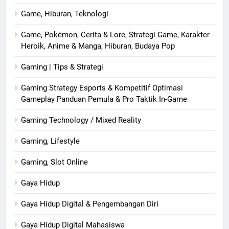
Game, Hiburan, Teknologi
Game, Pokémon, Cerita & Lore, Strategi Game, Karakter
Heroik, Anime & Manga, Hiburan, Budaya Pop
Gaming | Tips & Strategi
Gaming Strategy Esports & Kompetitif Optimasi
Gameplay Panduan Pemula & Pro Taktik In-Game
Gaming Technology / Mixed Reality
Gaming, Lifestyle
Gaming, Slot Online
Gaya Hidup
Gaya Hidup Digital & Pengembangan Diri
Gaya Hidup Digital Mahasiswa