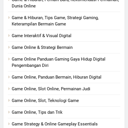
Dunia Online
Game & Hiburan, Tips Game, Strategi Gaming,
Keterampilan Bermain Game
Game Interaktif & Visual Digital
Game Online & Strategi Bermain
Game Online Panduan Gaming Gaya Hidup Digital
Pengembangan Diri
Game Online, Panduan Bermain, Hiburan Digital
Game Online, Slot Online, Permainan Judi
Game Online, Slot, Teknologi Game
Game Online, Tips dan Trik
Game Strategy & Online Gameplay Essentials