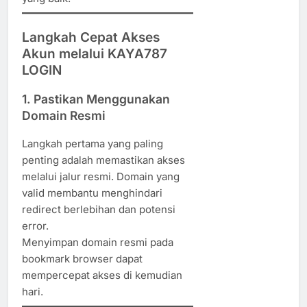
Langkah Cepat Akses
Akun melalui KAYA787
LOGIN
1. Pastikan Menggunakan
Domain Resmi
Langkah pertama yang paling
penting adalah memastikan akses
melalui jalur resmi. Domain yang
valid membantu menghindari
redirect berlebihan dan potensi
error.
Menyimpan domain resmi pada
bookmark browser dapat
mempercepat akses di kemudian
hari.