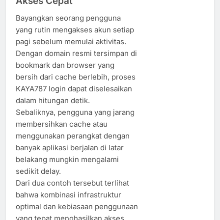
Akses Cepat
Bayangkan seorang pengguna
yang rutin mengakses akun setiap
pagi sebelum memulai aktivitas.
Dengan domain resmi tersimpan di
bookmark dan browser yang
bersih dari cache berlebih, proses
KAYA787 login dapat diselesaikan
dalam hitungan detik.
Sebaliknya, pengguna yang jarang
membersihkan cache atau
menggunakan perangkat dengan
banyak aplikasi berjalan di latar
belakang mungkin mengalami
sedikit delay.
Dari dua contoh tersebut terlihat
bahwa kombinasi infrastruktur
optimal dan kebiasaan penggunaan
yang tepat menghasilkan akses