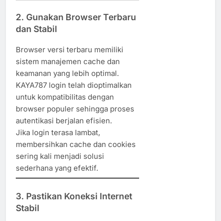
2. Gunakan Browser Terbaru
dan Stabil
Browser versi terbaru memiliki
sistem manajemen cache dan
keamanan yang lebih optimal.
KAYA787 login telah dioptimalkan
untuk kompatibilitas dengan
browser populer sehingga proses
autentikasi berjalan efisien.
Jika login terasa lambat,
membersihkan cache dan cookies
sering kali menjadi solusi
sederhana yang efektif.
3. Pastikan Koneksi Internet
Stabil