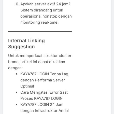
Apakah server aktif 24 jam?
Sistem dirancang untuk
operasional nonstop dengan
monitoring real-time.
Internal Linking
Suggestion
Untuk memperkuat struktur cluster
brand, artikel ini dapat dikaitkan
dengan:
KAYA787 LOGIN Tanpa Lag
dengan Performa Server
Optimal
Cara Mengatasi Error Saat
Proses KAYA787 LOGIN
KAYA787 LOGIN 24 Jam
dengan Infrastruktur Andal