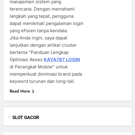
manajemen sistem yang
terencana. Dengan memahami
langkah yang tepat, pengguna
dapat menikmati pengalaman login
yang efisien tanpa kendala.
Jika Anda ingin, saya dapat
lanjutkan dengan artikel cluster
bertema “Panduan Lengkap
Optimasi Akses
KAYA787 LOGIN
di Perangkat Mobile” untuk
memperkuat dominasi brand pada
keyword turunan dan long-tail.
Read More
SLOT GACOR