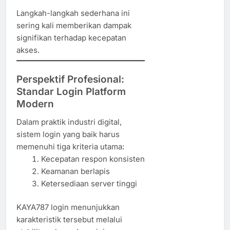
Langkah-langkah sederhana ini
sering kali memberikan dampak
signifikan terhadap kecepatan
akses.
Perspektif Profesional:
Standar Login Platform
Modern
Dalam praktik industri digital,
sistem login yang baik harus
memenuhi tiga kriteria utama:
Kecepatan respon konsisten
Keamanan berlapis
Ketersediaan server tinggi
KAYA787 login menunjukkan
karakteristik tersebut melalui