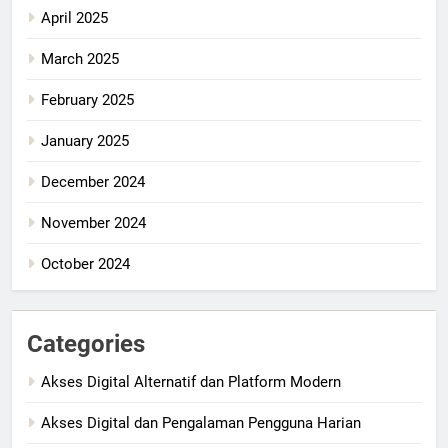
April 2025
March 2025
February 2025
January 2025
December 2024
November 2024
October 2024
Categories
Akses Digital Alternatif dan Platform Modern
Akses Digital dan Pengalaman Pengguna Harian