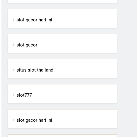
slot gacor hari ini
slot gacor
situs slot thailand
slot777
slot gacor hari ini