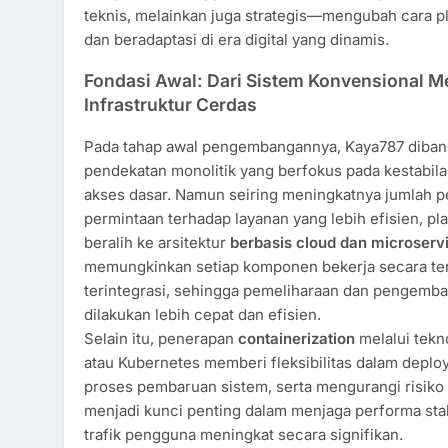
teknis, melainkan juga strategis—mengubah cara pl
dan beradaptasi di era digital yang dinamis.
Fondasi Awal: Dari Sistem Konvensional M
Infrastruktur Cerdas
Pada tahap awal pengembangannya, Kaya787 diba
pendekatan monolitik yang berfokus pada kestabil
akses dasar. Namun seiring meningkatnya jumlah 
permintaan terhadap layanan yang lebih efisien, pla
beralih ke arsitektur
berbasis cloud dan microserv
memungkinkan setiap komponen bekerja secara te
terintegrasi, sehingga pemeliharaan dan pengemban
dilakukan lebih cepat dan efisien.
Selain itu, penerapan
containerization
melalui tekn
atau Kubernetes memberi fleksibilitas dalam dep
proses pembaruan sistem, serta mengurangi risiko 
menjadi kunci penting dalam menjaga performa stab
trafik pengguna meningkat secara signifikan.