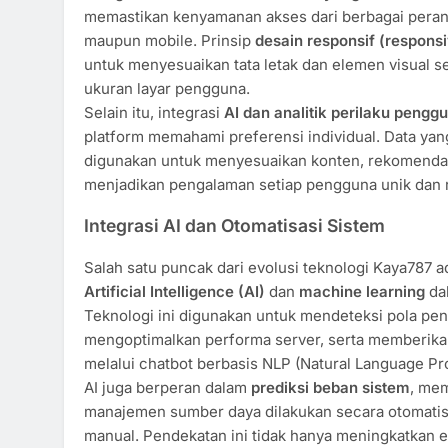
memastikan kenyamanan akses dari berbagai peran
maupun mobile. Prinsip
desain responsif (respons
untuk menyesuaikan tata letak dan elemen visual s
ukuran layar pengguna.
Selain itu, integrasi
AI dan analitik perilaku pengg
platform memahami preferensi individual. Data ya
digunakan untuk menyesuaikan konten, rekomendas
menjadikan pengalaman setiap pengguna unik dan 
Integrasi AI dan Otomatisasi Sistem
Salah satu puncak dari evolusi teknologi Kaya787 a
Artificial Intelligence (AI)
dan
machine learning
dal
Teknologi ini digunakan untuk mendeteksi pola pe
mengoptimalkan performa server, serta memberika
melalui chatbot berbasis NLP (Natural Language Pr
AI juga berperan dalam
prediksi beban sistem
, me
manajemen sumber daya dilakukan secara otomatis 
manual. Pendekatan ini tidak hanya meningkatkan efi