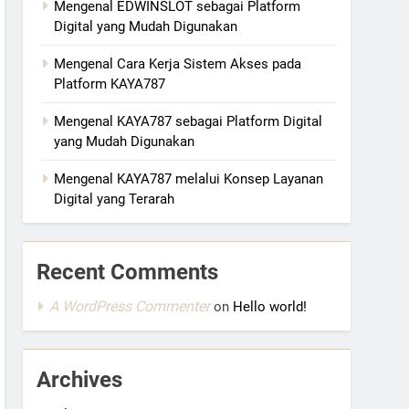
Mengenal EDWINSLOT sebagai Platform
Digital yang Mudah Digunakan
Mengenal Cara Kerja Sistem Akses pada
Platform KAYA787
Mengenal KAYA787 sebagai Platform Digital
yang Mudah Digunakan
Mengenal KAYA787 melalui Konsep Layanan
Digital yang Terarah
Recent Comments
A WordPress Commenter
on
Hello world!
Archives