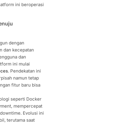
atform ini beroperasi
enuju
ngun dengan
an dan kecepatan
pengguna dan
tform ini mulai
ices
. Pendekatan ini
rpisah namun tetap
gan fitur baru bisa
ologi seperti Docker
loyment, mempercepat
downtime. Evolusi ini
il, terutama saat