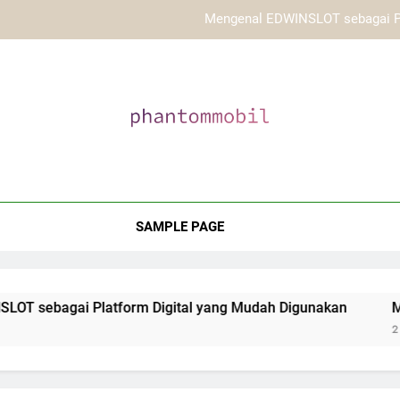
Mengenal EDWINSLOT sebagai Pl
Mengenal Cara Kerja
Mengenal KAYA787 sebagai P
Panduan LEBAH4D Login 
ntom Mobil
Mengenal EDWINSLOT sebagai Pl
n Kendaraan Anda Dengan Aksesori Berkualitas Dari Phantom M
Mengenal Cara Kerja
SAMPLE PAGE
Mengenal KAYA787 sebagai P
 Platform Digital yang Mudah Digunakan
Mengenal Car
2 Weeks Ago