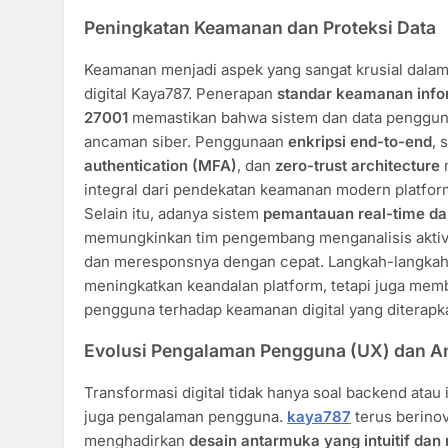
Peningkatan Keamanan dan Proteksi Data
Keamanan menjadi aspek yang sangat krusial dalam 
digital Kaya787. Penerapan
standar keamanan infor
27001
memastikan bahwa sistem dan data pengguna 
ancaman siber. Penggunaan
enkripsi end-to-end
, 
authentication (MFA)
, dan
zero-trust architecture
m
integral dari pendekatan keamanan modern platform
Selain itu, adanya sistem
pemantauan real-time dan
memungkinkan tim pengembang menganalisis aktiv
dan meresponsnya dengan cepat. Langkah-langkah i
meningkatkan keandalan platform, tetapi juga mem
pengguna terhadap keamanan digital yang diterapk
Evolusi Pengalaman Pengguna (UX) dan An
Transformasi digital tidak hanya soal backend atau i
juga pengalaman pengguna.
kaya787
terus berino
menghadirkan
desain antarmuka yang intuitif dan 