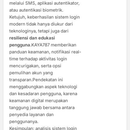
melalui SMS, aplikasi autentikator,
atau autentikasi biometrik.
Ketujuh, keberhasilan sistem login
modern tidak hanya diukur dari
teknologinya, tetapi juga dari
resiliensi dan edukasi
pengguna
.KAYA787 memberikan
panduan keamanan, notifikasi real-
time terhadap aktivitas login
mencurigakan, serta opsi
pemulihan akun yang
transparan.Pendekatan ini
menggabungkan aspek teknologi
dan kesadaran pengguna, karena
keamanan digital merupakan
tanggung jawab bersama antara
penyedia layanan dan
penggunanya.
Kesimpulan: analisis sistem login