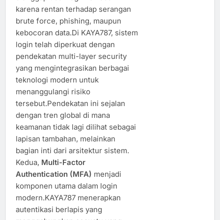
karena rentan terhadap serangan
brute force, phishing, maupun
kebocoran data.Di KAYA787, sistem
login telah diperkuat dengan
pendekatan multi-layer security
yang mengintegrasikan berbagai
teknologi modern untuk
menanggulangi risiko
tersebut.Pendekatan ini sejalan
dengan tren global di mana
keamanan tidak lagi dilihat sebagai
lapisan tambahan, melainkan
bagian inti dari arsitektur sistem.
Kedua,
Multi-Factor
Authentication (MFA)
menjadi
komponen utama dalam login
modern.KAYA787 menerapkan
autentikasi berlapis yang