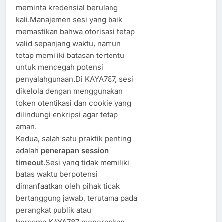
meminta kredensial berulang
kali.Manajemen sesi yang baik
memastikan bahwa otorisasi tetap
valid sepanjang waktu, namun
tetap memiliki batasan tertentu
untuk mencegah potensi
penyalahgunaan.Di KAYA787, sesi
dikelola dengan menggunakan
token otentikasi dan cookie yang
dilindungi enkripsi agar tetap
aman.
Kedua, salah satu praktik penting
adalah
penerapan session
timeout
.Sesi yang tidak memiliki
batas waktu berpotensi
dimanfaatkan oleh pihak tidak
bertanggung jawab, terutama pada
perangkat publik atau
bersama.KAYA787 menerapkan