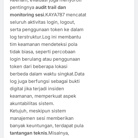
pentingnya
audit trail dan
monitoring sesi
.KAYA787 mencatat
seluruh aktivitas login, logout,
serta penggunaan token ke dalam
log terstruktur.Log ini membantu
tim keamanan mendeteksi pola
tidak biasa, seperti percobaan
login berulang atau penggunaan
token dari beberapa lokasi
berbeda dalam waktu singkat.Data
log juga berfungsi sebagai bukti
digital jika terjadi insiden
keamanan, memperkuat aspek
akuntabilitas sistem.
Ketujuh, meskipun sistem
manajemen sesi memberikan
banyak keuntungan, terdapat pula
tantangan teknis
.Misalnya,