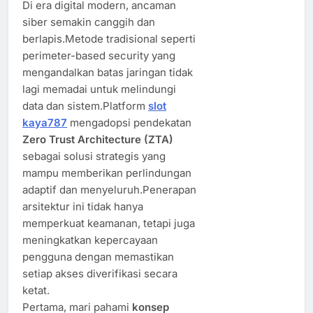
Di era digital modern, ancaman
siber semakin canggih dan
berlapis.Metode tradisional seperti
perimeter-based security yang
mengandalkan batas jaringan tidak
lagi memadai untuk melindungi
data dan sistem.Platform
slot
kaya787
mengadopsi pendekatan
Zero Trust Architecture (ZTA)
sebagai solusi strategis yang
mampu memberikan perlindungan
adaptif dan menyeluruh.Penerapan
arsitektur ini tidak hanya
memperkuat keamanan, tetapi juga
meningkatkan kepercayaan
pengguna dengan memastikan
setiap akses diverifikasi secara
ketat.
Pertama, mari pahami
konsep