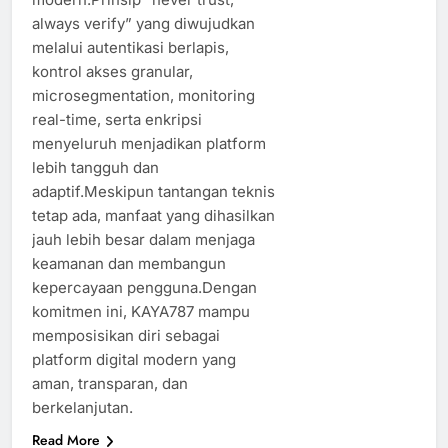
always verify” yang diwujudkan
melalui autentikasi berlapis,
kontrol akses granular,
microsegmentation, monitoring
real-time, serta enkripsi
menyeluruh menjadikan platform
lebih tangguh dan
adaptif.Meskipun tantangan teknis
tetap ada, manfaat yang dihasilkan
jauh lebih besar dalam menjaga
keamanan dan membangun
kepercayaan pengguna.Dengan
komitmen ini, KAYA787 mampu
memposisikan diri sebagai
platform digital modern yang
aman, transparan, dan
berkelanjutan.
Read More