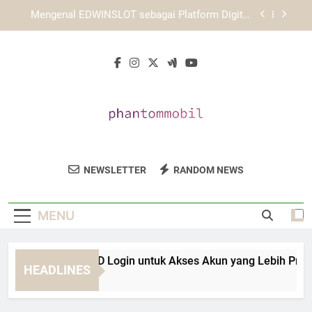
Skip
Mengenal Cara Kerja Sistem Akses pada Platform
to
KAYA787
content
Mengenal KAYA787 sebagai Platform Digital yang
Mudah Digunakan
Panduan LEBAH4D Login untuk Akses Akun yang
Lebih Praktis
Mengenal EDWINSLOT sebagai Platform Digital
yang Mudah Digunakan
Mengenal Cara Kerja Sistem Akses pada Platform
KAYA787
Phantom Mobil
Tingkatkan Kendaraan Anda Dengan
Mengenal KAYA787 sebagai Platform Digital yang
NEWSLETTER
RANDOM NEWS
Mudah Digunakan
Aksesori Berkualitas Dari Phantom Mobil.
Produk Otomotif Yang Aman Dan
MENU
Terpercaya.
nduan LEBAH4D Login untuk Akses Akun yang Lebih Praktis
HEADLINES
Weeks Ago