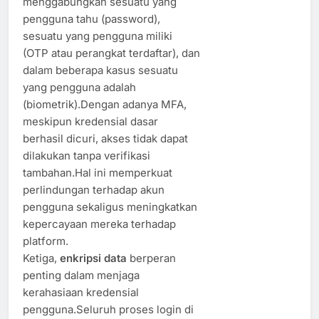
menggabungkan sesuatu yang
pengguna tahu (password),
sesuatu yang pengguna miliki
(OTP atau perangkat terdaftar), dan
dalam beberapa kasus sesuatu
yang pengguna adalah
(biometrik).Dengan adanya MFA,
meskipun kredensial dasar
berhasil dicuri, akses tidak dapat
dilakukan tanpa verifikasi
tambahan.Hal ini memperkuat
perlindungan terhadap akun
pengguna sekaligus meningkatkan
kepercayaan mereka terhadap
platform.
Ketiga,
enkripsi data
berperan
penting dalam menjaga
kerahasiaan kredensial
pengguna.Seluruh proses login di