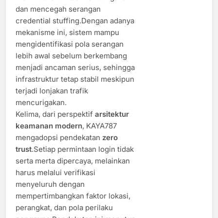
dan mencegah serangan
credential stuffing.Dengan adanya
mekanisme ini, sistem mampu
mengidentifikasi pola serangan
lebih awal sebelum berkembang
menjadi ancaman serius, sehingga
infrastruktur tetap stabil meskipun
terjadi lonjakan trafik
mencurigakan.
Kelima, dari perspektif
arsitektur
keamanan modern
, KAYA787
mengadopsi pendekatan
zero
trust
.Setiap permintaan login tidak
serta merta dipercaya, melainkan
harus melalui verifikasi
menyeluruh dengan
mempertimbangkan faktor lokasi,
perangkat, dan pola perilaku