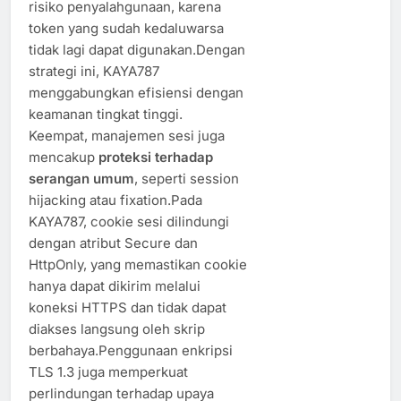
risiko penyalahgunaan, karena
token yang sudah kedaluwarsa
tidak lagi dapat digunakan.Dengan
strategi ini, KAYA787
menggabungkan efisiensi dengan
keamanan tingkat tinggi.
Keempat, manajemen sesi juga
mencakup
proteksi terhadap
serangan umum
, seperti session
hijacking atau fixation.Pada
KAYA787, cookie sesi dilindungi
dengan atribut Secure dan
HttpOnly, yang memastikan cookie
hanya dapat dikirim melalui
koneksi HTTPS dan tidak dapat
diakses langsung oleh skrip
berbahaya.Penggunaan enkripsi
TLS 1.3 juga memperkuat
perlindungan terhadap upaya