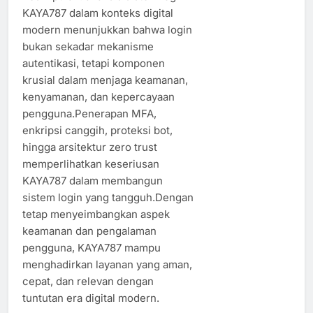
KAYA787 dalam konteks digital
modern menunjukkan bahwa login
bukan sekadar mekanisme
autentikasi, tetapi komponen
krusial dalam menjaga keamanan,
kenyamanan, dan kepercayaan
pengguna.Penerapan MFA,
enkripsi canggih, proteksi bot,
hingga arsitektur zero trust
memperlihatkan keseriusan
KAYA787 dalam membangun
sistem login yang tangguh.Dengan
tetap menyeimbangkan aspek
keamanan dan pengalaman
pengguna, KAYA787 mampu
menghadirkan layanan yang aman,
cepat, dan relevan dengan
tuntutan era digital modern.