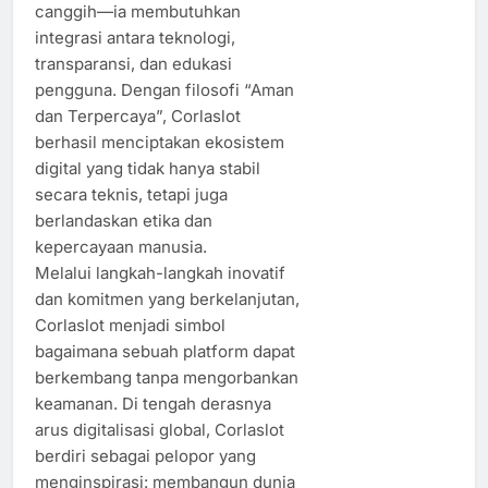
canggih—ia membutuhkan
integrasi antara teknologi,
transparansi, dan edukasi
pengguna. Dengan filosofi “Aman
dan Terpercaya”, Corlaslot
berhasil menciptakan ekosistem
digital yang tidak hanya stabil
secara teknis, tetapi juga
berlandaskan etika dan
kepercayaan manusia.
Melalui langkah-langkah inovatif
dan komitmen yang berkelanjutan,
Corlaslot menjadi simbol
bagaimana sebuah platform dapat
berkembang tanpa mengorbankan
keamanan. Di tengah derasnya
arus digitalisasi global, Corlaslot
berdiri sebagai pelopor yang
menginspirasi: membangun dunia