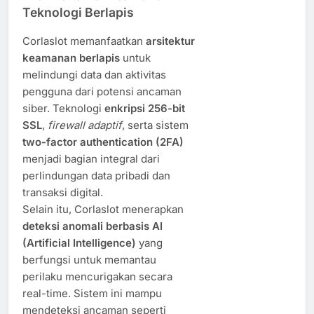
Teknologi Berlapis
Corlaslot memanfaatkan
arsitektur
keamanan berlapis
untuk
melindungi data dan aktivitas
pengguna dari potensi ancaman
siber. Teknologi
enkripsi 256-bit
SSL
,
firewall adaptif
, serta sistem
two-factor authentication (2FA)
menjadi bagian integral dari
perlindungan data pribadi dan
transaksi digital.
Selain itu, Corlaslot menerapkan
deteksi anomali berbasis AI
(Artificial Intelligence)
yang
berfungsi untuk memantau
perilaku mencurigakan secara
real-time. Sistem ini mampu
mendeteksi ancaman seperti