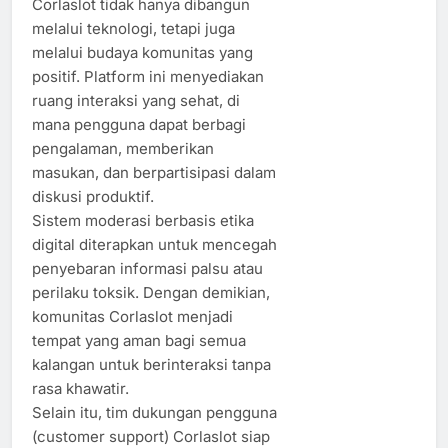
Corlaslot tidak hanya dibangun
melalui teknologi, tetapi juga
melalui budaya komunitas yang
positif. Platform ini menyediakan
ruang interaksi yang sehat, di
mana pengguna dapat berbagi
pengalaman, memberikan
masukan, dan berpartisipasi dalam
diskusi produktif.
Sistem moderasi berbasis etika
digital diterapkan untuk mencegah
penyebaran informasi palsu atau
perilaku toksik. Dengan demikian,
komunitas Corlaslot menjadi
tempat yang aman bagi semua
kalangan untuk berinteraksi tanpa
rasa khawatir.
Selain itu, tim dukungan pengguna
(customer support) Corlaslot siap