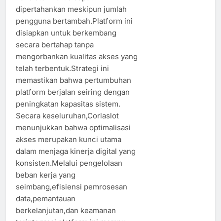
dipertahankan meskipun jumlah
pengguna bertambah.Platform ini
disiapkan untuk berkembang
secara bertahap tanpa
mengorbankan kualitas akses yang
telah terbentuk.Strategi ini
memastikan bahwa pertumbuhan
platform berjalan seiring dengan
peningkatan kapasitas sistem.
Secara keseluruhan,Corlaslot
menunjukkan bahwa optimalisasi
akses merupakan kunci utama
dalam menjaga kinerja digital yang
konsisten.Melalui pengelolaan
beban kerja yang
seimbang,efisiensi pemrosesan
data,pemantauan
berkelanjutan,dan keamanan