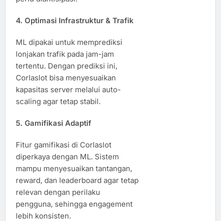
4.
Optimasi Infrastruktur & Trafik
ML dipakai untuk memprediksi
lonjakan trafik pada jam-jam
tertentu. Dengan prediksi ini,
Corlaslot bisa menyesuaikan
kapasitas server melalui auto-
scaling agar tetap stabil.
5.
Gamifikasi Adaptif
Fitur gamifikasi di Corlaslot
diperkaya dengan ML. Sistem
mampu menyesuaikan tantangan,
reward, dan leaderboard agar tetap
relevan dengan perilaku
pengguna, sehingga engagement
lebih konsisten.