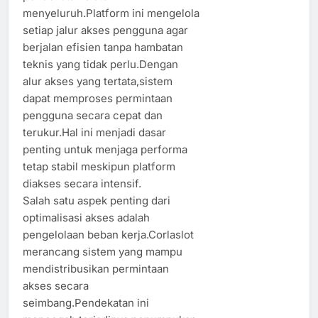
menyeluruh.Platform ini mengelola
setiap jalur akses pengguna agar
berjalan efisien tanpa hambatan
teknis yang tidak perlu.Dengan
alur akses yang tertata,sistem
dapat memproses permintaan
pengguna secara cepat dan
terukur.Hal ini menjadi dasar
penting untuk menjaga performa
tetap stabil meskipun platform
diakses secara intensif.
Salah satu aspek penting dari
optimalisasi akses adalah
pengelolaan beban kerja.Corlaslot
merancang sistem yang mampu
mendistribusikan permintaan
akses secara
seimbang.Pendekatan ini