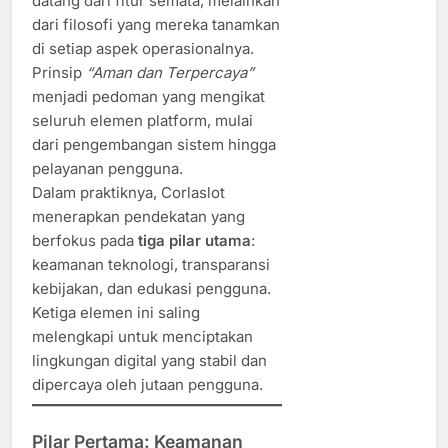
datang dari fitur semata, melainkan
dari filosofi yang mereka tanamkan
di setiap aspek operasionalnya.
Prinsip
“Aman dan Terpercaya”
menjadi pedoman yang mengikat
seluruh elemen platform, mulai
dari pengembangan sistem hingga
pelayanan pengguna.
Dalam praktiknya, Corlaslot
menerapkan pendekatan yang
berfokus pada
tiga pilar utama
:
keamanan teknologi, transparansi
kebijakan, dan edukasi pengguna.
Ketiga elemen ini saling
melengkapi untuk menciptakan
lingkungan digital yang stabil dan
dipercaya oleh jutaan pengguna.
Pilar Pertama: Keamanan