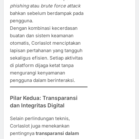
phishing
atau
brute force attack
bahkan sebelum berdampak pada
pengguna.
Dengan kombinasi kecerdasan
buatan dan sistem keamanan
otomatis, Corlaslot menciptakan
lapisan pertahanan yang tangguh
sekaligus efisien. Setiap aktivitas
di platform dijaga ketat tanpa
mengurangi kenyamanan
pengguna dalam berinteraksi.
Pilar Kedua: Transparansi
dan Integritas Digital
Selain perlindungan teknis,
Corlaslot juga menekankan
pentingnya
transparansi dalam