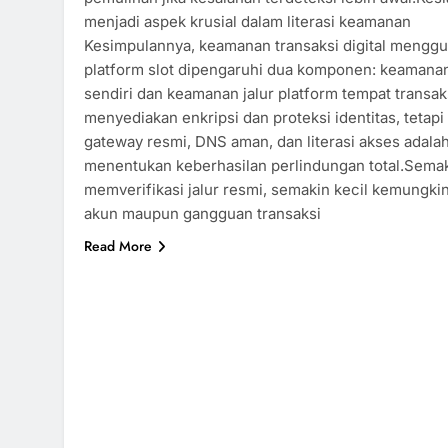
menjadi aspek krusial dalam literasi keamanan
Kesimpulannya, keamanan transaksi digital meng
platform slot dipengaruhi dua komponen: keamanan 
sendiri dan keamanan jalur platform tempat trans
menyediakan enkripsi dan proteksi identitas, tetapi 
gateway resmi, DNS aman, dan literasi akses adalah
menentukan keberhasilan perlindungan total.Semak
memverifikasi jalur resmi, semakin kecil kemungk
akun maupun gangguan transaksi
Read More