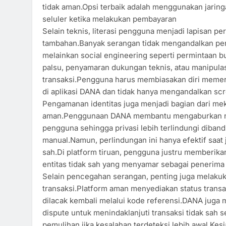
tidak aman.Opsi terbaik adalah menggunakan jaringa
seluler ketika melakukan pembayaran
Selain teknis, literasi pengguna menjadi lapisan pe
tambahan.Banyak serangan tidak mengandalkan per
melainkan social engineering seperti permintaan 
palsu, penyamaran dukungan teknis, atau manipula
transaksi.Pengguna harus membiasakan diri memeri
di aplikasi DANA dan tidak hanya mengandalkan scr
Pengamanan identitas juga menjadi bagian dari me
aman.Penggunaan DANA membantu mengaburkan no
pengguna sehingga privasi lebih terlindungi diband
manual.Namun, perlindungan ini hanya efektif saat
sah.Di platform tiruan, pengguna justru memberika
entitas tidak sah yang menyamar sebagai penerima 
Selain pencegahan serangan, penting juga melakuk
transaksi.Platform aman menyediakan status transa
dilacak kembali melalui kode referensi.DANA juga 
dispute untuk menindaklanjuti transaksi tidak sah s
pemulihan jika kesalahan terdeteksi lebih awal.Kes