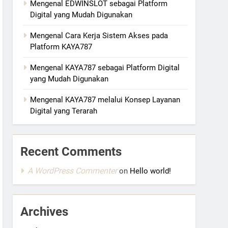
Mengenal EDWINSLOT sebagai Platform
Digital yang Mudah Digunakan
Mengenal Cara Kerja Sistem Akses pada
Platform KAYA787
Mengenal KAYA787 sebagai Platform Digital
yang Mudah Digunakan
Mengenal KAYA787 melalui Konsep Layanan
Digital yang Terarah
Recent Comments
A WordPress Commenter
on
Hello world!
Archives