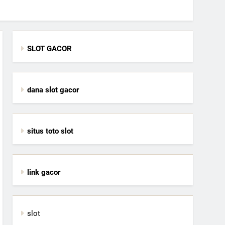
SLOT GACOR
dana slot gacor
situs toto slot
link gacor
slot