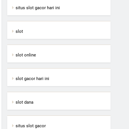
situs slot gacor hari ini
slot
slot online
slot gacor hari ini
slot dana
situs slot gacor