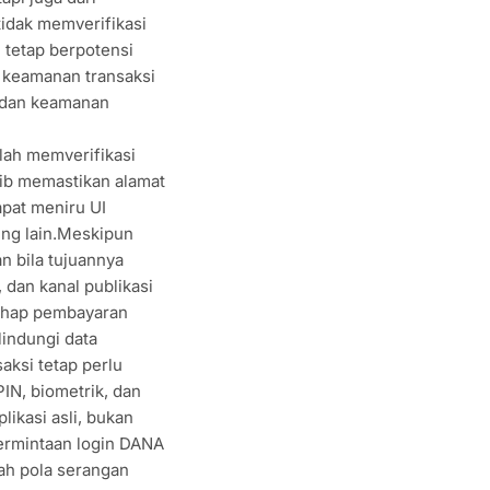
tidak memverifikasi
n tetap berpotensi
 keamanan transaksi
al dan keamanan
lah memverifikasi
jib memastikan alamat
apat meniru UI
ng lain.Meskipun
n bila tujuannya
, dan kanal publikasi
tahap pembayaran
indungi data
ksi tetap perlu
IN, biometrik, dan
likasi asli, bukan
ermintaan login DANA
lah pola serangan