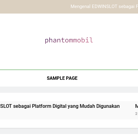
Mengenal EDWINSLOT sebagai Pl
Mengenal Cara Kerja
Mengenal KAYA787 sebagai P
Panduan LEBAH4D Login 
ntom Mobil
Mengenal EDWINSLOT sebagai Pl
n Kendaraan Anda Dengan Aksesori Berkualitas Dari Phantom M
Mengenal Cara Kerja
SAMPLE PAGE
Mengenal KAYA787 sebagai P
 Platform Digital yang Mudah Digunakan
Mengenal Ca
2 Weeks Ago