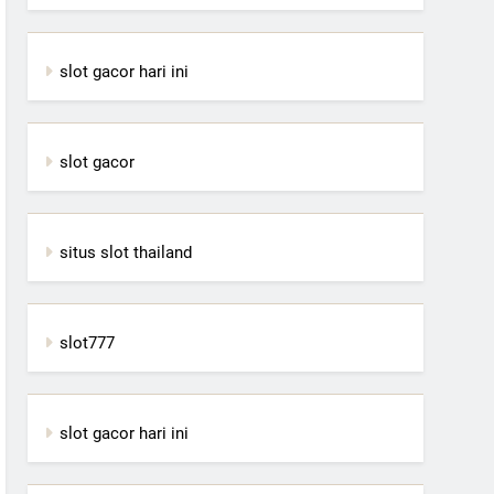
slot gacor hari ini
slot gacor
situs slot thailand
slot777
slot gacor hari ini