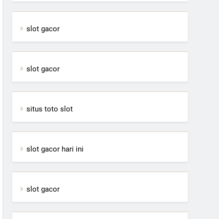
slot gacor
slot gacor
situs toto slot
slot gacor hari ini
slot gacor