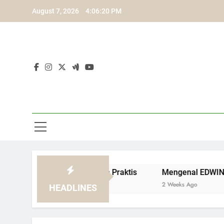
Skip
August 7, 2026
4:06:21 PM
to
content
Pha
Tingkatka
 Akun yang Lebih Praktis
Mengenal EDWINSLOT sebagai
2 Weeks Ago
HEADLINES