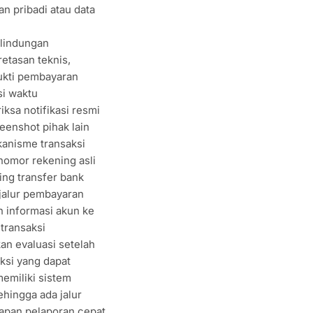
n pribadi atau data
rlindungan
etasan teknis,
bukti pembayaran
si waktu
ksa notifikasi resmi
eenshot pihak lain
kanisme transaksi
mor rekening asli
ing transfer bank
 jalur pembayaran
n informasi akun ke
transaksi
an evaluasi setelah
ksi yang dapat
memiliki sistem
ehingga ada jalur
iapan pelaporan cepat