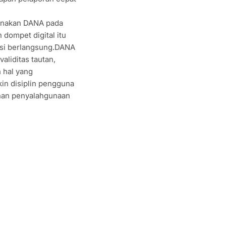
gunakan DANA pada
dompet digital itu
aksi berlangsung.DANA
validitas tautan,
 hal yang
in disiplin pengguna
inan penyalahgunaan