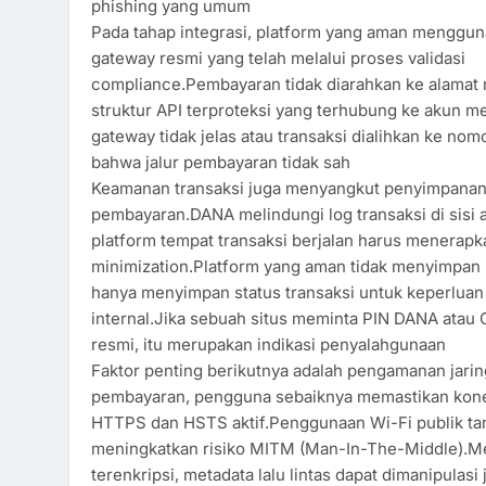
phishing yang umum
Pada tahap integrasi, platform yang aman menggu
gateway resmi yang telah melalui proses validasi
compliance.Pembayaran tidak diarahkan ke alamat m
struktur API terproteksi yang terhubung ke akun m
gateway tidak jelas atau transaksi dialihkan ke nomo
bahwa jalur pembayaran tidak sah
Keamanan transaksi juga menyangkut penyimpanan
pembayaran.DANA melindungi log transaksi di sisi ap
platform tempat transaksi berjalan harus menerapka
minimization.Platform yang aman tidak menyimpan k
hanya menyimpan status transaksi untuk keperluan 
internal.Jika sebuah situs meminta PIN DANA atau 
resmi, itu merupakan indikasi penyalahgunaan
Faktor penting berikutnya adalah pengamanan jari
pembayaran, pengguna sebaiknya memastikan konek
HTTPS dan HSTS aktif.Penggunaan Wi-Fi publik tan
meningkatkan risiko MITM (Man-In-The-Middle).M
terenkripsi, metadata lalu lintas dapat dimanipulasi 