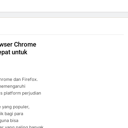
owser Chrome
epat untuk
hrome dan Firefox.
 memengaruhi
s platform perjudian
e yang populer,
k bagi para
guna bisa
r yang paling banyak