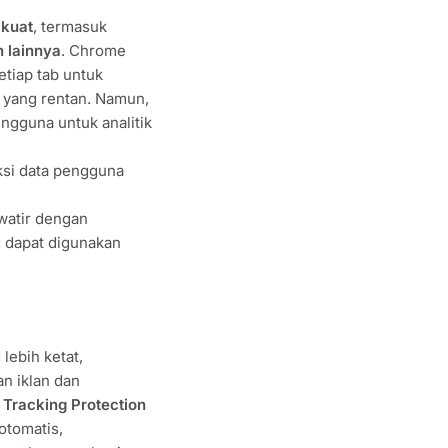
kuat
, termasuk
 lainnya
. Chrome
tiap tab untuk
 yang rentan. Namun,
gguna untuk analitik
ksi data pengguna
watir dengan
 dapat digunakan
lebih ketat,
n iklan dan
Tracking Protection
otomatis,