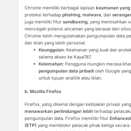
Chrome memiliki berbagai lapisan
keamanan yang 
proteksi terhadap
phishing
,
malware
, dan
serangan
juga memiliki fitur
sandboxing
, yang memisahkan se
mencegah potensi ancaman yang berasal dari situs
Chrome lebih mengutamakan pengumpulan data pen
dan iklan yang lebih personal.
Keunggulan
: Keamanan yang kuat dan prote
selama akses ke Kaya787.
Kelemahan
: Pengguna mungkin merasa kha
pengumpulan data pribadi
oleh Google yang
untuk tujuan analitik atau iklan.
b.
Mozilla Firefox
Firefox, yang dikenal dengan kebijakan privasi yang 
menawarkan perlindungan lebih
terhadap pelacaka
pengumpulan data. Firefox memiliki fitur
Enhanced 
(ETP)
yang memblokir pelacak pihak ketiga secara 