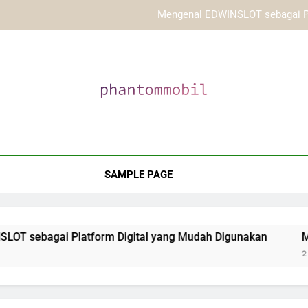
Mengenal EDWINSLOT sebagai Pl
Mengenal Cara Kerja
Mengenal KAYA787 sebagai P
Panduan LEBAH4D Login 
ntom Mobil
Mengenal EDWINSLOT sebagai Pl
n Kendaraan Anda Dengan Aksesori Berkualitas Dari Phantom M
Mengenal Cara Kerja
SAMPLE PAGE
Mengenal KAYA787 sebagai P
 Platform Digital yang Mudah Digunakan
Mengenal Car
2 Weeks Ago