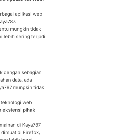
erbagai aplikasi web
aya787.
tentu mungkin tidak
 lebih sering terjadi
aik dengan sebagian
ahan data, ada
ya787 mungkin tidak
 teknologi web
n
ekstensi pihak
rmainan di Kaya787
imuat di Firefox,
ang lebih berat.