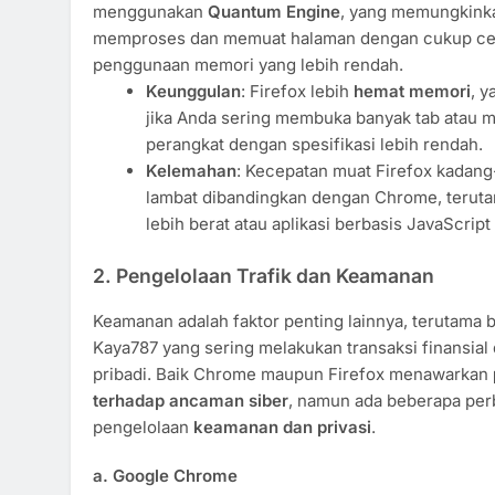
menggunakan
Quantum Engine
, yang memungkink
memproses dan memuat halaman dengan cukup ce
penggunaan memori yang lebih rendah.
Keunggulan
: Firefox lebih
hemat memori
, y
jika Anda sering membuka banyak tab atau
perangkat dengan spesifikasi lebih rendah.
Kelemahan
: Kecepatan muat Firefox kadang
lambat dibandingkan dengan Chrome, teruta
lebih berat atau aplikasi berbasis JavaScript
2. Pengelolaan Trafik dan Keamanan
Keamanan adalah faktor penting lainnya, terutama
Kaya787 yang sering melakukan transaksi finansia
pribadi. Baik Chrome maupun Firefox menawarkan
terhadap ancaman siber
, namun ada beberapa per
pengelolaan
keamanan dan privasi
.
a.
Google Chrome