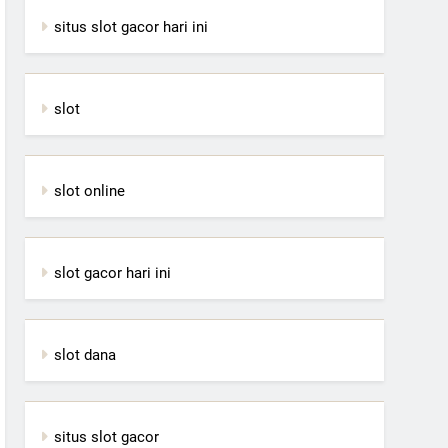
situs slot gacor hari ini
slot
slot online
slot gacor hari ini
slot dana
situs slot gacor