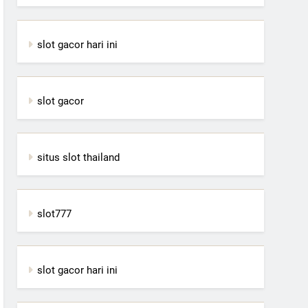
slot gacor hari ini
slot gacor
situs slot thailand
slot777
slot gacor hari ini