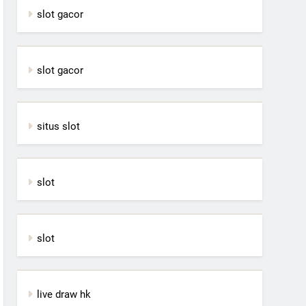
slot gacor
slot gacor
situs slot
slot
slot
live draw hk