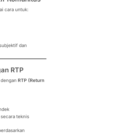
ai cara untuk:
ubjektif dan
gan RTP
an dengan
RTP (Return
endek
secara teknis
berdasarkan