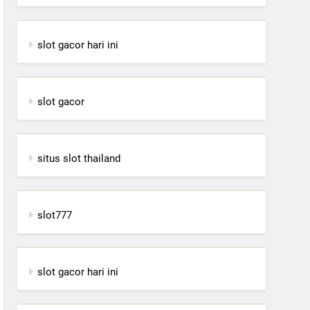
slot gacor hari ini
slot gacor
situs slot thailand
slot777
slot gacor hari ini