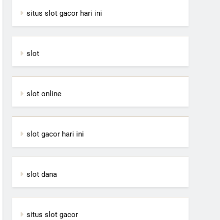
situs slot gacor hari ini
slot
slot online
slot gacor hari ini
slot dana
situs slot gacor