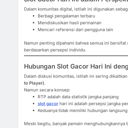
Dalam komunitas digital, istilah ini digunakan sebag
Berbagi pengalaman terbaru
Mendiskusikan hasil permainan
Mencari referensi dari pengguna lain
Namun penting dipahami bahwa semua ini bersifat s
berdasarkan persepsi individu.
Hubungan Slot Gacor Hari Ini den
Dalam diskusi komunitas, istilah ini sering dikaitk
to Player)
.
Namun secara konsep:
RTP adalah data statistik jangka panjang
slot gacor
hari ini adalah persepsi jangka p
Keduanya tidak memiliki hubungan langsung 
Meski begitu, banyak pemain menghubungkannya 