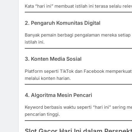
Kata “hari ini” membuat istilah ini terasa selalu rel
2. Pengaruh Komunitas Digital
Banyak pemain berbagi pengalaman mereka setiap
istilah ini.
3. Konten Media Sosial
Platform seperti TikTok dan Facebook memperkuat p
melalui konten harian.
4. Algoritma Mesin Pencari
Keyword berbasis waktu seperti “hari ini” sering 
pencarian tinggi.
Slot Gacor Hari Ini dalam Perspek