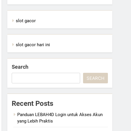
slot gacor
slot gacor hari ini
Search
SEARCH
Recent Posts
Panduan LEBAH4D Login untuk Akses Akun
yang Lebih Praktis