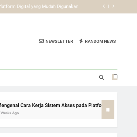
atform Digital yang Mudah Digunakan
 Sistem Akses pada Platform KAYA787
latform Digital yang Mudah Digunakan
NEWSLETTER
RANDOM NEWS
untuk Akses Akun yang Lebih Praktis
atform Digital yang Mudah Digunakan
obil. Produk Otomotif Yang Aman Dan Terpercaya.
 Sistem Akses pada Platform KAYA787
latform Digital yang Mudah Digunakan
a Kerja Sistem Akses pada Platform KAYA787
Mengenal
3 Weeks Ag