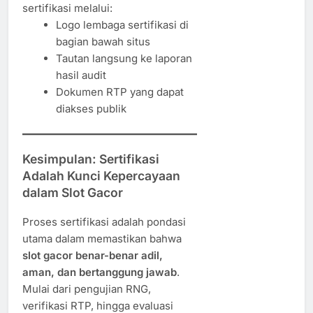
sertifikasi melalui:
Logo lembaga sertifikasi di
bagian bawah situs
Tautan langsung ke laporan
hasil audit
Dokumen RTP yang dapat
diakses publik
Kesimpulan: Sertifikasi
Adalah Kunci Kepercayaan
dalam Slot Gacor
Proses sertifikasi adalah pondasi
utama dalam memastikan bahwa
slot gacor benar-benar adil,
aman, dan bertanggung jawab
.
Mulai dari pengujian RNG,
verifikasi RTP, hingga evaluasi