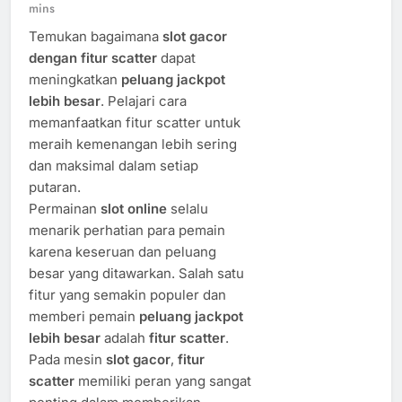
mins
Temukan bagaimana
slot gacor
dengan fitur scatter
dapat
meningkatkan
peluang jackpot
lebih besar
. Pelajari cara
memanfaatkan fitur scatter untuk
meraih kemenangan lebih sering
dan maksimal dalam setiap
putaran.
Permainan
slot online
selalu
menarik perhatian para pemain
karena keseruan dan peluang
besar yang ditawarkan. Salah satu
fitur yang semakin populer dan
memberi pemain
peluang jackpot
lebih besar
adalah
fitur scatter
.
Pada mesin
slot gacor
,
fitur
scatter
memiliki peran yang sangat