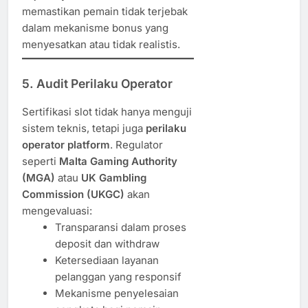
memastikan pemain tidak terjebak
dalam mekanisme bonus yang
menyesatkan atau tidak realistis.
5. Audit Perilaku Operator
Sertifikasi slot tidak hanya menguji
sistem teknis, tetapi juga
perilaku
operator platform
. Regulator
seperti
Malta Gaming Authority
(MGA)
atau
UK Gambling
Commission (UKGC)
akan
mengevaluasi:
Transparansi dalam proses
deposit dan withdraw
Ketersediaan layanan
pelanggan yang responsif
Mekanisme penyelesaian