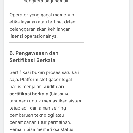
sengketa bagi pemain
Operator yang gagal memenuhi
etika layanan atau terlibat dalam
pelanggaran akan kehilangan
lisensi operasionalnya.
6. Pengawasan dan
Sertifikasi Berkala
Sertifikasi bukan proses satu kali
saja. Platform slot gacor legal
harus menjalani
audit dan
sertifikasi berkala
(biasanya
tahunan) untuk memastikan sistem
tetap adil dan aman seiring
pembaruan teknologi atau
penambahan fitur permainan.
Pemain bisa memeriksa status