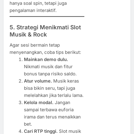
hanya soal spin, tetapi juga
pengalaman interaktif.
5. Strategi Menikmati Slot
Musik & Rock
Agar sesi bermain tetap
menyenangkan, coba tips berikut:
Mainkan demo dulu.
Nikmati musik dan fitur
bonus tanpa risiko saldo.
Atur volume.
Musik keras
bisa bikin seru, tapi juga
melelahkan jika terlalu lama.
Kelola modal.
Jangan
sampai terbawa euforia
irama dan terus menaikkan
bet.
Cari RTP tinggi.
Slot musik