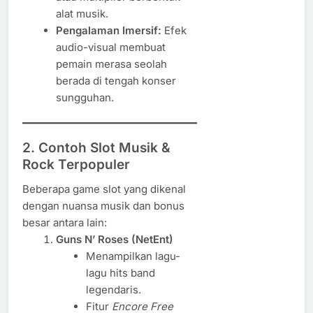
alat musik.
Pengalaman Imersif:
Efek
audio-visual membuat
pemain merasa seolah
berada di tengah konser
sungguhan.
2. Contoh Slot Musik &
Rock Terpopuler
Beberapa game slot yang dikenal
dengan nuansa musik dan bonus
besar antara lain:
Guns N’ Roses (NetEnt)
Menampilkan lagu-
lagu hits band
legendaris.
Fitur
Encore Free