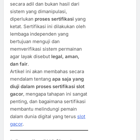
secara adil dan bukan hasil dari
sistem yang dimanipulasi,
diperlukan
proses sertifikasi
yang
ketat. Sertifikasi ini dilakukan oleh
lembaga independen yang
bertujuan menguji dan
memverifikasi sistem permainan
agar layak disebut
legal, aman,
dan fair
.
Artikel ini akan membahas secara
mendalam tentang
apa saja yang
diuji dalam proses sertifikasi slot
gacor
, mengapa tahapan ini sangat
penting, dan bagaimana sertifikasi
membantu melindungi pemain
dalam dunia digital yang terus
slot
gacor
.