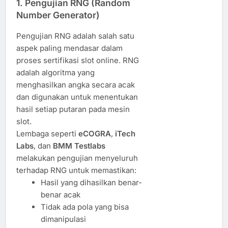
1. Pengujian RNG (Random
Number Generator)
Pengujian RNG adalah salah satu
aspek paling mendasar dalam
proses sertifikasi slot online. RNG
adalah algoritma yang
menghasilkan angka secara acak
dan digunakan untuk menentukan
hasil setiap putaran pada mesin
slot.
Lembaga seperti
eCOGRA
,
iTech
Labs
, dan
BMM Testlabs
melakukan pengujian menyeluruh
terhadap RNG untuk memastikan:
Hasil yang dihasilkan benar-
benar acak
Tidak ada pola yang bisa
dimanipulasi