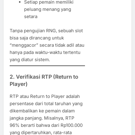
Setiap pemain memiliki
peluang menang yang
setara
Tanpa pengujian RNG, sebuah slot
bisa saja dirancang untuk
“menggacor” secara tidak adil atau
hanya pada waktu-waktu tertentu
yang diatur sistem.
2. Verifikasi RTP (Return to
Player)
RTP atau Return to Player adalah
persentase dari total taruhan yang
dikembalikan ke pemain dalam
jangka panjang. Misalnya, RTP
96% berarti bahwa dari Rp100.000
yang dipertaruhkan, rata-rata