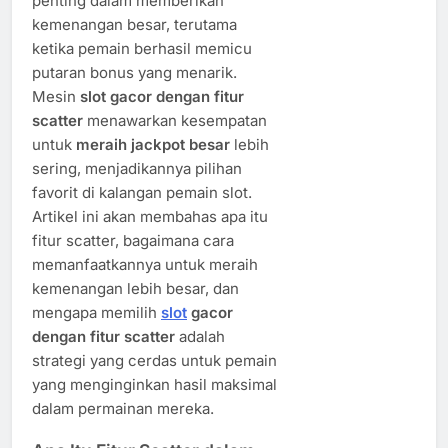
penting dalam memberikan
kemenangan besar, terutama
ketika pemain berhasil memicu
putaran bonus yang menarik.
Mesin
slot gacor dengan fitur
scatter
menawarkan kesempatan
untuk
meraih jackpot besar
lebih
sering, menjadikannya pilihan
favorit di kalangan pemain slot.
Artikel ini akan membahas apa itu
fitur scatter, bagaimana cara
memanfaatkannya untuk meraih
kemenangan lebih besar, dan
mengapa memilih
slot
gacor
dengan fitur scatter
adalah
strategi yang cerdas untuk pemain
yang menginginkan hasil maksimal
dalam permainan mereka.