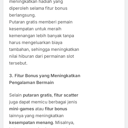
meningkatkan hadiah yang
diperoleh selama fitur bonus
berlangsung.
Putaran gratis memberi pemain
kesempatan untuk meraih
kemenangan lebih banyak tanpa
harus mengeluarkan biaya
tambahan, sehingga meningkatkan
nilai hiburan dari permainan slot
tersebut.
3.
Fitur Bonus yang Meningkatkan
Pengalaman Bermain
Selain
putaran gratis
,
fitur scatter
juga dapat memicu berbagai jenis
mini-games
atau
fitur bonus
lainnya yang meningkatkan
kesempatan menang
. Misalnya,