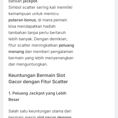
bahkan
jackpot
.
Simbol scatter sering kali memiliki
kemampuan untuk memicu
putaran bonus
, di mana pemain
bisa mendapatkan hadiah
tambahan tanpa perlu bertaruh
lebih banyak. Dengan demikian,
fitur scatter meningkatkan
peluang
menang
dan memberi pengalaman
bermain yang lebih menyenangkan
dan menguntungkan.
Keuntungan Bermain Slot
Gacor dengan Fitur Scatter
1.
Peluang Jackpot yang Lebih
Besar
Salah satu keuntungan utama dari
bermain mesin
slot gacor dengan