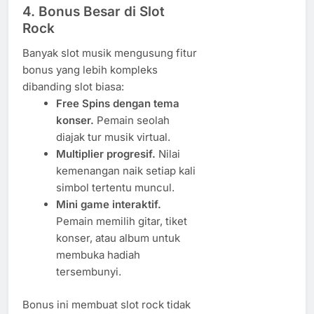
4. Bonus Besar di Slot
Rock
Banyak slot musik mengusung fitur
bonus yang lebih kompleks
dibanding slot biasa:
Free Spins dengan tema
konser.
Pemain seolah
diajak tur musik virtual.
Multiplier progresif.
Nilai
kemenangan naik setiap kali
simbol tertentu muncul.
Mini game interaktif.
Pemain memilih gitar, tiket
konser, atau album untuk
membuka hadiah
tersembunyi.
Bonus ini membuat slot rock tidak