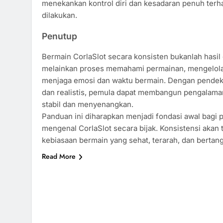
menekankan kontrol diri dan kesadaran penuh terha
dilakukan.
Penutup
Bermain CorlaSlot secara konsisten bukanlah hasil d
melainkan proses memahami permainan, mengelola
menjaga emosi dan waktu bermain. Dengan pendek
dan realistis, pemula dapat membangun pengalama
stabil dan menyenangkan.
Panduan ini diharapkan menjadi fondasi awal bagi 
mengenal CorlaSlot secara bijak. Konsistensi akan
kebiasaan bermain yang sehat, terarah, dan bertan
Read More