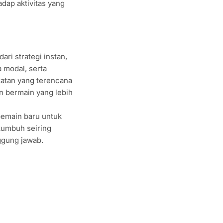
dap aktivitas yang
ari strategi instan,
 modal, serta
atan yang terencana
n bermain yang lebih
pemain baru untuk
 tumbuh seiring
ggung jawab.