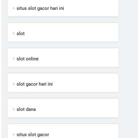
situs slot gacor hari ini
slot
slot online
slot gacor hari ini
slot dana
situs slot gacor