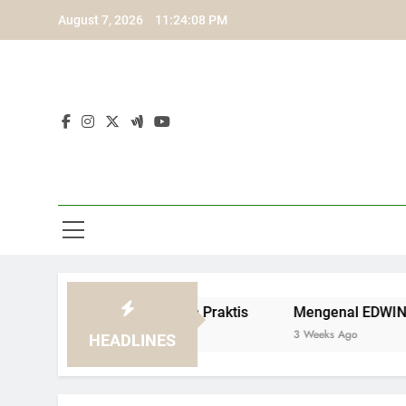
Skip
August 7, 2026
11:24:09 PM
to
content
Pha
Tingkatka
 Akun yang Lebih Praktis
Mengenal EDWINSLOT sebagai
3 Weeks Ago
HEADLINES