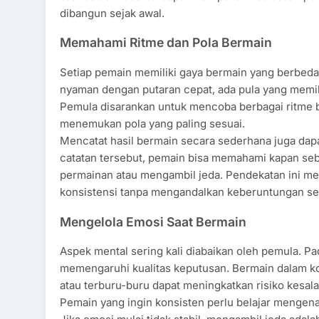
dibangun sejak awal.
Memahami Ritme dan Pola Bermain
Setiap pemain memiliki gaya bermain yang berbeda
nyaman dengan putaran cepat, ada pula yang memil
Pemula disarankan untuk mencoba berbagai ritme 
menemukan pola yang paling sesuai.
Mencatat hasil bermain secara sederhana juga dap
catatan tersebut, pemain bisa memahami kapan se
permainan atau mengambil jeda. Pendekatan ini 
konsistensi tanpa mengandalkan keberuntungan se
Mengelola Emosi Saat Bermain
Aspek mental sering kali diabaikan oleh pemula. Pa
memengaruhi kualitas keputusan. Bermain dalam kon
atau terburu-buru dapat meningkatkan risiko kesal
Pemain yang ingin konsisten perlu belajar mengenali