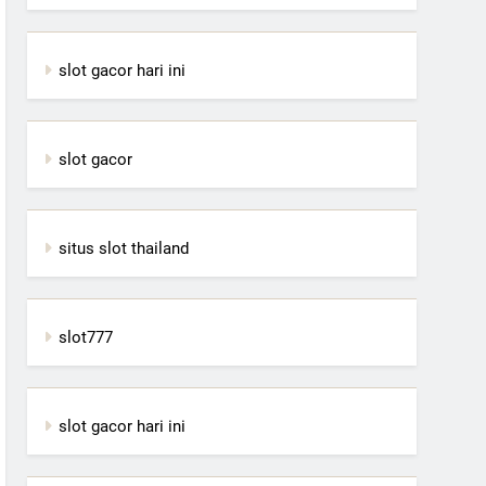
slot gacor hari ini
slot gacor
situs slot thailand
slot777
slot gacor hari ini