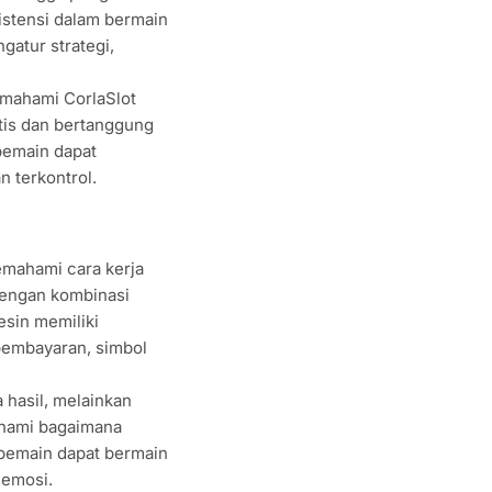
sistensi dalam bermain
gatur strategi,
mahami CorlaSlot
tis dan bertanggung
pemain dapat
 terkontrol.
mahami cara kerja
dengan kombinasi
esin memiliki
 pembayaran, simbol
 hasil, melainkan
hami bagaimana
 pemain dapat bermain
 emosi.