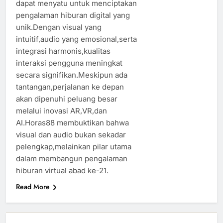
dapat menyatu untuk menciptakan
pengalaman hiburan digital yang
unik.Dengan visual yang
intuitif,audio yang emosional,serta
integrasi harmonis,kualitas
interaksi pengguna meningkat
secara signifikan.Meskipun ada
tantangan,perjalanan ke depan
akan dipenuhi peluang besar
melalui inovasi AR,VR,dan
AI.Horas88 membuktikan bahwa
visual dan audio bukan sekadar
pelengkap,melainkan pilar utama
dalam membangun pengalaman
hiburan virtual abad ke-21.
Read More