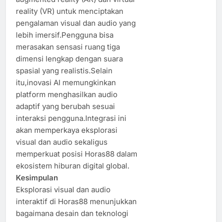
reality (VR) untuk menciptakan
pengalaman visual dan audio yang
lebih imersif.Pengguna bisa
merasakan sensasi ruang tiga
dimensi lengkap dengan suara
spasial yang realistis.Selain
itu,inovasi AI memungkinkan
platform menghasilkan audio
adaptif yang berubah sesuai
interaksi pengguna.Integrasi ini
akan memperkaya eksplorasi
visual dan audio sekaligus
memperkuat posisi Horas88 dalam
ekosistem hiburan digital global.
Kesimpulan
Eksplorasi visual dan audio
interaktif di Horas88 menunjukkan
bagaimana desain dan teknologi