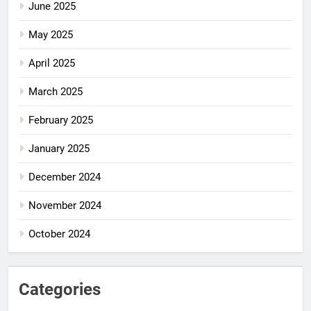
June 2025
May 2025
April 2025
March 2025
February 2025
January 2025
December 2024
November 2024
October 2024
Categories