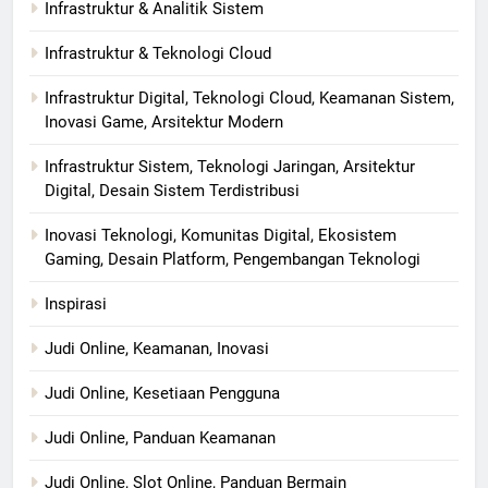
Infrastruktur & Analitik Sistem
Infrastruktur & Teknologi Cloud
Infrastruktur Digital, Teknologi Cloud, Keamanan Sistem,
Inovasi Game, Arsitektur Modern
Infrastruktur Sistem, Teknologi Jaringan, Arsitektur
Digital, Desain Sistem Terdistribusi
Inovasi Teknologi, Komunitas Digital, Ekosistem
Gaming, Desain Platform, Pengembangan Teknologi
Inspirasi
Judi Online, Keamanan, Inovasi
Judi Online, Kesetiaan Pengguna
Judi Online, Panduan Keamanan
Judi Online, Slot Online, Panduan Bermain