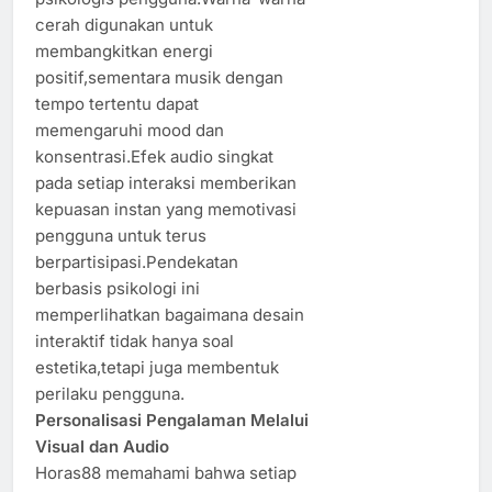
cerah digunakan untuk
membangkitkan energi
positif,sementara musik dengan
tempo tertentu dapat
memengaruhi mood dan
konsentrasi.Efek audio singkat
pada setiap interaksi memberikan
kepuasan instan yang memotivasi
pengguna untuk terus
berpartisipasi.Pendekatan
berbasis psikologi ini
memperlihatkan bagaimana desain
interaktif tidak hanya soal
estetika,tetapi juga membentuk
perilaku pengguna.
Personalisasi Pengalaman Melalui
Visual dan Audio
Horas88 memahami bahwa setiap