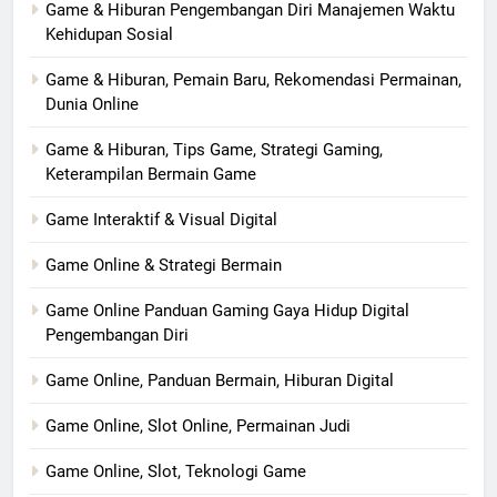
Game & Hiburan Pengembangan Diri Manajemen Waktu
Kehidupan Sosial
Game & Hiburan, Pemain Baru, Rekomendasi Permainan,
Dunia Online
Game & Hiburan, Tips Game, Strategi Gaming,
Keterampilan Bermain Game
Game Interaktif & Visual Digital
Game Online & Strategi Bermain
Game Online Panduan Gaming Gaya Hidup Digital
Pengembangan Diri
Game Online, Panduan Bermain, Hiburan Digital
Game Online, Slot Online, Permainan Judi
Game Online, Slot, Teknologi Game