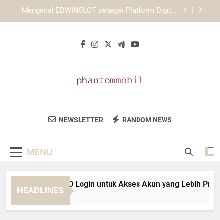
Skip
Mengenal Cara Kerja Sistem Akses pada Platform
to
KAYA787
content
Mengenal KAYA787 sebagai Platform Digital yang
Mudah Digunakan
Panduan LEBAH4D Login untuk Akses Akun yang
Lebih Praktis
Mengenal EDWINSLOT sebagai Platform Digital
yang Mudah Digunakan
Mengenal Cara Kerja Sistem Akses pada Platform
KAYA787
Phantom Mobil
Tingkatkan Kendaraan Anda Dengan
Mengenal KAYA787 sebagai Platform Digital yang
NEWSLETTER
RANDOM NEWS
Mudah Digunakan
Aksesori Berkualitas Dari Phantom Mobil.
Produk Otomotif Yang Aman Dan
MENU
Terpercaya.
nduan LEBAH4D Login untuk Akses Akun yang Lebih Praktis
HEADLINES
Weeks Ago