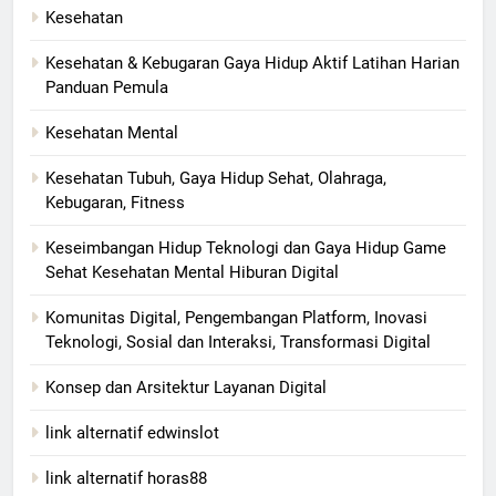
Kesehatan
Kesehatan & Kebugaran Gaya Hidup Aktif Latihan Harian
Panduan Pemula
Kesehatan Mental
Kesehatan Tubuh, Gaya Hidup Sehat, Olahraga,
Kebugaran, Fitness
Keseimbangan Hidup Teknologi dan Gaya Hidup Game
Sehat Kesehatan Mental Hiburan Digital
Komunitas Digital, Pengembangan Platform, Inovasi
Teknologi, Sosial dan Interaksi, Transformasi Digital
Konsep dan Arsitektur Layanan Digital
link alternatif edwinslot
link alternatif horas88