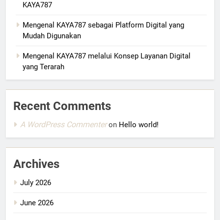
KAYA787
Mengenal KAYA787 sebagai Platform Digital yang
Mudah Digunakan
Mengenal KAYA787 melalui Konsep Layanan Digital
yang Terarah
Recent Comments
A WordPress Commenter
on
Hello world!
Archives
July 2026
June 2026