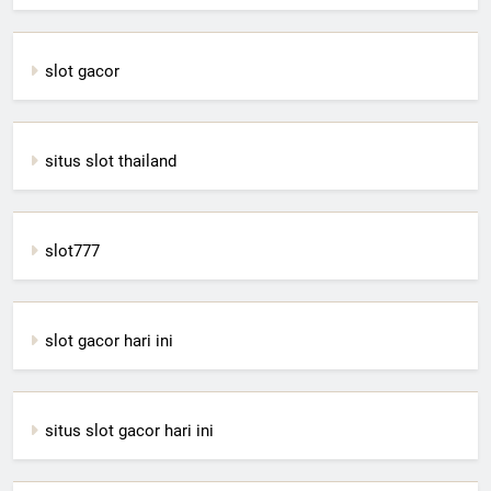
slot gacor
situs slot thailand
slot777
slot gacor hari ini
situs slot gacor hari ini