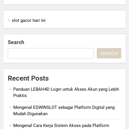
slot gacor hari ini
Search
SEARCH
Recent Posts
Panduan LEBAH4D Login untuk Akses Akun yang Lebih
Praktis
Mengenal EDWINSLOT sebagai Platform Digital yang
Mudah Digunakan
Mengenal Cara Kerja Sistem Akses pada Platform