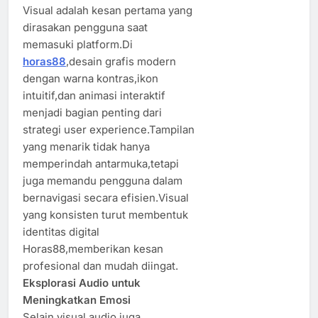
Visual adalah kesan pertama yang
dirasakan pengguna saat
memasuki platform.Di
horas88
,desain grafis modern
dengan warna kontras,ikon
intuitif,dan animasi interaktif
menjadi bagian penting dari
strategi user experience.Tampilan
yang menarik tidak hanya
memperindah antarmuka,tetapi
juga memandu pengguna dalam
bernavigasi secara efisien.Visual
yang konsisten turut membentuk
identitas digital
Horas88,memberikan kesan
profesional dan mudah diingat.
Eksplorasi Audio untuk
Meningkatkan Emosi
Selain visual,audio juga