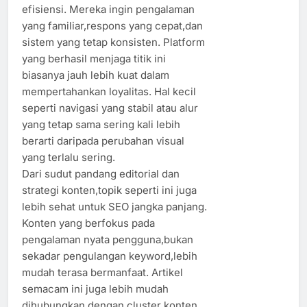
efisiensi. Mereka ingin pengalaman
yang familiar,respons yang cepat,dan
sistem yang tetap konsisten. Platform
yang berhasil menjaga titik ini
biasanya jauh lebih kuat dalam
mempertahankan loyalitas. Hal kecil
seperti navigasi yang stabil atau alur
yang tetap sama sering kali lebih
berarti daripada perubahan visual
yang terlalu sering.
Dari sudut pandang editorial dan
strategi konten,topik seperti ini juga
lebih sehat untuk SEO jangka panjang.
Konten yang berfokus pada
pengalaman nyata pengguna,bukan
sekadar pengulangan keyword,lebih
mudah terasa bermanfaat. Artikel
semacam ini juga lebih mudah
dihubungkan dengan cluster konten