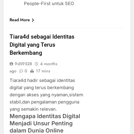
People-First untuk SEO
Read More
Tiara4d sebagai Identitas
Digital yang Terus
Berkembang
9d59528
4 months
ago
0
17 mins
Tiara4d hadir sebagai identitas
digital yang terus berkembang
dengan akses yang nyaman,sistem
stabil,dan pengalaman pengguna
yang semakin relevan.
Mengapa Identitas Digital
Menjadi Unsur Penting
dalam Dunia Online