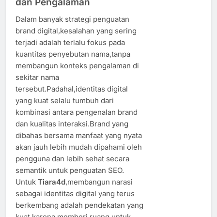
dan Pengalaman
Dalam banyak strategi penguatan
brand digital,kesalahan yang sering
terjadi adalah terlalu fokus pada
kuantitas penyebutan nama,tanpa
membangun konteks pengalaman di
sekitar nama
tersebut.Padahal,identitas digital
yang kuat selalu tumbuh dari
kombinasi antara pengenalan brand
dan kualitas interaksi.Brand yang
dibahas bersama manfaat yang nyata
akan jauh lebih mudah dipahami oleh
pengguna dan lebih sehat secara
semantik untuk penguatan SEO.
Untuk
Tiara4d
,membangun narasi
sebagai identitas digital yang terus
berkembang adalah pendekatan yang
kuat karena memberi ruang untuk