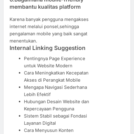
membantu kualitas platform
Karena banyak pengguna mengakses
internet melalui ponsel,sehingga
pengalaman mobile yang baik sangat
menentukan.
Internal Linking Suggestion
Pentingnya Page Experience
untuk Website Modern
Cara Meningkatkan Kecepatan
Akses di Perangkat Mobile
Mengapa Navigasi Sederhana
Lebih Efektif
Hubungan Desain Website dan
Kepercayaan Pengguna
Sistem Stabil sebagai Fondasi
Layanan Digital
Cara Menyusun Konten