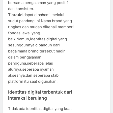
bersama pengalaman yang positif
dan konsisten.
Tiara4d
dapat dipahami melalui
sudut pandang ini.Nama brand yang
ringkas dan mudah dikenali memberi
fondasi awal yang
baik.Namun,identitas digital yang
sesungguhnya dibangun dari
bagaimana brand tersebut hadir
dalam pengalaman
pengguna,seberapa jelas
alurnya,seberapa nyaman
aksesnya,dan seberapa stabil
platform itu saat digunakan.
Identitas digital terbentuk dari
interaksi berulang
Tidak ada identitas digital yang kuat