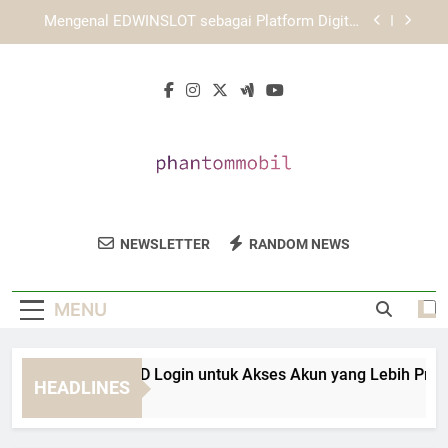
Skip
Mengenal Cara Kerja Sistem Akses pada Platform
to
KAYA787
content
Mengenal KAYA787 sebagai Platform Digital yang
Mudah Digunakan
Panduan LEBAH4D Login untuk Akses Akun yang
Lebih Praktis
Mengenal EDWINSLOT sebagai Platform Digital
yang Mudah Digunakan
Mengenal Cara Kerja Sistem Akses pada Platform
KAYA787
Phantom Mobil
Tingkatkan Kendaraan Anda Dengan
Mengenal KAYA787 sebagai Platform Digital yang
NEWSLETTER
RANDOM NEWS
Mudah Digunakan
Aksesori Berkualitas Dari Phantom Mobil.
Produk Otomotif Yang Aman Dan
MENU
Terpercaya.
nduan LEBAH4D Login untuk Akses Akun yang Lebih Praktis
HEADLINES
Weeks Ago