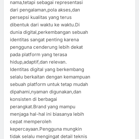
nama,tetapi sebagai representasi
dari pengalaman,pola akses,dan
persepsi kualitas yang terus
dibentuk dari waktu ke waktu.Di
dunia digital,perkembangan sebuah
identitas sangat penting karena
pengguna cenderung lebih dekat
pada platform yang terasa
hidup,adaptif,dan relevan.
Identitas digital yang berkembang
selalu berkaitan dengan kemampuan
sebuah platform untuk tetap mudah
dipahami,nyaman digunakan,dan
konsisten di berbagai
perangkat.Brand yang mampu
menjaga hal-hal ini biasanya lebih
cepat memperoleh
kepercayaan.Pengguna mungkin
tidak selalu mengingat detail teknis