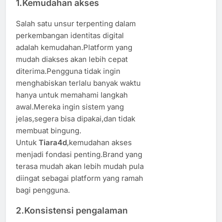
1.Kemudahan akses
Salah satu unsur terpenting dalam
perkembangan identitas digital
adalah kemudahan.Platform yang
mudah diakses akan lebih cepat
diterima.Pengguna tidak ingin
menghabiskan terlalu banyak waktu
hanya untuk memahami langkah
awal.Mereka ingin sistem yang
jelas,segera bisa dipakai,dan tidak
membuat bingung.
Untuk
Tiara4d
,kemudahan akses
menjadi fondasi penting.Brand yang
terasa mudah akan lebih mudah pula
diingat sebagai platform yang ramah
bagi pengguna.
2.Konsistensi pengalaman