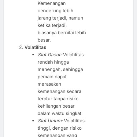
Kemenangan
cenderung lebih
jarang terjadi, namun
ketika terjadi,
biasanya bernilai lebih
besar.
Volatilitas
Slot Gacor:
Volatilitas
rendah hingga
menengah, sehingga
pemain dapat
merasakan
kemenangan secara
teratur tanpa risiko
kehilangan besar
dalam waktu singkat.
Slot Umum:
Volatilitas
tinggi, dengan risiko
kemenangan yang