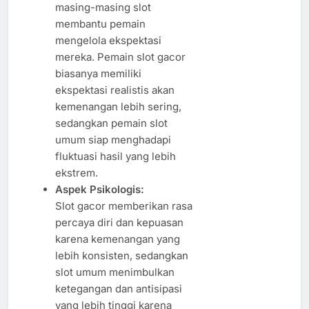
masing-masing slot
membantu pemain
mengelola ekspektasi
mereka. Pemain slot gacor
biasanya memiliki
ekspektasi realistis akan
kemenangan lebih sering,
sedangkan pemain slot
umum siap menghadapi
fluktuasi hasil yang lebih
ekstrem.
Aspek Psikologis:
Slot gacor memberikan rasa
percaya diri dan kepuasan
karena kemenangan yang
lebih konsisten, sedangkan
slot umum menimbulkan
ketegangan dan antisipasi
yang lebih tinggi karena