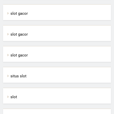
slot gacor
slot gacor
slot gacor
situs slot
slot