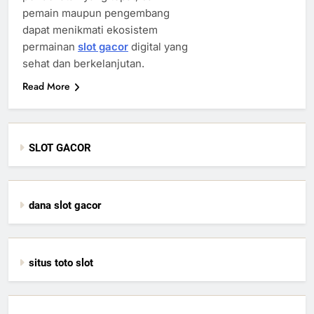
pemain maupun pengembang
dapat menikmati ekosistem
permainan
slot gacor
digital yang
sehat dan berkelanjutan.
Read More
SLOT GACOR
dana slot gacor
situs toto slot