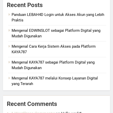
Recent Posts
Panduan LEBAH4D Login untuk Akses Akun yang Lebih
Praktis
Mengenal EDWINSLOT sebagai Platform Digital yang
Mudah Digunakan
Mengenal Cara Kerja Sistem Akses pada Platform
KAYA787
Mengenal KAYA787 sebagai Platform Digital yang
Mudah Digunakan
Mengenal KAYA787 melalui Konsep Layanan Digital
yang Terarah
Recent Comments