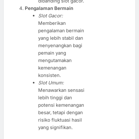
dibanding slot gacor.
Pengalaman Bermain
Slot Gacor:
Memberikan
pengalaman bermain
yang lebih stabil dan
menyenangkan bagi
pemain yang
mengutamakan
kemenangan
konsisten.
Slot Umum:
Menawarkan sensasi
lebih tinggi dan
potensi kemenangan
besar, tetapi dengan
risiko fluktuasi hasil
yang signifikan.