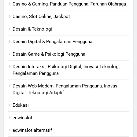
Casino & Gaming, Panduan Pengguna, Taruhan Olahraga
Casino, Slot Online, Jackpot
Desain & Teknologi
Desain Digital & Pengalaman Pengguna
Desain Game & Psikologi Pengguna
Desain Interaksi, Psikologi Digital, Inovasi Teknologi,
Pengalaman Pengguna
Desain Web Modern, Pengalaman Pengguna, Inovasi
Digital, Teknologi Adaptif
Edukasi
edwinslot
edwinslot alternatif