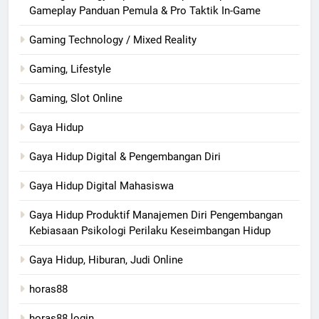
Gameplay Panduan Pemula & Pro Taktik In-Game
Gaming Technology / Mixed Reality
Gaming, Lifestyle
Gaming, Slot Online
Gaya Hidup
Gaya Hidup Digital & Pengembangan Diri
Gaya Hidup Digital Mahasiswa
Gaya Hidup Produktif Manajemen Diri Pengembangan
Kebiasaan Psikologi Perilaku Keseimbangan Hidup
Gaya Hidup, Hiburan, Judi Online
horas88
horas88 login