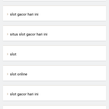
slot gacor hari ini
situs slot gacor hari ini
slot
slot online
slot gacor hari ini