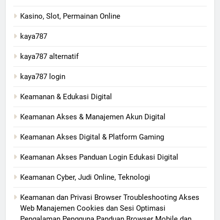
Kasino, Slot, Permainan Online
kaya787
kaya787 alternatif
kaya787 login
Keamanan & Edukasi Digital
Keamanan Akses & Manajemen Akun Digital
Keamanan Akses Digital & Platform Gaming
Keamanan Akses Panduan Login Edukasi Digital
Keamanan Cyber, Judi Online, Teknologi
Keamanan dan Privasi Browser Troubleshooting Akses
Web Manajemen Cookies dan Sesi Optimasi
Pengalaman Pengguna Panduan Browser Mobile dan