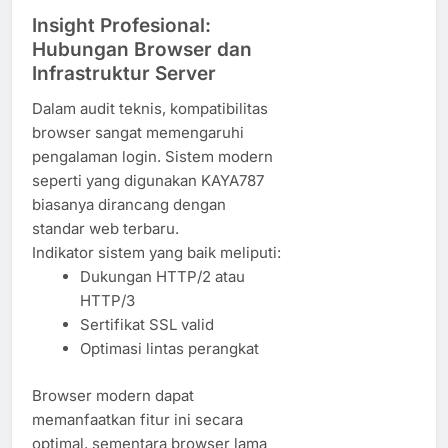
Insight Profesional:
Hubungan Browser dan
Infrastruktur Server
Dalam audit teknis, kompatibilitas
browser sangat memengaruhi
pengalaman login. Sistem modern
seperti yang digunakan KAYA787
biasanya dirancang dengan
standar web terbaru.
Indikator sistem yang baik meliputi:
Dukungan HTTP/2 atau
HTTP/3
Sertifikat SSL valid
Optimasi lintas perangkat
Browser modern dapat
memanfaatkan fitur ini secara
optimal, sementara browser lama