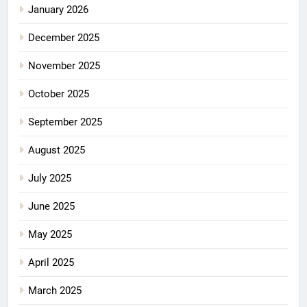
January 2026
December 2025
November 2025
October 2025
September 2025
August 2025
July 2025
June 2025
May 2025
April 2025
March 2025