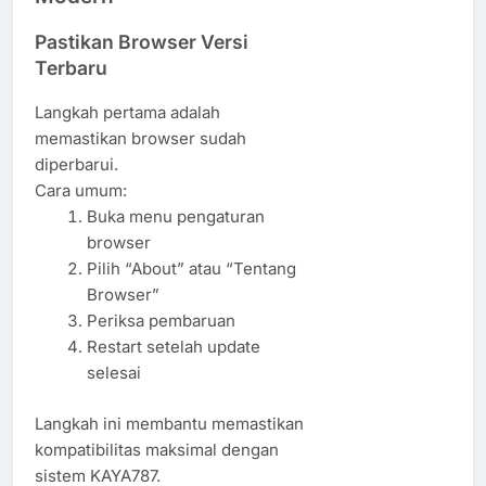
Pastikan Browser Versi
Terbaru
Langkah pertama adalah
memastikan browser sudah
diperbarui.
Cara umum:
Buka menu pengaturan
browser
Pilih “About” atau “Tentang
Browser”
Periksa pembaruan
Restart setelah update
selesai
Langkah ini membantu memastikan
kompatibilitas maksimal dengan
sistem KAYA787.