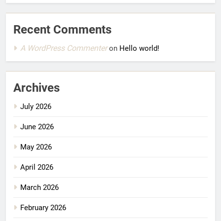
Recent Comments
A WordPress Commenter
on
Hello world!
Archives
July 2026
June 2026
May 2026
April 2026
March 2026
February 2026