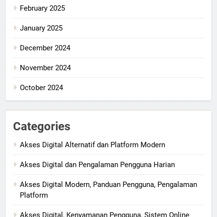
February 2025
January 2025
December 2024
November 2024
October 2024
Categories
Akses Digital Alternatif dan Platform Modern
Akses Digital dan Pengalaman Pengguna Harian
Akses Digital Modern, Panduan Pengguna, Pengalaman
Platform
Akses Digital, Kenyamanan Pengguna, Sistem Online