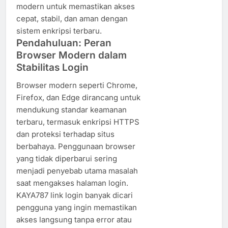
modern untuk memastikan akses
cepat, stabil, dan aman dengan
sistem enkripsi terbaru.
Pendahuluan: Peran
Browser Modern dalam
Stabilitas Login
Browser modern seperti Chrome,
Firefox, dan Edge dirancang untuk
mendukung standar keamanan
terbaru, termasuk enkripsi HTTPS
dan proteksi terhadap situs
berbahaya. Penggunaan browser
yang tidak diperbarui sering
menjadi penyebab utama masalah
saat mengakses halaman login.
KAYA787 link login banyak dicari
pengguna yang ingin memastikan
akses langsung tanpa error atau