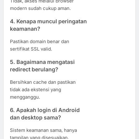
Tidak, akses melalui browser
modern sudah cukup aman.
4. Kenapa muncul peringatan
keamanan?
Pastikan domain benar dan
sertifikat SSL valid.
5. Bagaimana mengatasi
redirect berulang?
Bersihkan cache dan pastikan
tidak ada ekstensi yang
mengganggu.
6. Apakah login di Android
dan desktop sama?
Sistem keamanan sama, hanya
tampilan yang disesuaikan.