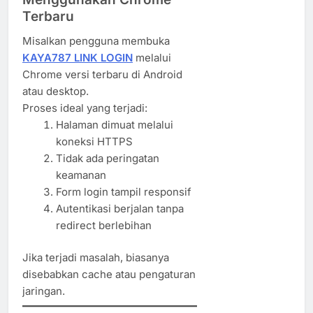
Terbaru
Misalkan pengguna membuka
KAYA787 LINK LOGIN
melalui
Chrome versi terbaru di Android
atau desktop.
Proses ideal yang terjadi:
Halaman dimuat melalui
koneksi HTTPS
Tidak ada peringatan
keamanan
Form login tampil responsif
Autentikasi berjalan tanpa
redirect berlebihan
Jika terjadi masalah, biasanya
disebabkan cache atau pengaturan
jaringan.