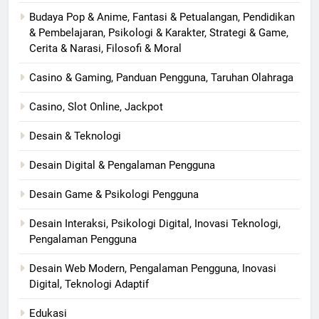
Budaya Pop & Anime, Fantasi & Petualangan, Pendidikan
& Pembelajaran, Psikologi & Karakter, Strategi & Game,
Cerita & Narasi, Filosofi & Moral
Casino & Gaming, Panduan Pengguna, Taruhan Olahraga
Casino, Slot Online, Jackpot
Desain & Teknologi
Desain Digital & Pengalaman Pengguna
Desain Game & Psikologi Pengguna
Desain Interaksi, Psikologi Digital, Inovasi Teknologi,
Pengalaman Pengguna
Desain Web Modern, Pengalaman Pengguna, Inovasi
Digital, Teknologi Adaptif
Edukasi