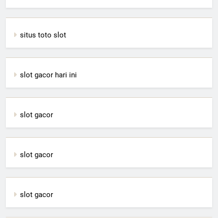
situs toto slot
slot gacor hari ini
slot gacor
slot gacor
slot gacor