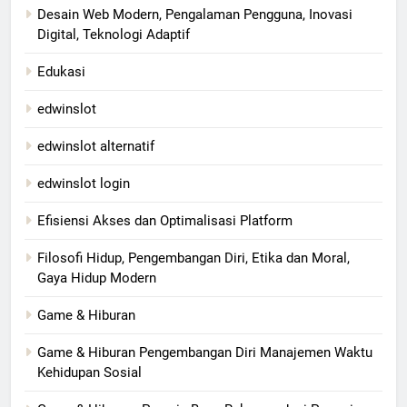
Desain Web Modern, Pengalaman Pengguna, Inovasi
Digital, Teknologi Adaptif
Edukasi
edwinslot
edwinslot alternatif
edwinslot login
Efisiensi Akses dan Optimalisasi Platform
Filosofi Hidup, Pengembangan Diri, Etika dan Moral,
Gaya Hidup Modern
Game & Hiburan
Game & Hiburan Pengembangan Diri Manajemen Waktu
Kehidupan Sosial