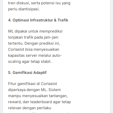
tren diskusi, serta potensi isu yang
perlu diantisipasi.
4.
Optimasi Infrastruktur & Trafik
ML dipakai untuk memprediksi
lonjakan trafik pada jam-jam
tertentu. Dengan prediksi ini,
Corlaslot bisa menyesuaikan
kapasitas server melalui auto-
scaling agar tetap stabil.
5.
Gamifikasi Adaptif
Fitur gamifikasi di Corlaslot
diperkaya dengan ML. Sistem
mampu menyesuaikan tantangan,
reward, dan leaderboard agar tetap
relevan dengan perilaku