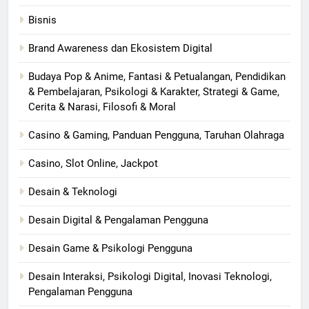
Bisnis
Brand Awareness dan Ekosistem Digital
Budaya Pop & Anime, Fantasi & Petualangan, Pendidikan
& Pembelajaran, Psikologi & Karakter, Strategi & Game,
Cerita & Narasi, Filosofi & Moral
Casino & Gaming, Panduan Pengguna, Taruhan Olahraga
Casino, Slot Online, Jackpot
Desain & Teknologi
Desain Digital & Pengalaman Pengguna
Desain Game & Psikologi Pengguna
Desain Interaksi, Psikologi Digital, Inovasi Teknologi,
Pengalaman Pengguna