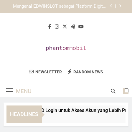
Skip
Mengenal Cara Kerja Sistem Akses pada Platform
to
KAYA787
content
Mengenal KAYA787 sebagai Platform Digital yang
Mudah Digunakan
Panduan LEBAH4D Login untuk Akses Akun yang
Lebih Praktis
Mengenal EDWINSLOT sebagai Platform Digital
yang Mudah Digunakan
Mengenal Cara Kerja Sistem Akses pada Platform
KAYA787
Phantom Mobil
Tingkatkan Kendaraan Anda Dengan
Mengenal KAYA787 sebagai Platform Digital yang
NEWSLETTER
RANDOM NEWS
Mudah Digunakan
Aksesori Berkualitas Dari Phantom Mobil.
Produk Otomotif Yang Aman Dan
MENU
Terpercaya.
nduan LEBAH4D Login untuk Akses Akun yang Lebih Praktis
HEADLINES
Week Ago