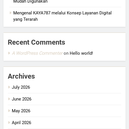
Mudah Digunakan
Mengenal KAYA787 melalui Konsep Layanan Digital
yang Terarah
Recent Comments
A WordPress Commenter
on
Hello world!
Archives
July 2026
June 2026
May 2026
April 2026