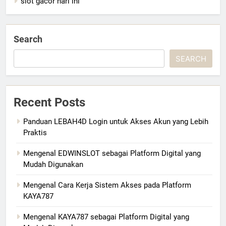
slot gacor hari ini
Search
SEARCH
Recent Posts
Panduan LEBAH4D Login untuk Akses Akun yang Lebih
Praktis
Mengenal EDWINSLOT sebagai Platform Digital yang
Mudah Digunakan
Mengenal Cara Kerja Sistem Akses pada Platform
KAYA787
Mengenal KAYA787 sebagai Platform Digital yang