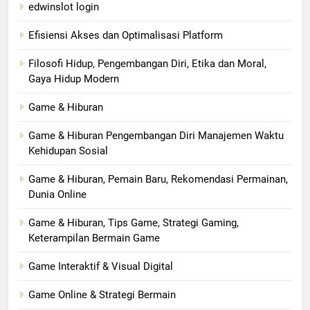
edwinslot login
Efisiensi Akses dan Optimalisasi Platform
Filosofi Hidup, Pengembangan Diri, Etika dan Moral,
Gaya Hidup Modern
Game & Hiburan
Game & Hiburan Pengembangan Diri Manajemen Waktu
Kehidupan Sosial
Game & Hiburan, Pemain Baru, Rekomendasi Permainan,
Dunia Online
Game & Hiburan, Tips Game, Strategi Gaming,
Keterampilan Bermain Game
Game Interaktif & Visual Digital
Game Online & Strategi Bermain