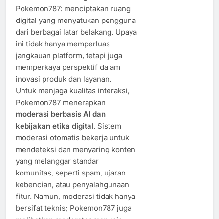
Pokemon787: menciptakan ruang
digital yang menyatukan pengguna
dari berbagai latar belakang. Upaya
ini tidak hanya memperluas
jangkauan platform, tetapi juga
memperkaya perspektif dalam
inovasi produk dan layanan.
Untuk menjaga kualitas interaksi,
Pokemon787 menerapkan
moderasi berbasis AI dan
kebijakan etika digital
. Sistem
moderasi otomatis bekerja untuk
mendeteksi dan menyaring konten
yang melanggar standar
komunitas, seperti spam, ujaran
kebencian, atau penyalahgunaan
fitur. Namun, moderasi tidak hanya
bersifat teknis; Pokemon787 juga