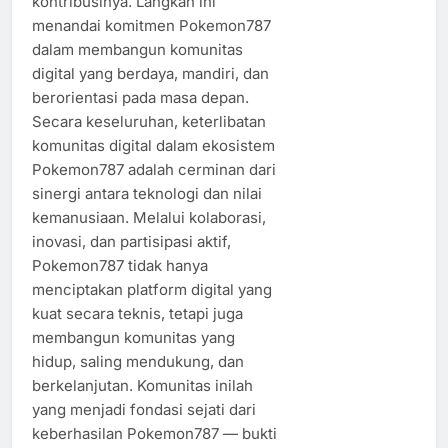
kontribusinya. Langkah ini
menandai komitmen Pokemon787
dalam membangun komunitas
digital yang berdaya, mandiri, dan
berorientasi pada masa depan.
Secara keseluruhan, keterlibatan
komunitas digital dalam ekosistem
Pokemon787 adalah cerminan dari
sinergi antara teknologi dan nilai
kemanusiaan. Melalui kolaborasi,
inovasi, dan partisipasi aktif,
Pokemon787 tidak hanya
menciptakan platform digital yang
kuat secara teknis, tetapi juga
membangun komunitas yang
hidup, saling mendukung, dan
berkelanjutan. Komunitas inilah
yang menjadi fondasi sejati dari
keberhasilan Pokemon787 — bukti