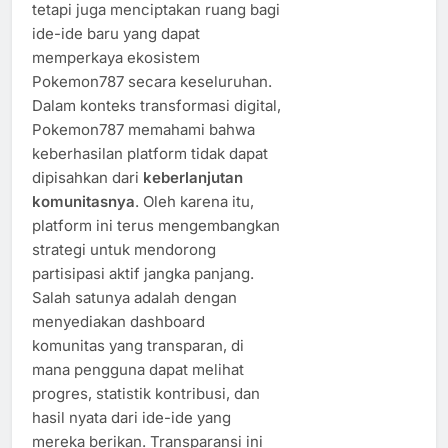
tetapi juga menciptakan ruang bagi
ide-ide baru yang dapat
memperkaya ekosistem
Pokemon787 secara keseluruhan.
Dalam konteks transformasi digital,
Pokemon787 memahami bahwa
keberhasilan platform tidak dapat
dipisahkan dari
keberlanjutan
komunitasnya
. Oleh karena itu,
platform ini terus mengembangkan
strategi untuk mendorong
partisipasi aktif jangka panjang.
Salah satunya adalah dengan
menyediakan dashboard
komunitas yang transparan, di
mana pengguna dapat melihat
progres, statistik kontribusi, dan
hasil nyata dari ide-ide yang
mereka berikan. Transparansi ini