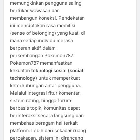
memungkinkan pengguna saling
bertukar wawasan dan
membangun koneksi. Pendekatan
ini menciptakan rasa memiliki
(sense of belonging) yang kuat, di
mana setiap individu merasa
berperan aktif dalam
perkembangan Pokemon787.
Pokemon787 memanfaatkan
kekuatan
teknologi sosial (social
technology)
untuk memperkuat
keterhubungan antar pengguna.
Melalui integrasi fitur komentar,
sistem rating, hingga forum
berbasis topik, komunitas dapat
berinteraksi secara langsung dan
membahas beragam hal terkait
platform. Lebih dari sekadar ruang
percakapan, sistem ini dirancang