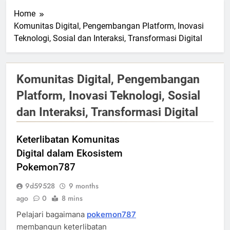
Home
Komunitas Digital, Pengembangan Platform, Inovasi
Teknologi, Sosial dan Interaksi, Transformasi Digital
Komunitas Digital, Pengembangan
Platform, Inovasi Teknologi, Sosial
dan Interaksi, Transformasi Digital
Keterlibatan Komunitas
Digital dalam Ekosistem
Pokemon787
9d59528
9 months
ago
0
8 mins
Pelajari bagaimana
pokemon787
membangun keterlibatan