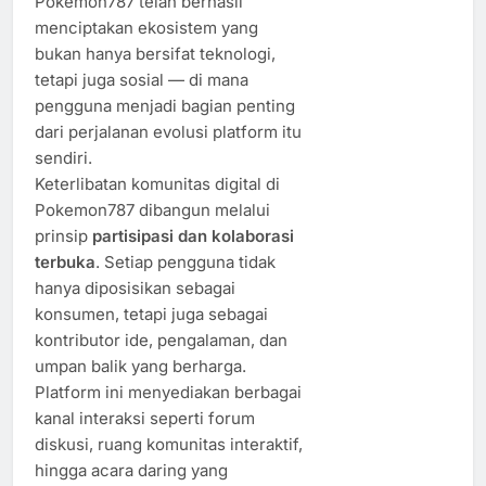
Pokemon787 telah berhasil
menciptakan ekosistem yang
bukan hanya bersifat teknologi,
tetapi juga sosial — di mana
pengguna menjadi bagian penting
dari perjalanan evolusi platform itu
sendiri.
Keterlibatan komunitas digital di
Pokemon787 dibangun melalui
prinsip
partisipasi dan kolaborasi
terbuka
. Setiap pengguna tidak
hanya diposisikan sebagai
konsumen, tetapi juga sebagai
kontributor ide, pengalaman, dan
umpan balik yang berharga.
Platform ini menyediakan berbagai
kanal interaksi seperti forum
diskusi, ruang komunitas interaktif,
hingga acara daring yang