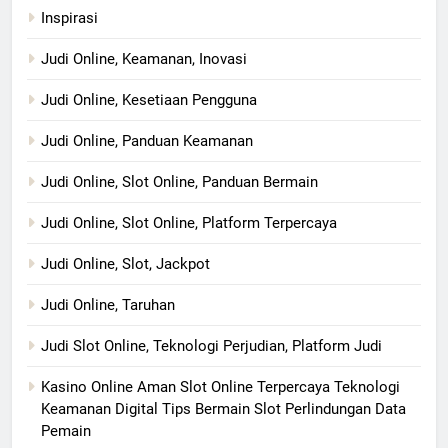
Inspirasi
Judi Online, Keamanan, Inovasi
Judi Online, Kesetiaan Pengguna
Judi Online, Panduan Keamanan
Judi Online, Slot Online, Panduan Bermain
Judi Online, Slot Online, Platform Terpercaya
Judi Online, Slot, Jackpot
Judi Online, Taruhan
Judi Slot Online, Teknologi Perjudian, Platform Judi
Kasino Online Aman Slot Online Terpercaya Teknologi
Keamanan Digital Tips Bermain Slot Perlindungan Data
Pemain