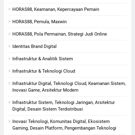
HORAS88, Keamanan, Kepercayaan Pemain
HORAS88, Pemula, Maxwin
HORAS88, Pola Permainan, Strategi Judi Online
Identitas Brand Digital
Infrastruktur & Analitik Sistem
Infrastruktur & Teknologi Cloud
Infrastruktur Digital, Teknologi Cloud, Keamanan Sistem,
Inovasi Game, Arsitektur Modern
Infrastruktur Sistem, Teknologi Jaringan, Arsitektur
Digital, Desain Sistem Terdistribusi
Inovasi Teknologi, Komunitas Digital, Ekosistem
Gaming, Desain Platform, Pengembangan Teknologi