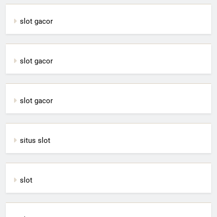
slot gacor
slot gacor
slot gacor
situs slot
slot