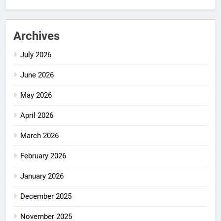
Archives
July 2026
June 2026
May 2026
April 2026
March 2026
February 2026
January 2026
December 2025
November 2025