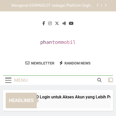
Skip
Mengenal Cara Kerja Sistem Akses pada Platform
to
KAYA787
content
Mengenal KAYA787 sebagai Platform Digital yang
Mudah Digunakan
Panduan LEBAH4D Login untuk Akses Akun yang
Lebih Praktis
Mengenal EDWINSLOT sebagai Platform Digital
yang Mudah Digunakan
Mengenal Cara Kerja Sistem Akses pada Platform
KAYA787
Phantom Mobil
Tingkatkan Kendaraan Anda Dengan
Mengenal KAYA787 sebagai Platform Digital yang
NEWSLETTER
RANDOM NEWS
Mudah Digunakan
Aksesori Berkualitas Dari Phantom Mobil.
Produk Otomotif Yang Aman Dan
MENU
Terpercaya.
anduan LEBAH4D Login untuk Akses Akun yang Lebih Praktis
HEADLINES
 Weeks Ago