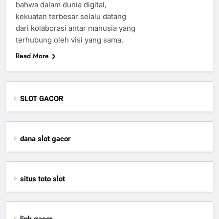
bahwa dalam dunia digital,
kekuatan terbesar selalu datang
dari kolaborasi antar manusia yang
terhubung oleh visi yang sama.
Read More
SLOT GACOR
dana slot gacor
situs toto slot