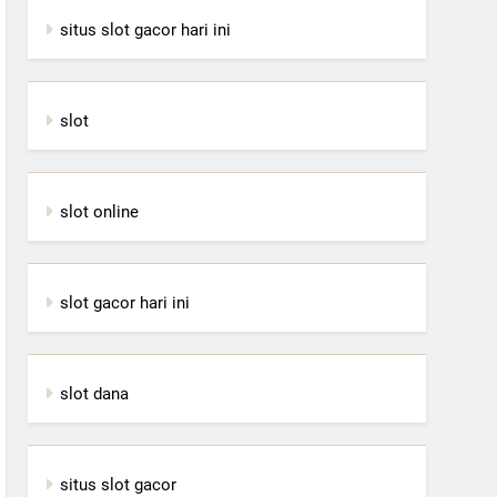
situs slot gacor hari ini
slot
slot online
slot gacor hari ini
slot dana
situs slot gacor