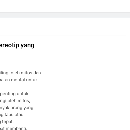
ereotip yang
ilingi oleh mitos dan
hatan mental untuk
 penting untuk
ingi oleh mitos,
anyak orang yang
g tabu atau
 tepat.
apat membantu