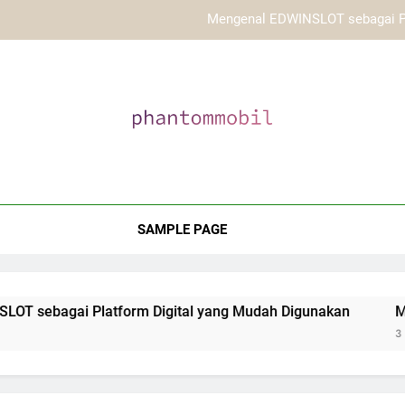
Mengenal EDWINSLOT sebagai Pl
Mengenal Cara Kerja
Mengenal KAYA787 sebagai P
Panduan LEBAH4D Login 
ntom Mobil
Mengenal EDWINSLOT sebagai Pl
n Kendaraan Anda Dengan Aksesori Berkualitas Dari Phantom M
Mengenal Cara Kerja
SAMPLE PAGE
Mengenal KAYA787 sebagai P
 Platform Digital yang Mudah Digunakan
Mengenal Ca
3 Weeks Ago