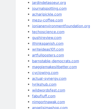
jardindetasoeur.org
journalspotting.com
acharipickle.com
mezu-coffee.com
ionianenvironmentfoundation.org
techoscience.com
gushireview.com
ithinkspanish.com
writeideas101.com
artfullposters.com
barnstable-democrats.com
maggiemakesitbetter.com
cyclowing.com
actual-synergy.com
lyrikshub.com
wildwordsfest.com
fabufluff.com
nimportnawak.com
angelisimashop.com