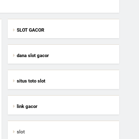
SLOT GACOR
dana slot gacor
situs toto slot
link gacor
slot