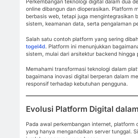
Perkembangan teknologi digital dalam dua de
online dibangun dan dioperasikan. Platform 
berbasis web, tetapi juga mengintegrasikan b
sistem, keamanan data, serta pengalaman p
Salah satu contoh platform yang sering dibah
togel4d
. Platform ini menunjukkan bagaiman
sistem, mulai dari arsitektur backend hingga 
Memahami transformasi teknologi dalam plat
bagaimana inovasi digital berperan dalam m
responsif terhadap kebutuhan pengguna.
Evolusi Platform Digital dal
Pada awal perkembangan internet, platform 
yang hanya mengandalkan server tunggal. Si