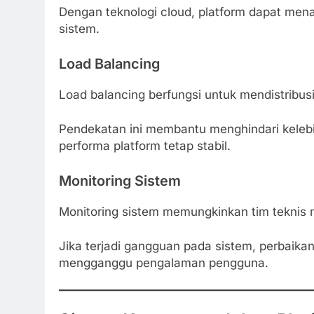
Dengan teknologi cloud, platform dapat mena
sistem.
Load Balancing
Load balancing berfungsi untuk mendistribus
Pendekatan ini membantu menghindari keleb
performa platform tetap stabil.
Monitoring Sistem
Monitoring sistem memungkinkan tim teknis 
Jika terjadi gangguan pada sistem, perbaika
mengganggu pengalaman pengguna.