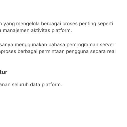
 yang mengelola berbagai proses penting seperti
a manajemen aktivitas platform.
biasanya menggunakan bahasa pemrograman server
roses berbagai permintaan pengguna secara real
tur
nan seluruh data platform.