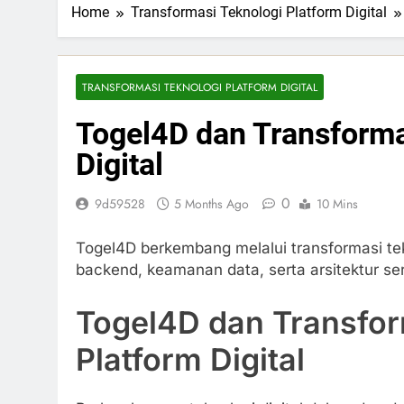
Home
Transformasi Teknologi Platform Digital
TRANSFORMASI TEKNOLOGI PLATFORM DIGITAL
Togel4D dan Transforma
Digital
0
9d59528
5 Months Ago
10 Mins
Togel4D berkembang melalui transformasi tek
backend, keamanan data, serta arsitektur s
Togel4D dan Transfor
Platform Digital