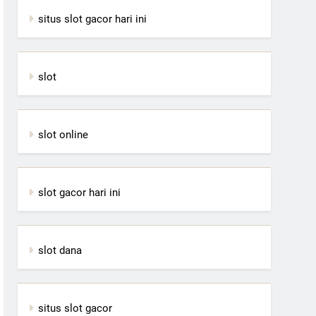
situs slot gacor hari ini
slot
slot online
slot gacor hari ini
slot dana
situs slot gacor