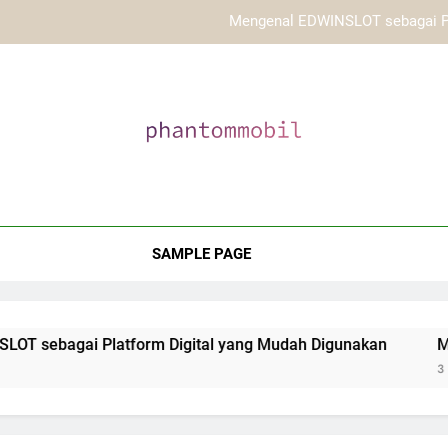
Mengenal EDWINSLOT sebagai Pl
Mengenal Cara Kerja
Mengenal KAYA787 sebagai P
Panduan LEBAH4D Login 
ntom Mobil
Mengenal EDWINSLOT sebagai Pl
n Kendaraan Anda Dengan Aksesori Berkualitas Dari Phantom M
Mengenal Cara Kerja
SAMPLE PAGE
Mengenal KAYA787 sebagai P
 Platform Digital yang Mudah Digunakan
Mengenal Car
3 Weeks Ago