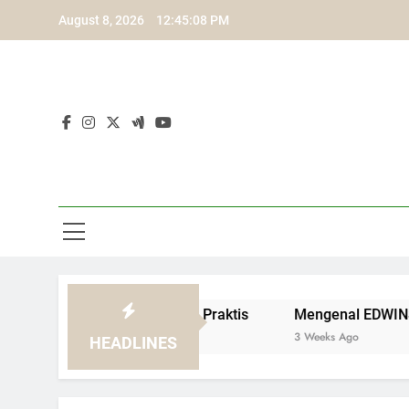
Skip
August 8, 2026
12:45:09 PM
to
content
Pha
Tingkatka
 Akun yang Lebih Praktis
Mengenal EDWINSLOT sebagai
3 Weeks Ago
HEADLINES