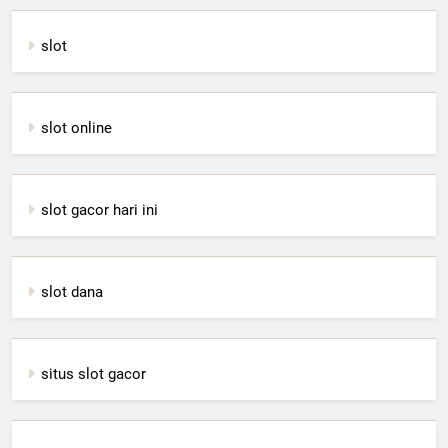
slot
slot online
slot gacor hari ini
slot dana
situs slot gacor