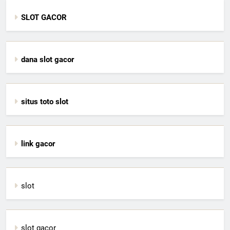
SLOT GACOR
dana slot gacor
situs toto slot
link gacor
slot
slot gacor