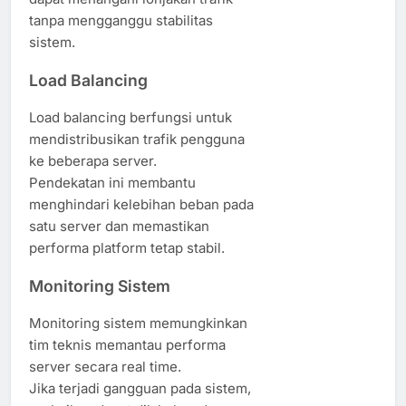
tanpa mengganggu stabilitas
sistem.
Load Balancing
Load balancing berfungsi untuk
mendistribusikan trafik pengguna
ke beberapa server.
Pendekatan ini membantu
menghindari kelebihan beban pada
satu server dan memastikan
performa platform tetap stabil.
Monitoring Sistem
Monitoring sistem memungkinkan
tim teknis memantau performa
server secara real time.
Jika terjadi gangguan pada sistem,