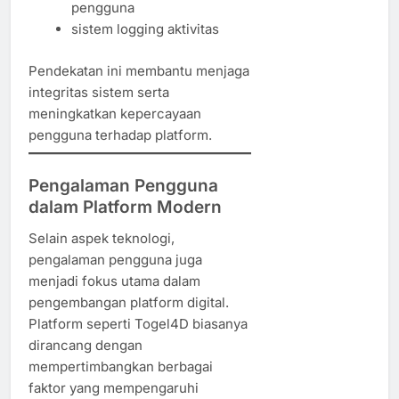
pengguna
sistem logging aktivitas
Pendekatan ini membantu menjaga
integritas sistem serta
meningkatkan kepercayaan
pengguna terhadap platform.
Pengalaman Pengguna
dalam Platform Modern
Selain aspek teknologi,
pengalaman pengguna juga
menjadi fokus utama dalam
pengembangan platform digital.
Platform seperti Togel4D biasanya
dirancang dengan
mempertimbangkan berbagai
faktor yang mempengaruhi