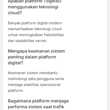
Apakah platform Togel4D
menggunakan teknologi
cloud?
Banyak platform digital modern
memanfaatkan teknologi cloud
untuk meningkatkan fleksibilitas
dan skalabilitas server.
Mengapa keamanan sistem
penting dalam platform
digital?
Keamanan sistem membantu
melindungi data pengguna serta
menjaga stabilitas operasional
platform.
Bagaimana platform menjaga
performa sistem saat trafik