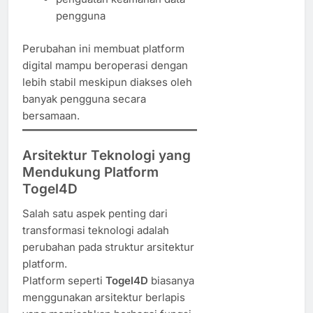
pengguna
Perubahan ini membuat platform
digital mampu beroperasi dengan
lebih stabil meskipun diakses oleh
banyak pengguna secara
bersamaan.
Arsitektur Teknologi yang
Mendukung Platform
Togel4D
Salah satu aspek penting dari
transformasi teknologi adalah
perubahan pada struktur arsitektur
platform.
Platform seperti
Togel4D
biasanya
menggunakan arsitektur berlapis