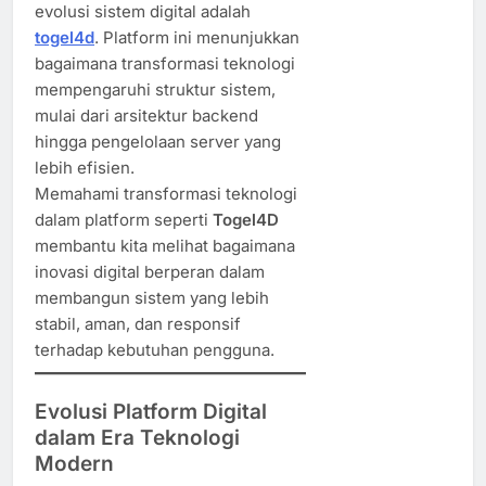
evolusi sistem digital adalah
togel4d
. Platform ini menunjukkan
bagaimana transformasi teknologi
mempengaruhi struktur sistem,
mulai dari arsitektur backend
hingga pengelolaan server yang
lebih efisien.
Memahami transformasi teknologi
dalam platform seperti
Togel4D
membantu kita melihat bagaimana
inovasi digital berperan dalam
membangun sistem yang lebih
stabil, aman, dan responsif
terhadap kebutuhan pengguna.
Evolusi Platform Digital
dalam Era Teknologi
Modern