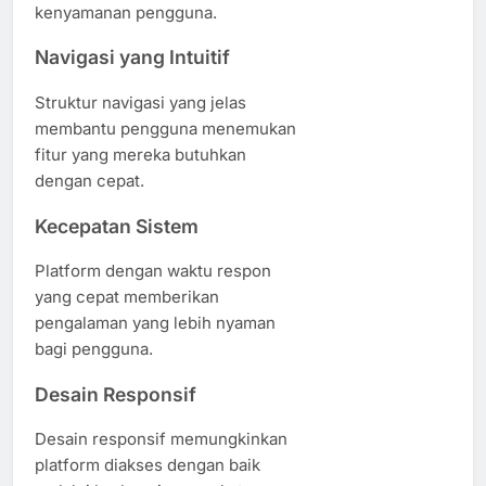
kenyamanan pengguna.
Navigasi yang Intuitif
Struktur navigasi yang jelas
membantu pengguna menemukan
fitur yang mereka butuhkan
dengan cepat.
Kecepatan Sistem
Platform dengan waktu respon
yang cepat memberikan
pengalaman yang lebih nyaman
bagi pengguna.
Desain Responsif
Desain responsif memungkinkan
platform diakses dengan baik