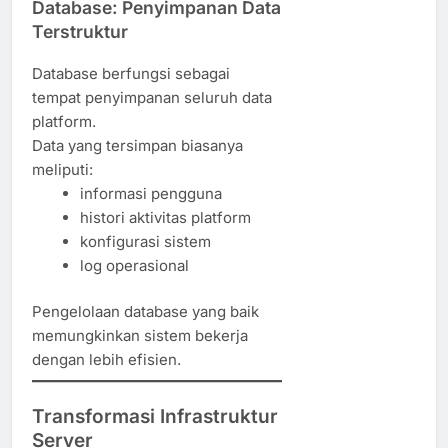
Database: Penyimpanan Data
Terstruktur
Database berfungsi sebagai
tempat penyimpanan seluruh data
platform.
Data yang tersimpan biasanya
meliputi:
informasi pengguna
histori aktivitas platform
konfigurasi sistem
log operasional
Pengelolaan database yang baik
memungkinkan sistem bekerja
dengan lebih efisien.
Transformasi Infrastruktur
Server