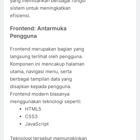
yang memisahkan berbagai fungsi
sistem untuk meningkatkan
efisiensi.
Frontend: Antarmuka
Pengguna
Frontend merupakan bagian yang
langsung terlihat oleh pengguna.
Komponen ini mencakup halaman
utama, navigasi menu, serta
berbagai tampilan data yang
disajikan kepada pengguna.
Frontend modern biasanya
menggunakan teknologi seperti:
HTML5
CSS3
JavaScript
Teknologi tersebut memungkinkan