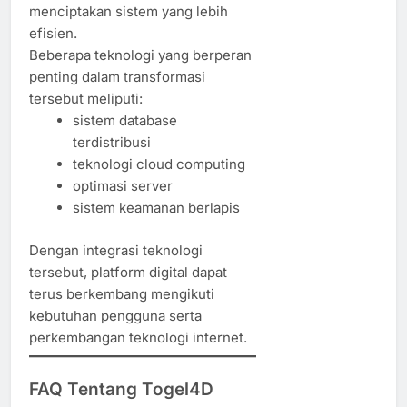
menciptakan sistem yang lebih
efisien.
Beberapa teknologi yang berperan
penting dalam transformasi
tersebut meliputi:
sistem database
terdistribusi
teknologi cloud computing
optimasi server
sistem keamanan berlapis
Dengan integrasi teknologi
tersebut, platform digital dapat
terus berkembang mengikuti
kebutuhan pengguna serta
perkembangan teknologi internet.
FAQ Tentang Togel4D