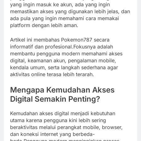
yang ingin masuk ke akun, ada yang ingin
memastikan akses yang digunakan lebih jelas, dan
ada pula yang ingin memahami cara memakai
platform dengan lebih aman.
Artikel ini membahas Pokemon787 secara
informatif dan profesional.Fokusnya adalah
membantu pengguna modern memahami akses
digital, keamanan akun, pengalaman mobile,
kendala umum, serta langkah sederhana agar
aktivitas online terasa lebih terarah.
Mengapa Kemudahan Akses
Digital Semakin Penting?
Kemudahan akses digital menjadi kebutuhan
utama karena pengguna kini lebih sering
beraktivitas melalui perangkat mobile, browser,
dan koneksi internet yang berbeda-
beda.Pengguna modern menginginkan proses