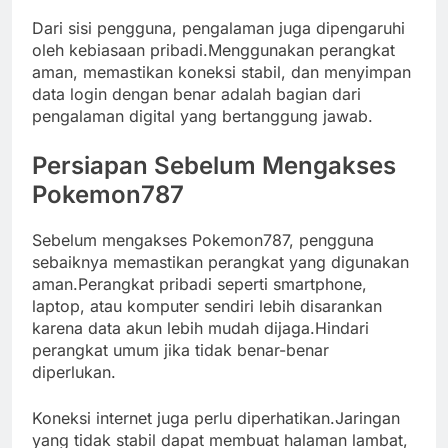
Dari sisi pengguna, pengalaman juga dipengaruhi
oleh kebiasaan pribadi.Menggunakan perangkat
aman, memastikan koneksi stabil, dan menyimpan
data login dengan benar adalah bagian dari
pengalaman digital yang bertanggung jawab.
Persiapan Sebelum Mengakses
Pokemon787
Sebelum mengakses Pokemon787, pengguna
sebaiknya memastikan perangkat yang digunakan
aman.Perangkat pribadi seperti smartphone,
laptop, atau komputer sendiri lebih disarankan
karena data akun lebih mudah dijaga.Hindari
perangkat umum jika tidak benar-benar
diperlukan.
Koneksi internet juga perlu diperhatikan.Jaringan
yang tidak stabil dapat membuat halaman lambat,