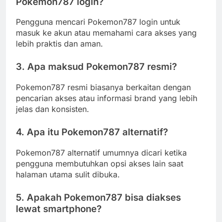
Pokemon787 login?
Pengguna mencari Pokemon787 login untuk
masuk ke akun atau memahami cara akses yang
lebih praktis dan aman.
3. Apa maksud Pokemon787 resmi?
Pokemon787 resmi biasanya berkaitan dengan
pencarian akses atau informasi brand yang lebih
jelas dan konsisten.
4. Apa itu Pokemon787 alternatif?
Pokemon787 alternatif umumnya dicari ketika
pengguna membutuhkan opsi akses lain saat
halaman utama sulit dibuka.
5. Apakah Pokemon787 bisa diakses
lewat smartphone?