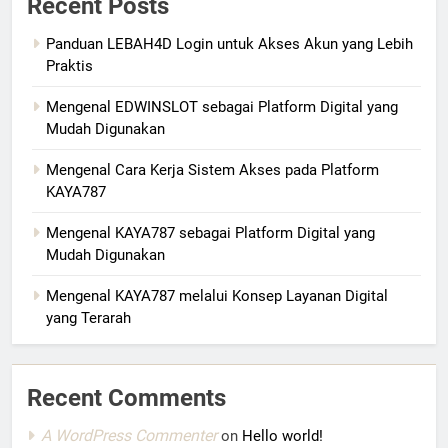
Recent Posts
Panduan LEBAH4D Login untuk Akses Akun yang Lebih
Praktis
Mengenal EDWINSLOT sebagai Platform Digital yang
Mudah Digunakan
Mengenal Cara Kerja Sistem Akses pada Platform
KAYA787
Mengenal KAYA787 sebagai Platform Digital yang
Mudah Digunakan
Mengenal KAYA787 melalui Konsep Layanan Digital
yang Terarah
Recent Comments
A WordPress Commenter
on
Hello world!