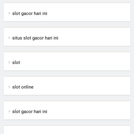
slot gacor hari ini
situs slot gacor hari ini
slot
slot online
slot gacor hari ini