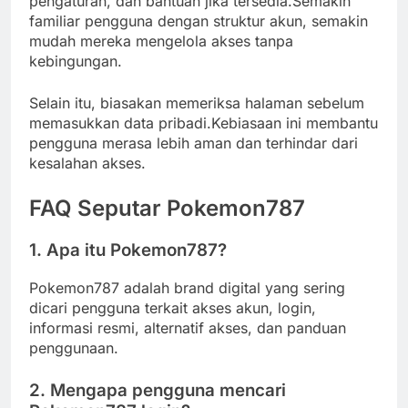
pengaturan, dan bantuan jika tersedia.Semakin
familiar pengguna dengan struktur akun, semakin
mudah mereka mengelola akses tanpa
kebingungan.
Selain itu, biasakan memeriksa halaman sebelum
memasukkan data pribadi.Kebiasaan ini membantu
pengguna merasa lebih aman dan terhindar dari
kesalahan akses.
FAQ Seputar Pokemon787
1. Apa itu Pokemon787?
Pokemon787 adalah brand digital yang sering
dicari pengguna terkait akses akun, login,
informasi resmi, alternatif akses, dan panduan
penggunaan.
2. Mengapa pengguna mencari