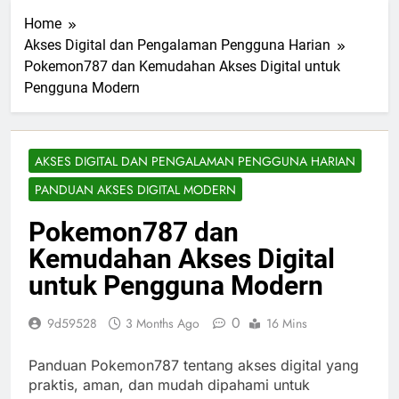
Home
Akses Digital dan Pengalaman Pengguna Harian
Pokemon787 dan Kemudahan Akses Digital untuk
Pengguna Modern
AKSES DIGITAL DAN PENGALAMAN PENGGUNA HARIAN
PANDUAN AKSES DIGITAL MODERN
Pokemon787 dan
Kemudahan Akses Digital
untuk Pengguna Modern
0
9d59528
3 Months Ago
16 Mins
Panduan Pokemon787 tentang akses digital yang
praktis, aman, dan mudah dipahami untuk