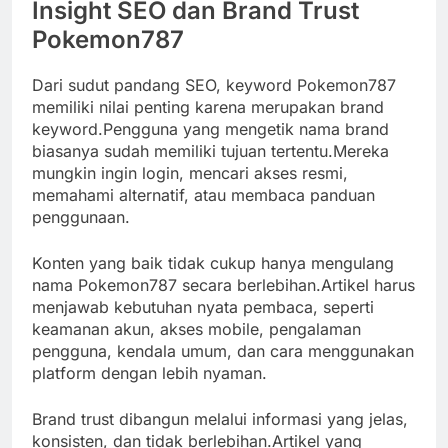
Insight SEO dan Brand Trust
Pokemon787
Dari sudut pandang SEO, keyword Pokemon787
memiliki nilai penting karena merupakan brand
keyword.Pengguna yang mengetik nama brand
biasanya sudah memiliki tujuan tertentu.Mereka
mungkin ingin login, mencari akses resmi,
memahami alternatif, atau membaca panduan
penggunaan.
Konten yang baik tidak cukup hanya mengulang
nama Pokemon787 secara berlebihan.Artikel harus
menjawab kebutuhan nyata pembaca, seperti
keamanan akun, akses mobile, pengalaman
pengguna, kendala umum, dan cara menggunakan
platform dengan lebih nyaman.
Brand trust dibangun melalui informasi yang jelas,
konsisten, dan tidak berlebihan.Artikel yang