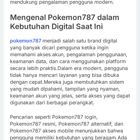
mendukung pengalaman pengguna modern.
Mengenal Pokemon787 dalam
Kebutuhan Digital Saat Ini
pokemon787
menjadi salah satu brand digital
yang banyak dicari pengguna ketika ingin
memahami akses akun, pengalaman penggunaan,
keamanan data, dan cara menggunakan platform
secara lebih praktis.Dalam era modern, pengguna
tidak hanya mencari layanan yang bisa dibuka
dengan cepat.Mereka juga membutuhkan sistem
yang mudah dipahami, tampilan yang nyaman,
keamanan akun yang jelas, serta akses yang dapat
digunakan dari berbagai perangkat.
Pencarian seperti Pokemon787 login,
Pokemon787 resmi, Pokemon787 alternatif, dan
Pokemon787 akses mobile menunjukkan bahwa
pengguna memiliki kebutuhan yang beragam.Ada