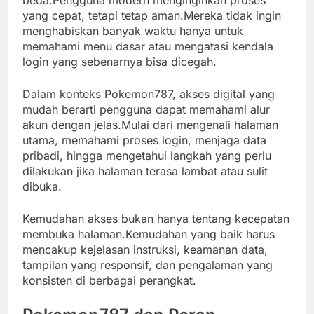
yang cepat, tetapi tetap aman.Mereka tidak ingin
menghabiskan banyak waktu hanya untuk
memahami menu dasar atau mengatasi kendala
login yang sebenarnya bisa dicegah.
Dalam konteks Pokemon787, akses digital yang
mudah berarti pengguna dapat memahami alur
akun dengan jelas.Mulai dari mengenali halaman
utama, memahami proses login, menjaga data
pribadi, hingga mengetahui langkah yang perlu
dilakukan jika halaman terasa lambat atau sulit
dibuka.
Kemudahan akses bukan hanya tentang kecepatan
membuka halaman.Kemudahan yang baik harus
mencakup kejelasan instruksi, keamanan data,
tampilan yang responsif, dan pengalaman yang
konsisten di berbagai perangkat.