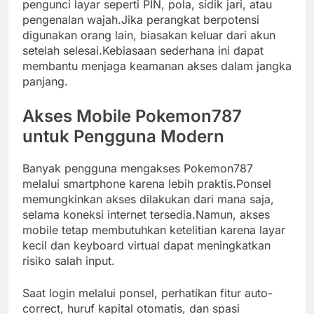
pengunci layar seperti PIN, pola, sidik jari, atau
pengenalan wajah.Jika perangkat berpotensi
digunakan orang lain, biasakan keluar dari akun
setelah selesai.Kebiasaan sederhana ini dapat
membantu menjaga keamanan akses dalam jangka
panjang.
Akses Mobile Pokemon787
untuk Pengguna Modern
Banyak pengguna mengakses Pokemon787
melalui smartphone karena lebih praktis.Ponsel
memungkinkan akses dilakukan dari mana saja,
selama koneksi internet tersedia.Namun, akses
mobile tetap membutuhkan ketelitian karena layar
kecil dan keyboard virtual dapat meningkatkan
risiko salah input.
Saat login melalui ponsel, perhatikan fitur auto-
correct, huruf kapital otomatis, dan spasi