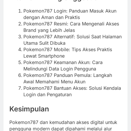
Pokemon787 Login: Panduan Masuk Akun
dengan Aman dan Praktis
Pokemon787 Resmi: Cara Mengenali Akses
Brand yang Lebih Jelas
Pokemon787 Alternatif: Solusi Saat Halaman
Utama Sulit Dibuka
Pokemon787 Mobile: Tips Akses Praktis
Lewat Smartphone
Pokemon787 Keamanan Akun: Cara
Melindungi Data Login Pengguna
Pokemon787 Panduan Pemula: Langkah
Awal Memahami Menu Akun
Pokemon787 Bantuan Akses: Solusi Kendala
Login dan Pengaturan
Kesimpulan
Pokemon787 dan kemudahan akses digital untuk
pengguna modern dapat dipahami melalui alur