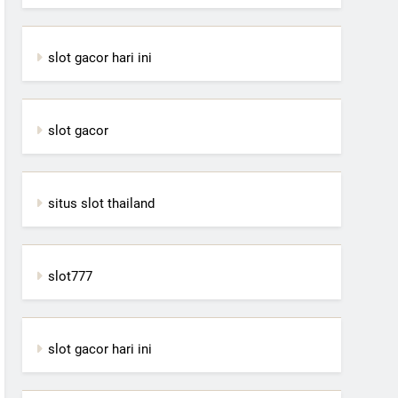
slot gacor hari ini
slot gacor
situs slot thailand
slot777
slot gacor hari ini