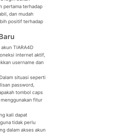
n pertama terhadap
abil, dan mudah
ih positif terhadap
 Baru
s akun TIARA4D
eksi internet aktif,
sukkan username dan
Dalam situasi seperti
ulisan password,
 apakah tombol caps
at menggunakan fitur
g kali dapat
guna tidak perlu
ting dalam akses akun