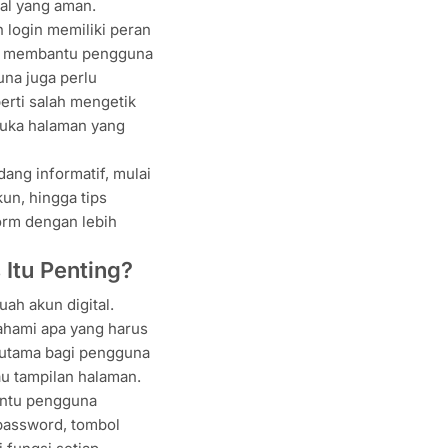
tal yang aman.
 login memiliki peran
at membantu pengguna
una juga perlu
rti salah mengetik
buka halaman yang
ang informatif, mulai
un, hingga tips
orm dengan lebih
Itu Penting?
ah akun digital.
ahami apa yang harus
erutama bagi pengguna
u tampilan halaman.
ntu pengguna
password, tombol