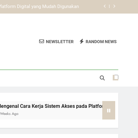
atform Digital yang Mudah Digunakan
 Sistem Akses pada Platform KAYA787
latform Digital yang Mudah Digunakan
NEWSLETTER
RANDOM NEWS
untuk Akses Akun yang Lebih Praktis
atform Digital yang Mudah Digunakan
obil. Produk Otomotif Yang Aman Dan Terpercaya.
 Sistem Akses pada Platform KAYA787
latform Digital yang Mudah Digunakan
a Kerja Sistem Akses pada Platform KAYA787
Mengenal
3 Weeks Ag