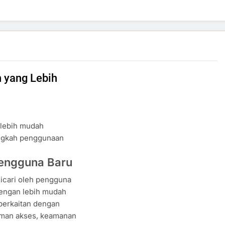
 yang Lebih
 lebih mudah
angkah penggunaan
engguna Baru
dicari oleh pengguna
engan lebih mudah
 berkaitan dengan
aman akses, keamanan