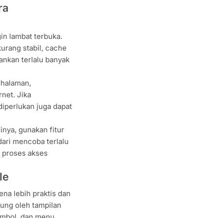
ra
in lambat terbuka.
kurang stabil, cache
nkan terlalu banyak
 halaman,
net. Jika
iperlukan juga dapat
inya, gunakan fitur
dari mencoba terlalu
 proses akses
le
na lebih praktis dan
kung oleh tampilan
ombol, dan menu