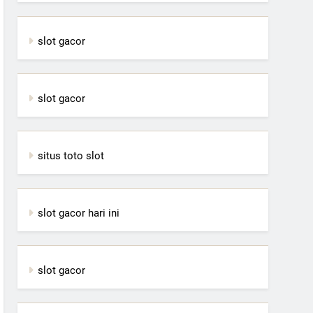
slot gacor
slot gacor
situs toto slot
slot gacor hari ini
slot gacor