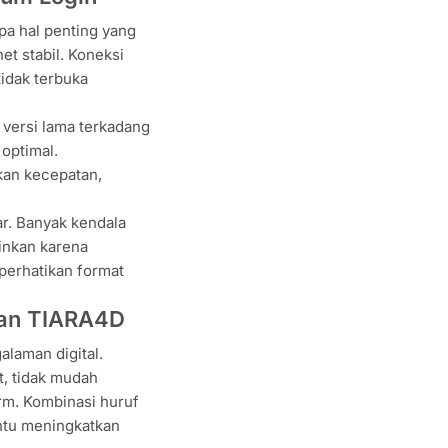
a hal penting yang
et stabil. Koneksi
idak terbuka
versi lama terkadang
optimal.
an kecepatan,
r. Banyak kendala
ainkan karena
perhatikan format
an TIARA4D
laman digital.
, tidak mudah
orm. Kombinasi huruf
antu meningkatkan