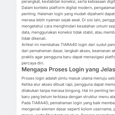
perangkat, kestabilan koneksi, serta kebiasaan digi
Dalam konteks platform digital modern, pengalaman
penting. Halaman login yang mudah dipahami dap
merasa lebih nyaman sejak awal. Di sisi lain, pengg
mengetahui cara menghindari kesalahan umum sepe
data, menggunakan koneksi tidak stabil, atau mem
tidak dikenali.
Artikel ini membahas TIARA4D login dari sudut pand
dari pemahaman dasar, langkah akses, keamanan ak
praktis agar pengguna baru dapat menavigasi platf
percaya diri.
Mengapa Proses Login yang Jelas 
Proses login adalah pintu masuk utama menuju sebu
Ketika alur akses dibuat rapi, pengguna dapat mem
dilakukan tanpa merasa bingung. Hal ini penting t
baru yang belum terbiasa dengan struktur menu ata
Pada TIARA4D, pemahaman login yang baik memba
mengenali elemen dasar seperti kolom username, 