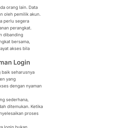
da orang lain. Data
n oleh pemilik akun.
na perlu segera
nan perangkat.
n dibanding
ngkat bersama,
ayat akses bila
man Login
g baik seharusnya
men yang
akses dengan nyaman
ng sederhana,
udah ditemukan. Ketika
nyelesaikan proses
wa login bukan