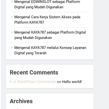
Mengenal EDWINSLOT sebagai Platform
Digital yang Mudah Digunakan
Mengenal Cara Kerja Sistem Akses pada
Platform KAYA787
Mengenal KAYA787 sebagai Platform Digital
yang Mudah Digunakan
Mengenal KAYA787 melalui Konsep Layanan
Digital yang Terarah
Recent Comments
A WordPress Commenter
on
Hello world!
Archives