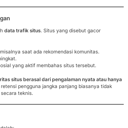
ngan
ah
data trafik situs
. Situs yang disebut gacor
, misalnya saat ada rekomendasi komunitas.
ingkat.
osial yang aktif membahas situs tersebut.
itas situs berasal dari pengalaman nyata atau hanya
retensi pengguna jangka panjang biasanya tidak
secara teknis.