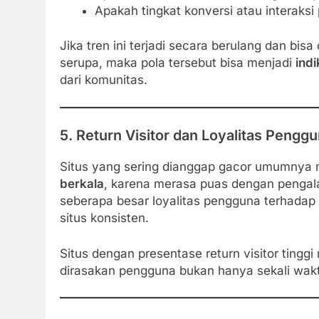
Apakah tingkat konversi atau interaksi
Jika tren ini terjadi secara berulang dan bisa
serupa, maka pola tersebut bisa menjadi
ind
dari komunitas.
5. Return Visitor dan Loyalitas Pengg
Situs yang sering dianggap gacor umumnya 
berkala
, karena merasa puas dengan penga
seberapa besar loyalitas pengguna terhadap 
situs konsisten.
Situs dengan presentase return visitor ting
dirasakan pengguna bukan hanya sekali waktu