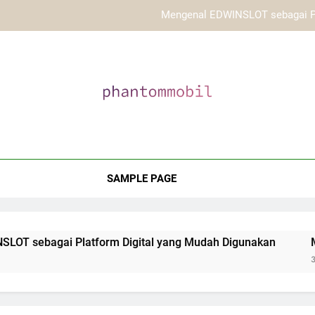
Mengenal EDWINSLOT sebagai Pl
Mengenal Cara Kerja
Mengenal KAYA787 sebagai P
Panduan LEBAH4D Login 
ntom Mobil
Mengenal EDWINSLOT sebagai Pl
n Kendaraan Anda Dengan Aksesori Berkualitas Dari Phantom M
Mengenal Cara Kerja
SAMPLE PAGE
Mengenal KAYA787 sebagai P
 Platform Digital yang Mudah Digunakan
Mengenal Ca
3 Weeks Ago