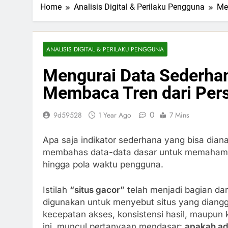
Home
Analisis Digital & Perilaku Pengguna
Me
ANALISIS DIGITAL & PERILAKU PENGGUNA
Mengurai Data Sederhan
Membaca Tren dari Persp
0
9d59528
1 Year Ago
7 Mins
Apa saja indikator sederhana yang bisa dianali
membahas data-data dasar untuk memahami per
hingga pola waktu pengguna.
Istilah
“situs gacor”
telah menjadi bagian dari
digunakan untuk menyebut situs yang diang
kecepatan akses, konsistensi hasil, maupun k
ini, muncul pertanyaan mendasar:
apakah ada