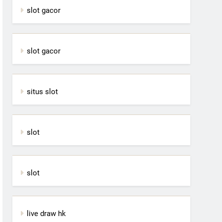
slot gacor
slot gacor
situs slot
slot
slot
live draw hk