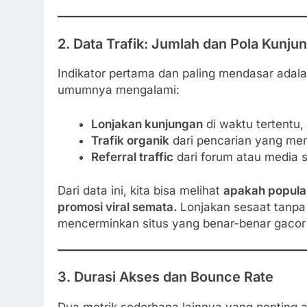
2. Data Trafik: Jumlah dan Pola Kunju
Indikator pertama dan paling mendasar adal
umumnya mengalami:
Lonjakan kunjungan
di waktu tertentu
Trafik organik
dari pencarian yang men
Referral traffic
dari forum atau media s
Dari data ini, kita bisa melihat
apakah popular
promosi viral semata.
Lonjakan sesaat tanpa 
mencerminkan situs yang benar-benar gacor 
3. Durasi Akses dan Bounce Rate