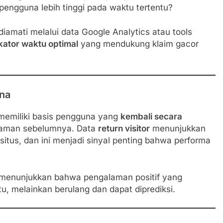
 pengguna lebih tinggi pada waktu tertentu?
 diamati melalui data Google Analytics atau tools
ikator waktu optimal
yang mendukung klaim gacor
una
memiliki basis pengguna yang
kembali secara
laman sebelumnya. Data
return visitor
menunjukkan
situs, dan ini menjadi sinyal penting bahwa performa
gi menunjukkan bahwa pengalaman positif yang
, melainkan berulang dan dapat diprediksi.