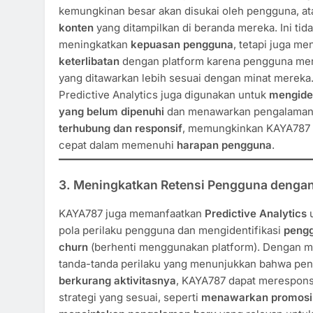
kemungkinan besar akan disukai oleh pengguna, a
konten
yang ditampilkan di beranda mereka. Ini tid
meningkatkan
kepuasan pengguna
, tetapi juga m
keterlibatan
dengan platform karena pengguna me
yang ditawarkan lebih sesuai dengan minat mereka
Predictive Analytics juga digunakan untuk
mengiden
yang belum dipenuhi
dan menawarkan pengalaman 
terhubung dan responsif
, memungkinkan KAYA787 u
cepat dalam memenuhi
harapan pengguna
.
3. Meningkatkan Retensi Pengguna dengan 
KAYA787 juga memanfaatkan
Predictive Analytics
u
pola perilaku pengguna dan mengidentifikasi
pengg
churn
(berhenti menggunakan platform). Dengan me
tanda-tanda perilaku yang menunjukkan bahwa pe
berkurang aktivitasnya
, KAYA787 dapat merespons
strategi yang sesuai, seperti
menawarkan promosi