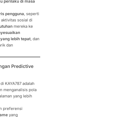
u perilaku di masa
oris pengguna
, seperti
aktivitas sosial di
butuhan
mereka ke
yesuaikan
yang lebih tepat
, dan
rik dan
ngan Predictive
di KAYA787 adalah
n menganalisis pola
alaman yang lebih
n preferensi
game
yang