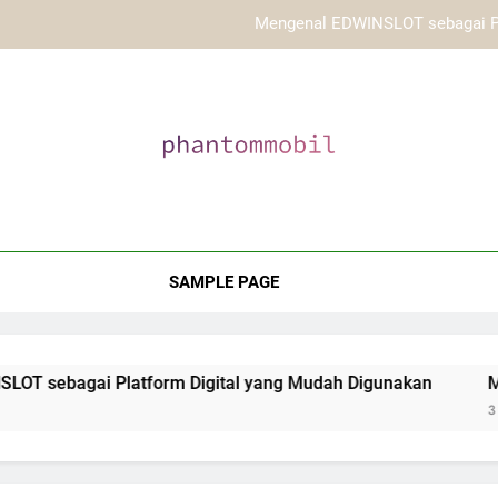
Mengenal EDWINSLOT sebagai Pl
Mengenal Cara Kerja
Mengenal KAYA787 sebagai P
Panduan LEBAH4D Login 
ntom Mobil
Mengenal EDWINSLOT sebagai Pl
n Kendaraan Anda Dengan Aksesori Berkualitas Dari Phantom M
Mengenal Cara Kerja
SAMPLE PAGE
Mengenal KAYA787 sebagai P
 Platform Digital yang Mudah Digunakan
Mengenal Car
3 Weeks Ago