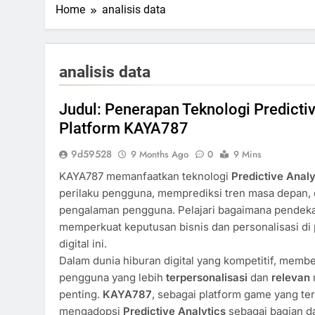
Home
analisis data
analisis data
Judul: Penerapan Teknologi Predictiv
Platform KAYA787
9d59528
9 Months Ago
0
9 Mins
KAYA787 memanfaatkan teknologi
Predictive Analy
perilaku pengguna, memprediksi tren masa depan,
pengalaman pengguna. Pelajari bagaimana pendekat
memperkuat keputusan bisnis dan personalisasi di 
digital ini.
Dalam dunia hiburan digital yang kompetitif, mem
pengguna yang lebih
terpersonalisasi
dan
relevan
penting.
KAYA787
, sebagai platform game yang te
mengadopsi
Predictive Analytics
sebagai bagian da