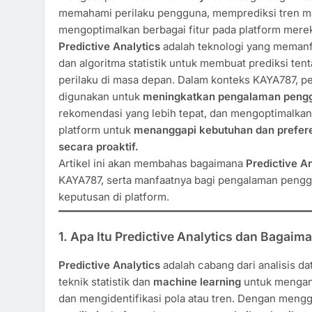
memahami perilaku pengguna, memprediksi tren m
mengoptimalkan berbagai fitur pada platform mere
Predictive Analytics
adalah teknologi yang meman
dan algoritma statistik untuk membuat prediksi tent
perilaku di masa depan. Dalam konteks KAYA787, pe
digunakan untuk
meningkatkan pengalaman peng
rekomendasi yang lebih tepat, dan mengoptimalka
platform untuk
menanggapi kebutuhan dan prefer
secara proaktif.
Artikel ini akan membahas bagaimana
Predictive An
KAYA787, serta manfaatnya bagi pengalaman peng
keputusan di platform.
1. Apa Itu Predictive Analytics dan Bagaim
Predictive Analytics
adalah cabang dari analisis 
teknik statistik dan
machine learning
untuk mengana
dan mengidentifikasi pola atau tren. Dengan men