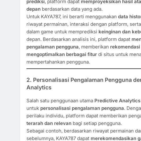
prediksi
, platform dapat
memproyeksikan hasil ata
depan
berdasarkan data yang ada.
Untuk KAYA787, ini berarti menggunakan
data hist
riwayat permainan, interaksi dengan platform, serta 
dalam game untuk memprediksi
keinginan dan ke
depan. Berdasarkan analisis ini, platform dapat
men
pengalaman pengguna
, memberikan
rekomendasi 
mengoptimalkan berbagai fitur
di situs untuk mena
mempertahankan pengguna.
2. Personalisasi Pengalaman Pengguna de
Analytics
Salah satu penggunaan utama
Predictive Analytics
untuk
personalisasi pengalaman pengguna
. Denga
perilaku individu, platform dapat memberikan peng
terarah dan relevan
bagi setiap pengguna.
Sebagai contoh, berdasarkan riwayat permainan da
sebelumnya, KAYA787 dapat
merekomendasikan 