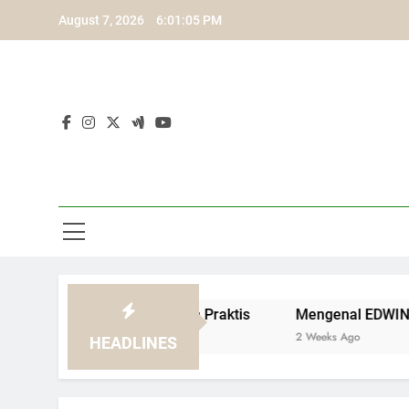
Skip
August 7, 2026
6:01:06 PM
to
content
Pha
Tingkatka
 Akun yang Lebih Praktis
Mengenal EDWINSLOT sebagai
2 Weeks Ago
HEADLINES