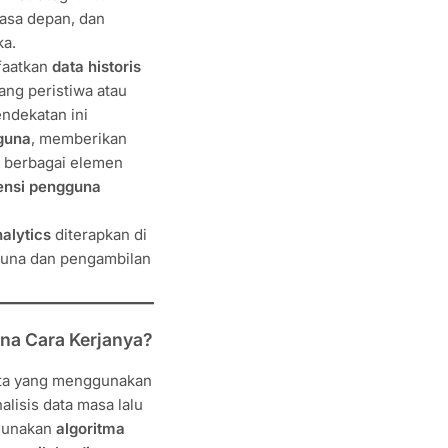
asa depan, dan
ka.
faatkan
data historis
ang peristiwa atau
ndekatan ini
guna
, memberikan
n berbagai elemen
ensi pengguna
alytics
diterapkan di
guna dan pengambilan
ana Cara Kerjanya?
data yang menggunakan
lisis data masa lalu
ggunakan
algoritma