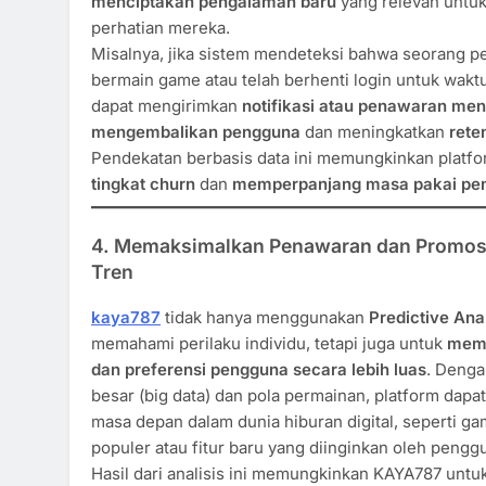
menciptakan pengalaman baru
yang relevan untuk
perhatian mereka.
Misalnya, jika sistem mendeteksi bahwa seorang p
bermain game atau telah berhenti login untuk wak
dapat mengirimkan
notifikasi atau penawaran men
mengembalikan pengguna
dan meningkatkan
rete
Pendekatan berbasis data ini memungkinkan platf
tingkat churn
dan
memperpanjang masa pakai pe
4. Memaksimalkan Penawaran dan Promosi
Tren
kaya787
tidak hanya menggunakan
Predictive Ana
memahami perilaku individu, tetapi juga untuk
mema
dan preferensi pengguna secara lebih luas
. Denga
besar (big data) dan pola permainan, platform dapa
masa depan dalam dunia hiburan digital, seperti g
populer atau fitur baru yang diinginkan oleh pengg
Hasil dari analisis ini memungkinkan KAYA787 untu