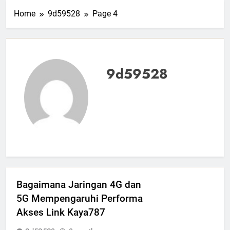
Home
9d59528
Page 4
9d59528
Bagaimana Jaringan 4G dan
5G Mempengaruhi Performa
Akses Link Kaya787