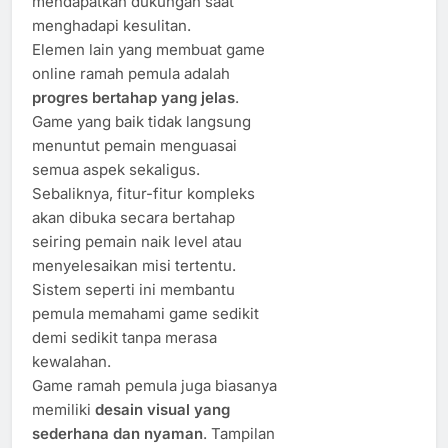
mendapatkan dukungan saat
menghadapi kesulitan.
Elemen lain yang membuat game
online ramah pemula adalah
progres bertahap yang jelas
.
Game yang baik tidak langsung
menuntut pemain menguasai
semua aspek sekaligus.
Sebaliknya, fitur-fitur kompleks
akan dibuka secara bertahap
seiring pemain naik level atau
menyelesaikan misi tertentu.
Sistem seperti ini membantu
pemula memahami game sedikit
demi sedikit tanpa merasa
kewalahan.
Game ramah pemula juga biasanya
memiliki
desain visual yang
sederhana dan nyaman
. Tampilan