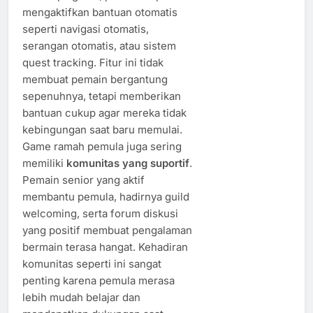
mengaktifkan bantuan otomatis
seperti navigasi otomatis,
serangan otomatis, atau sistem
quest tracking. Fitur ini tidak
membuat pemain bergantung
sepenuhnya, tetapi memberikan
bantuan cukup agar mereka tidak
kebingungan saat baru memulai.
Game ramah pemula juga sering
memiliki
komunitas yang suportif
.
Pemain senior yang aktif
membantu pemula, hadirnya guild
welcoming, serta forum diskusi
yang positif membuat pengalaman
bermain terasa hangat. Kehadiran
komunitas seperti ini sangat
penting karena pemula merasa
lebih mudah belajar dan