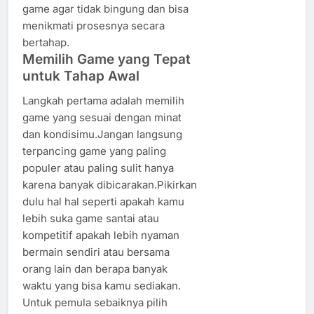
game agar tidak bingung dan bisa
menikmati prosesnya secara
bertahap.
Memilih Game yang Tepat
untuk Tahap Awal
Langkah pertama adalah memilih
game yang sesuai dengan minat
dan kondisimu.Jangan langsung
terpancing game yang paling
populer atau paling sulit hanya
karena banyak dibicarakan.Pikirkan
dulu hal hal seperti apakah kamu
lebih suka game santai atau
kompetitif apakah lebih nyaman
bermain sendiri atau bersama
orang lain dan berapa banyak
waktu yang bisa kamu sediakan.
Untuk pemula sebaiknya pilih