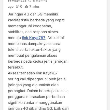
9d59528
8 months
ago
0
7 mins
Jaringan 4G dan 5G memiliki
karakteristik berbeda yang dapat
memengaruhi kecepatan,
stabilitas, dan respons akses
menuju
link Kaya787
. Artikel ini
membahas dampaknya secara
teknis serta faktor-faktor yang
membuat pengalaman akses
berbeda pada kedua jenis jaringan
tersebut.
Akses terhadap link Kaya787
sering kali dipengaruhi oleh jenis
jaringan yang digunakan oleh
perangkat. Dalam beberapa kasus,
pengguna merasakan perbedaan
signifikan antara menggunakan
jaringan 4G dibanding 5G, baik dari