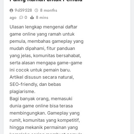
9d59528
8 months
ago
0
8 mins
Ulasan lengkap mengenai daftar
game online yang ramah untuk
pemula, membahas gameplay yang
mudah dipahami, fitur panduan
yang jelas, komunitas bersahabat,
serta alasan mengapa game-game
ini cocok untuk pemain baru.
Artikel disusun secara natural,
SEO-friendly, dan bebas
plagiarisme.
Bagi banyak orang, memasuki
dunia game online bisa terasa
membingungkan. Gameplay yang
rumit, komunitas yang kompetitif,
hingga mekanik permainan yang