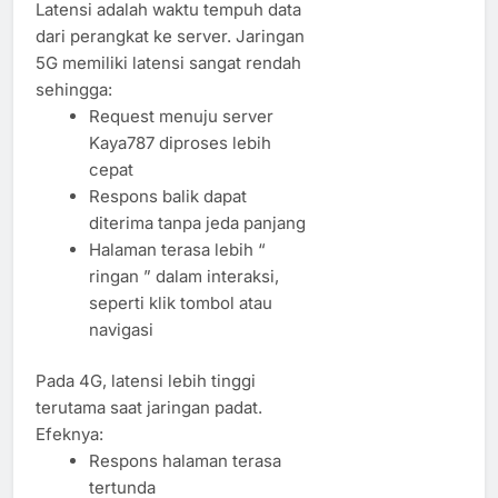
Latensi adalah waktu tempuh data
dari perangkat ke server. Jaringan
5G memiliki latensi sangat rendah
sehingga:
Request menuju server
Kaya787 diproses lebih
cepat
Respons balik dapat
diterima tanpa jeda panjang
Halaman terasa lebih “
ringan ” dalam interaksi,
seperti klik tombol atau
navigasi
Pada 4G, latensi lebih tinggi
terutama saat jaringan padat.
Efeknya:
Respons halaman terasa
tertunda