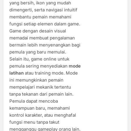
yang bersih, ikon yang mudah
dimengerti, serta navigasi intuitif
membantu pemain memahami
fungsi setiap elemen dalam game.
Game dengan desain visual
memadai membuat pengalaman
bermain lebih menyenangkan bagi
pemula yang baru memulai.
Selain itu, game online untuk
pemula sering menyediakan
mode
latihan
atau training mode. Mode
ini memungkinkan pemain
mempelajari mekanik tertentu
tanpa tekanan dari pemain lain.
Pemula dapat mencoba
kemampuan baru, memahami
kontrol karakter, atau menghafal
fungsi menu tanpa takut
mengganggu gameplay orang lain.