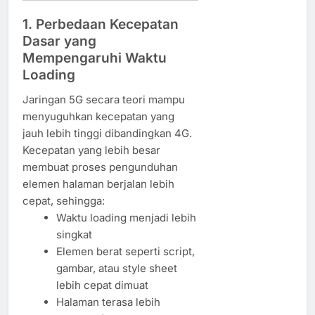
1. Perbedaan Kecepatan
Dasar yang
Mempengaruhi Waktu
Loading
Jaringan 5G secara teori mampu
menyuguhkan kecepatan yang
jauh lebih tinggi dibandingkan 4G.
Kecepatan yang lebih besar
membuat proses pengunduhan
elemen halaman berjalan lebih
cepat, sehingga:
Waktu loading menjadi lebih
singkat
Elemen berat seperti script,
gambar, atau style sheet
lebih cepat dimuat
Halaman terasa lebih