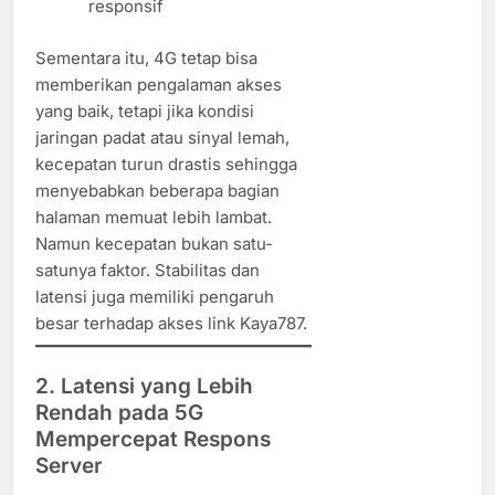
responsif
Sementara itu, 4G tetap bisa
memberikan pengalaman akses
yang baik, tetapi jika kondisi
jaringan padat atau sinyal lemah,
kecepatan turun drastis sehingga
menyebabkan beberapa bagian
halaman memuat lebih lambat.
Namun kecepatan bukan satu-
satunya faktor. Stabilitas dan
latensi juga memiliki pengaruh
besar terhadap akses link Kaya787.
2. Latensi yang Lebih
Rendah pada 5G
Mempercepat Respons
Server