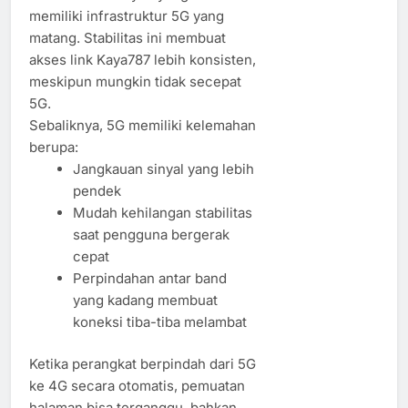
memiliki infrastruktur 5G yang
matang. Stabilitas ini membuat
akses link Kaya787 lebih konsisten,
meskipun mungkin tidak secepat
5G.
Sebaliknya, 5G memiliki kelemahan
berupa:
Jangkauan sinyal yang lebih
pendek
Mudah kehilangan stabilitas
saat pengguna bergerak
cepat
Perpindahan antar band
yang kadang membuat
koneksi tiba-tiba melambat
Ketika perangkat berpindah dari 5G
ke 4G secara otomatis, pemuatan
halaman bisa terganggu, bahkan