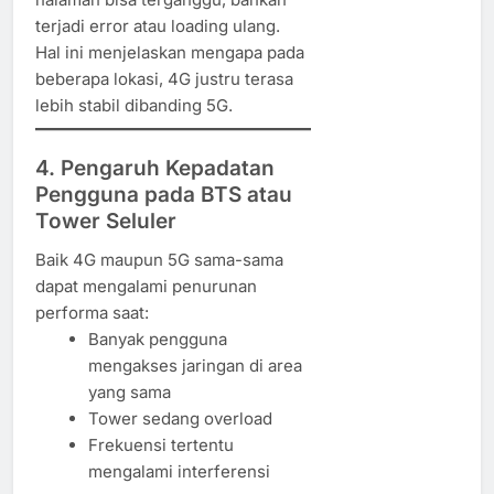
terjadi error atau loading ulang.
Hal ini menjelaskan mengapa pada
beberapa lokasi, 4G justru terasa
lebih stabil dibanding 5G.
4. Pengaruh Kepadatan
Pengguna pada BTS atau
Tower Seluler
Baik 4G maupun 5G sama-sama
dapat mengalami penurunan
performa saat:
Banyak pengguna
mengakses jaringan di area
yang sama
Tower sedang overload
Frekuensi tertentu
mengalami interferensi