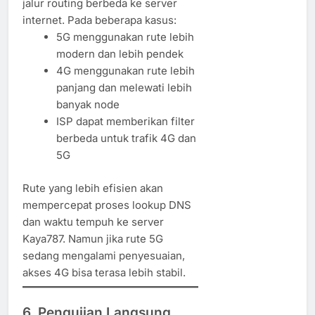
jalur routing berbeda ke server
internet. Pada beberapa kasus:
5G menggunakan rute lebih
modern dan lebih pendek
4G menggunakan rute lebih
panjang dan melewati lebih
banyak node
ISP dapat memberikan filter
berbeda untuk trafik 4G dan
5G
Rute yang lebih efisien akan
mempercepat proses lookup DNS
dan waktu tempuh ke server
Kaya787. Namun jika rute 5G
sedang mengalami penyesuaian,
akses 4G bisa terasa lebih stabil.
6. Pengujian Langsung