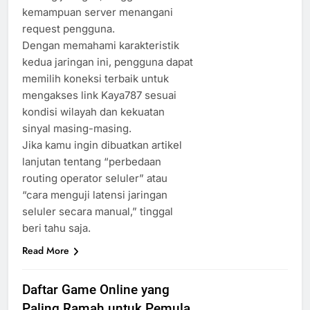
kemampuan server menangani
request pengguna.
Dengan memahami karakteristik
kedua jaringan ini, pengguna dapat
memilih koneksi terbaik untuk
mengakses link Kaya787 sesuai
kondisi wilayah dan kekuatan
sinyal masing-masing.
Jika kamu ingin dibuatkan artikel
lanjutan tentang “perbedaan
routing operator seluler” atau
“cara menguji latensi jaringan
seluler secara manual,” tinggal
beri tahu saja.
Read More
Daftar Game Online yang
Paling Ramah untuk Pemula