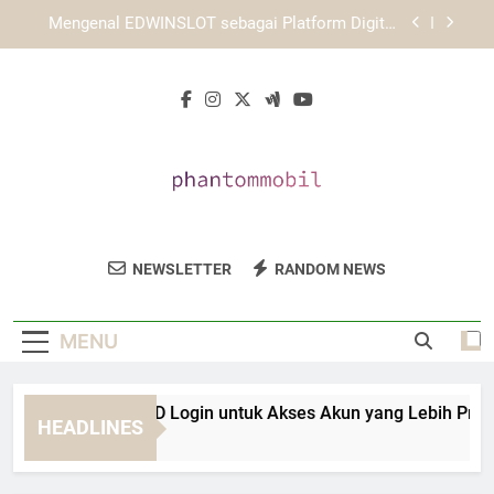
Skip
Mengenal Cara Kerja Sistem Akses pada Platform
to
KAYA787
content
Mengenal KAYA787 sebagai Platform Digital yang
Mudah Digunakan
Panduan LEBAH4D Login untuk Akses Akun yang
Lebih Praktis
Mengenal EDWINSLOT sebagai Platform Digital
yang Mudah Digunakan
Mengenal Cara Kerja Sistem Akses pada Platform
KAYA787
Phantom Mobil
Tingkatkan Kendaraan Anda Dengan
Mengenal KAYA787 sebagai Platform Digital yang
NEWSLETTER
RANDOM NEWS
Mudah Digunakan
Aksesori Berkualitas Dari Phantom Mobil.
Produk Otomotif Yang Aman Dan
MENU
Terpercaya.
nduan LEBAH4D Login untuk Akses Akun yang Lebih Praktis
HEADLINES
Week Ago