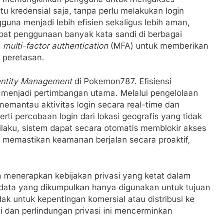
tu kredensial saja, tanpa perlu melakukan login
una menjadi lebih efisien sekaligus lebih aman,
ibat penggunaan banyak kata sandi di berbagai
g
multi-factor authentication
(MFA) untuk memberikan
 peretasan.
entity Management
di Pokemon787. Efisiensi
menjadi pertimbangan utama. Melalui pengelolaan
emantau aktivitas login secara real-time dan
ti percobaan login dari lokasi geografis yang tidak
rilaku, sistem dapat secara otomatis memblokir akses
ni memastikan keamanan berjalan secara proaktif,
 menerapkan kebijakan privasi yang ketat dalam
p data yang dikumpulkan hanya digunakan untuk tujuan
dak untuk kepentingan komersial atau distribusi ke
i dan perlindungan privasi ini mencerminkan