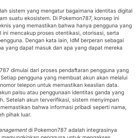
ah sistem yang mengatur bagaimana identitas digital
lam suatu ekosistem. Di Pokemon787, konsep ini
 teknis yang memastikan bahwa hanya pengguna yang
ni mencakup proses otentikasi, otorisasi, serta
pengguna. Dengan kata lain, IdM berperan sebagai
apa yang dapat masuk dan apa yang dapat mereka
87 dimulai dari proses pendaftaran pengguna yang
. Setiap pengguna yang membuat akun akan melalui
au nomor telepon untuk memastikan keaslian data.
kun palsu atau penggunaan identitas ganda yang
ah. Setelah akun terverifikasi, sistem menyimpan
, memastikan bahwa informasi pribadi seperti nama,
h pihak luar.
Management
di Pokemon787 adalah integrasinya
ini memungkinkan pengguna untuk mengakses