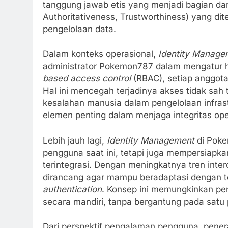
tanggung jawab etis yang menjadi bagian dari
Authoritativeness, Trustworthiness) yang d
pengelolaan data.
Dalam konteks operasional,
Identity Manage
administrator Pokemon787 dalam mengatur h
based access control
(RBAC), setiap anggota
Hal ini mencegah terjadinya akses tidak sah 
kesalahan manusia dalam pengelolaan infrastru
elemen penting dalam menjaga integritas ope
Lebih jauh lagi,
Identity Management
di Poke
pengguna saat ini, tetapi juga mempersiapka
terintegrasi. Dengan meningkatnya tren inte
dirancang agar mampu beradaptasi dengan te
authentication
. Konsep ini memungkinkan pen
secara mandiri, tanpa bergantung pada satu 
Dari perspektif pengalaman pengguna, pene