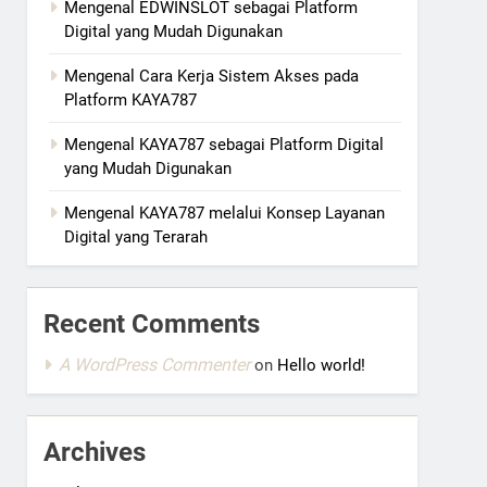
Mengenal EDWINSLOT sebagai Platform
Digital yang Mudah Digunakan
Mengenal Cara Kerja Sistem Akses pada
Platform KAYA787
Mengenal KAYA787 sebagai Platform Digital
yang Mudah Digunakan
Mengenal KAYA787 melalui Konsep Layanan
Digital yang Terarah
Recent Comments
A WordPress Commenter
on
Hello world!
Archives