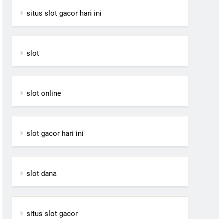
situs slot gacor hari ini
slot
slot online
slot gacor hari ini
slot dana
situs slot gacor