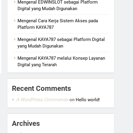
Mengenal EDWINSLOT sebagai Platform
Digital yang Mudah Digunakan
Mengenal Cara Kerja Sistem Akses pada
Platform KAYA787
Mengenal KAYA787 sebagai Platform Digital
yang Mudah Digunakan
Mengenal KAYA787 melalui Konsep Layanan
Digital yang Terarah
Recent Comments
A WordPress Commenter
on
Hello world!
Archives