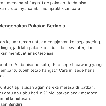
akan memahami fungsi tiap pakaian. Anda bisa
kan urutannya sambil mempraktikkan cara
engenakan Pakaian Berlapis
an keluar rumah untuk mengajarkan konsep layering.
ingin, jadi kita pakai kaos dulu, lalu sweater, dan
i akan membuat anak terbiasa.
ontoh. Anda bisa berkata, “Kita seperti bawang yang
 membantu tubuh tetap hangat.” Cara ini sederhana
ak.
 untuk tiap lapisan agar mereka merasa dilibatkan.
u atau abu-abu hari ini?” Melibatkan anak memberi
ambil keputusan.
san Sendiri