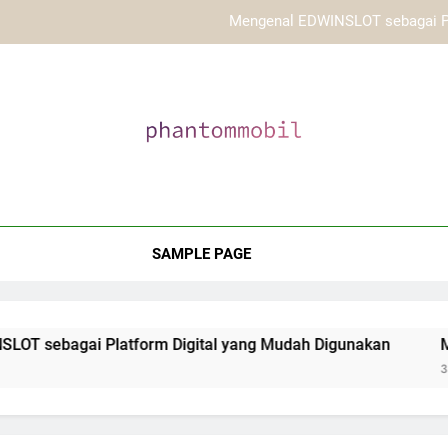
Mengenal EDWINSLOT sebagai Pl
Mengenal Cara Kerja
Mengenal KAYA787 sebagai P
Panduan LEBAH4D Login 
ntom Mobil
Mengenal EDWINSLOT sebagai Pl
n Kendaraan Anda Dengan Aksesori Berkualitas Dari Phantom M
Mengenal Cara Kerja
SAMPLE PAGE
Mengenal KAYA787 sebagai P
 Platform Digital yang Mudah Digunakan
Mengenal Car
3 Weeks Ago