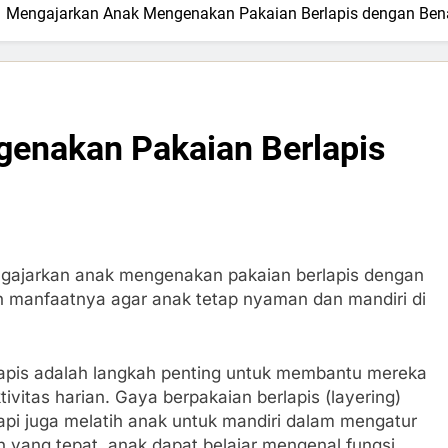
Mengajarkan Anak Mengenakan Pakaian Berlapis dengan Ben
enakan Pakaian Berlapis
gajarkan anak mengenakan pakaian berlapis dengan
an manfaatnya agar anak tetap nyaman dan mandiri di
apis adalah langkah penting untuk membantu mereka
vitas harian. Gaya berpakaian berlapis (layering)
pi juga melatih anak untuk mandiri dalam mengatur
 yang tepat, anak dapat belajar mengenal fungsi