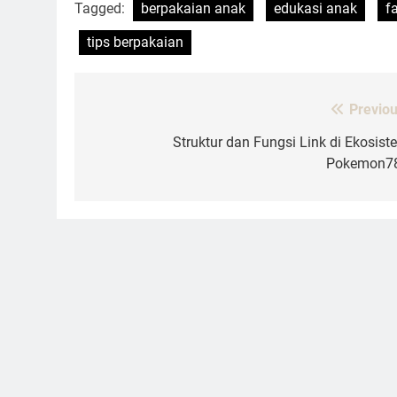
Tagged:
berpakaian anak
edukasi anak
f
tips berpakaian
Previou
Post
navigation
Struktur dan Fungsi Link di Ekosist
Pokemon7