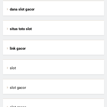
dana slot gacor
situs toto slot
link gacor
slot
slot gacor