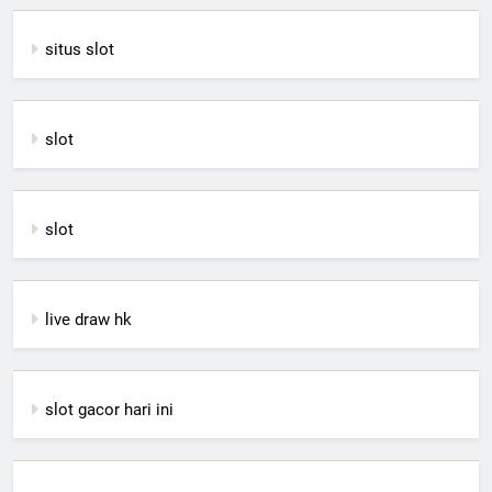
situs slot
slot
slot
live draw hk
slot gacor hari ini