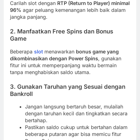
Carilah slot dengan
RTP (Return to Player) minimal
96%
agar peluang kemenangan lebih baik dalam
jangka panjang.
2. Manfaatkan Free Spins dan Bonus
Game
Beberapa
slot
menawarkan
bonus game yang
dikombinasikan dengan Power Spins
, gunakan
fitur ini untuk memperpanjang waktu bermain
tanpa menghabiskan saldo utama.
3. Gunakan Taruhan yang Sesuai dengan
Bankroll
Jangan langsung bertaruh besar, mulailah
dengan taruhan kecil dan tingkatkan secara
bertahap.
Pastikan saldo cukup untuk bertahan dalam
beberapa putaran agar bisa memicu fitur