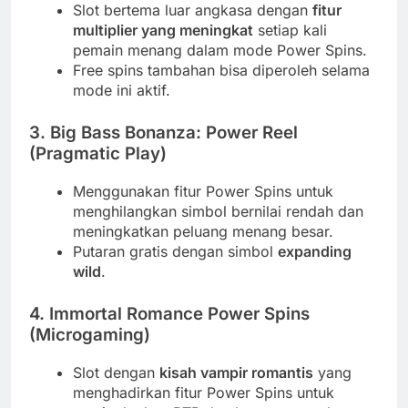
Slot bertema luar angkasa dengan
fitur
multiplier yang meningkat
setiap kali
pemain menang dalam mode Power Spins.
Free spins tambahan bisa diperoleh selama
mode ini aktif.
3. Big Bass Bonanza: Power Reel
(Pragmatic Play)
Menggunakan fitur Power Spins untuk
menghilangkan simbol bernilai rendah dan
meningkatkan peluang menang besar.
Putaran gratis dengan simbol
expanding
wild
.
4. Immortal Romance Power Spins
(Microgaming)
Slot dengan
kisah vampir romantis
yang
menghadirkan fitur Power Spins untuk