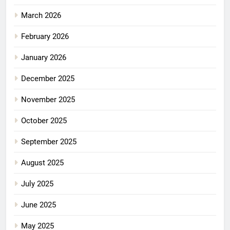
March 2026
February 2026
January 2026
December 2025
November 2025
October 2025
September 2025
August 2025
July 2025
June 2025
May 2025