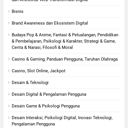
Bisnis
Brand Awareness dan Ekosistem Digital
Budaya Pop & Anime, Fantasi & Petualangan, Pendidikan
& Pembelajaran, Psikologi & Karakter, Strategi & Game,
Cerita & Narasi, Filosofi & Moral
Casino & Gaming, Panduan Pengguna, Taruhan Olahraga
Casino, Slot Online, Jackpot
Desain & Teknologi
Desain Digital & Pengalaman Pengguna
Desain Game & Psikologi Pengguna
Desain Interaksi, Psikologi Digital, Inovasi Teknologi,
Pengalaman Pengguna