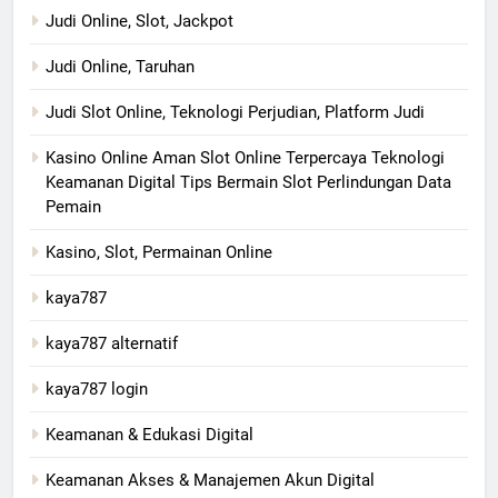
Judi Online, Slot, Jackpot
Judi Online, Taruhan
Judi Slot Online, Teknologi Perjudian, Platform Judi
Kasino Online Aman Slot Online Terpercaya Teknologi
Keamanan Digital Tips Bermain Slot Perlindungan Data
Pemain
Kasino, Slot, Permainan Online
kaya787
kaya787 alternatif
kaya787 login
Keamanan & Edukasi Digital
Keamanan Akses & Manajemen Akun Digital