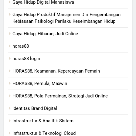
Gaya Hidup Digital Mahasiswa
Gaya Hidup Produktif Manajemen Diri Pengembangan
Kebiasaan Psikologi Perilaku Keseimbangan Hidup
Gaya Hidup, Hiburan, Judi Online
horas88
horas88 login
HORAS88, Keamanan, Kepercayaan Pemain
HORAS88, Pemula, Maxwin
HORAS88, Pola Permainan, Strategi Judi Online
Identitas Brand Digital
Infrastruktur & Analitik Sistem
Infrastruktur & Teknologi Cloud