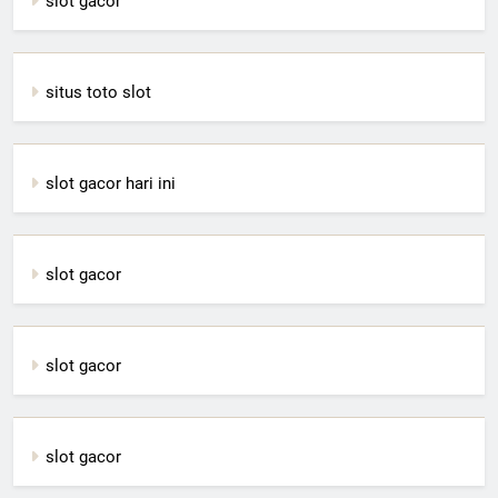
slot gacor
situs toto slot
slot gacor hari ini
slot gacor
slot gacor
slot gacor