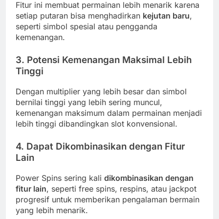
Fitur ini membuat permainan lebih menarik karena
setiap putaran bisa menghadirkan
kejutan baru
,
seperti simbol spesial atau pengganda
kemenangan.
3. Potensi Kemenangan Maksimal Lebih
Tinggi
Dengan multiplier yang lebih besar dan simbol
bernilai tinggi yang lebih sering muncul,
kemenangan maksimum dalam permainan menjadi
lebih tinggi dibandingkan slot konvensional.
4. Dapat Dikombinasikan dengan Fitur
Lain
Power Spins sering kali
dikombinasikan dengan
fitur lain
, seperti free spins, respins, atau jackpot
progresif untuk memberikan pengalaman bermain
yang lebih menarik.