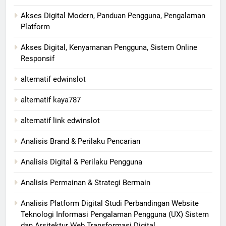
Akses Digital Modern, Panduan Pengguna, Pengalaman
Platform
Akses Digital, Kenyamanan Pengguna, Sistem Online
Responsif
alternatif edwinslot
alternatif kaya787
alternatif link edwinslot
Analisis Brand & Perilaku Pencarian
Analisis Digital & Perilaku Pengguna
Analisis Permainan & Strategi Bermain
Analisis Platform Digital Studi Perbandingan Website
Teknologi Informasi Pengalaman Pengguna (UX) Sistem
dan Arsitektur Web Transformasi Digital