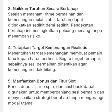
3. Naikkan Taruhan Secara Bertahap
Setelah memahami ritme permainan dan
kemenangan mulai stabil, taruhan dapat
ditingkatkan sedikit demi sedikit. Pendekatan
bertahap ini meningkatkan peluang menang tanpa
menambah risiko.
4. Tetapkan Target Kemenangan Realistis
Menentukan target kemenangan membuat pemain
tahu kapan harus berhenti. Begitu target tercapai,
sebaiknya sesi permainan dihentikan agar
kemenangan tidak hilang.
5. Manfaatkan Bonus dan Fitur Slot
Bonus deposit, free spin, dan cashback dapat
digunakan untuk memperpanjang sesi bermain dan
menyesuaikan strategi bertahap tanpa mengurangi
modal utama.