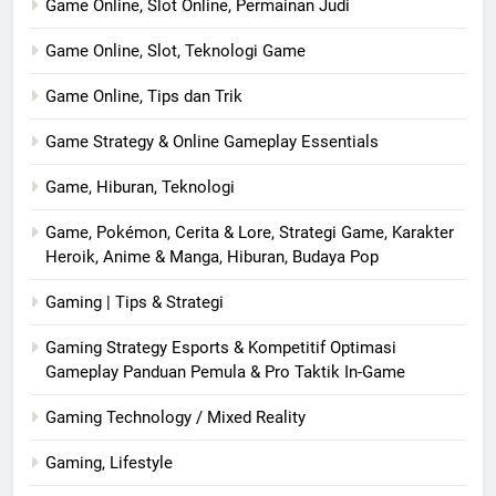
Game Online, Slot Online, Permainan Judi
Game Online, Slot, Teknologi Game
Game Online, Tips dan Trik
Game Strategy & Online Gameplay Essentials
Game, Hiburan, Teknologi
Game, Pokémon, Cerita & Lore, Strategi Game, Karakter
Heroik, Anime & Manga, Hiburan, Budaya Pop
Gaming | Tips & Strategi
Gaming Strategy Esports & Kompetitif Optimasi
Gameplay Panduan Pemula & Pro Taktik In-Game
Gaming Technology / Mixed Reality
Gaming, Lifestyle