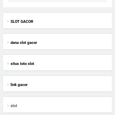
SLOT GACOR
dana slot gacor
situs toto slot
link gacor
slot