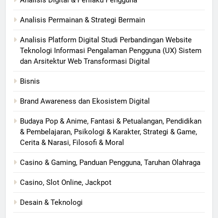
Analisis Permainan & Strategi Bermain
Analisis Platform Digital Studi Perbandingan Website
Teknologi Informasi Pengalaman Pengguna (UX) Sistem
dan Arsitektur Web Transformasi Digital
Bisnis
Brand Awareness dan Ekosistem Digital
Budaya Pop & Anime, Fantasi & Petualangan, Pendidikan
& Pembelajaran, Psikologi & Karakter, Strategi & Game,
Cerita & Narasi, Filosofi & Moral
Casino & Gaming, Panduan Pengguna, Taruhan Olahraga
Casino, Slot Online, Jackpot
Desain & Teknologi