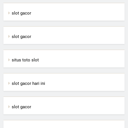
slot gacor
slot gacor
situs toto slot
slot gacor hari ini
slot gacor