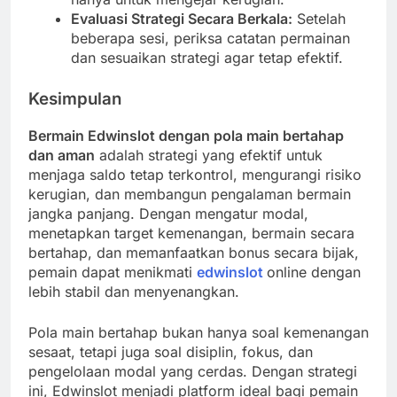
Evaluasi Strategi Secara Berkala:
Setelah
beberapa sesi, periksa catatan permainan
dan sesuaikan strategi agar tetap efektif.
Kesimpulan
Bermain Edwinslot dengan pola main bertahap
dan aman
adalah strategi yang efektif untuk
menjaga saldo tetap terkontrol, mengurangi risiko
kerugian, dan membangun pengalaman bermain
jangka panjang. Dengan mengatur modal,
menetapkan target kemenangan, bermain secara
bertahap, dan memanfaatkan bonus secara bijak,
pemain dapat menikmati
edwinslot
online dengan
lebih stabil dan menyenangkan.
Pola main bertahap bukan hanya soal kemenangan
sesaat, tetapi juga soal disiplin, fokus, dan
pengelolaan modal yang cerdas. Dengan strategi
ini, Edwinslot menjadi platform ideal bagi pemain