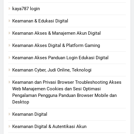
kaya787 login
Keamanan & Edukasi Digital
Keamanan Akses & Manajemen Akun Digital
Keamanan Akses Digital & Platform Gaming
Keamanan Akses Panduan Login Edukasi Digital
Keamanan Cyber, Judi Online, Teknologi
Keamanan dan Privasi Browser Troubleshooting Akses
Web Manajemen Cookies dan Sesi Optimasi
Pengalaman Pengguna Panduan Browser Mobile dan
Desktop
Keamanan Digital
Keamanan Digital & Autentikasi Akun