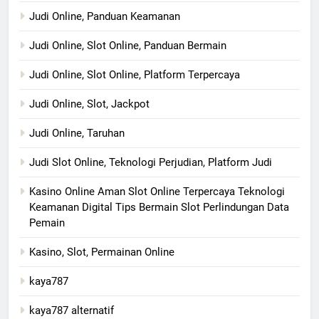
Judi Online, Panduan Keamanan
Judi Online, Slot Online, Panduan Bermain
Judi Online, Slot Online, Platform Terpercaya
Judi Online, Slot, Jackpot
Judi Online, Taruhan
Judi Slot Online, Teknologi Perjudian, Platform Judi
Kasino Online Aman Slot Online Terpercaya Teknologi
Keamanan Digital Tips Bermain Slot Perlindungan Data
Pemain
Kasino, Slot, Permainan Online
kaya787
kaya787 alternatif