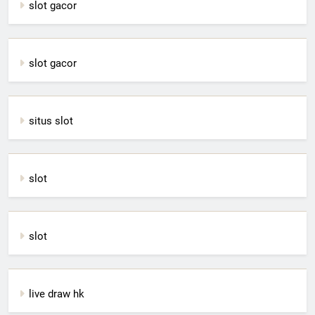
slot gacor
slot gacor
situs slot
slot
slot
live draw hk