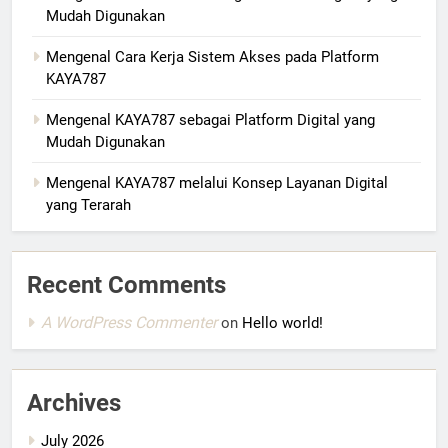
Mudah Digunakan
Mengenal Cara Kerja Sistem Akses pada Platform
KAYA787
Mengenal KAYA787 sebagai Platform Digital yang
Mudah Digunakan
Mengenal KAYA787 melalui Konsep Layanan Digital
yang Terarah
Recent Comments
A WordPress Commenter
on
Hello world!
Archives
July 2026