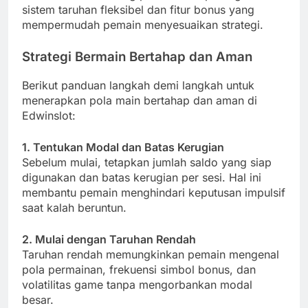
sistem taruhan fleksibel dan fitur bonus yang
mempermudah pemain menyesuaikan strategi.
Strategi Bermain Bertahap dan Aman
Berikut panduan langkah demi langkah untuk
menerapkan pola main bertahap dan aman di
Edwinslot:
1. Tentukan Modal dan Batas Kerugian
Sebelum mulai, tetapkan jumlah saldo yang siap
digunakan dan batas kerugian per sesi. Hal ini
membantu pemain menghindari keputusan impulsif
saat kalah beruntun.
2. Mulai dengan Taruhan Rendah
Taruhan rendah memungkinkan pemain mengenal
pola permainan, frekuensi simbol bonus, dan
volatilitas game tanpa mengorbankan modal
besar.