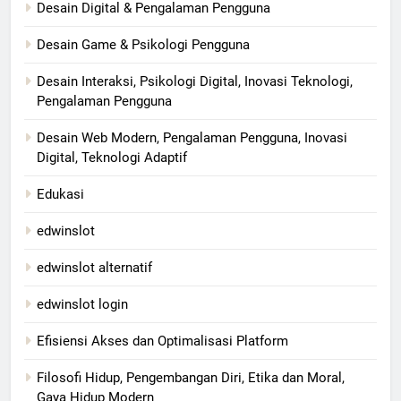
Desain Digital & Pengalaman Pengguna
Desain Game & Psikologi Pengguna
Desain Interaksi, Psikologi Digital, Inovasi Teknologi,
Pengalaman Pengguna
Desain Web Modern, Pengalaman Pengguna, Inovasi
Digital, Teknologi Adaptif
Edukasi
edwinslot
edwinslot alternatif
edwinslot login
Efisiensi Akses dan Optimalisasi Platform
Filosofi Hidup, Pengembangan Diri, Etika dan Moral,
Gaya Hidup Modern