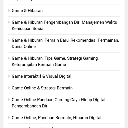
Game & Hiburan
Game & Hiburan Pengembangan Diri Manajemen Waktu
Kehidupan Sosial
Game & Hiburan, Pemain Baru, Rekomendasi Permainan,
Dunia Online
Game & Hiburan, Tips Game, Strategi Gaming,
Keterampilan Bermain Game
Game Interaktif & Visual Digital
Game Online & Strategi Bermain
Game Online Panduan Gaming Gaya Hidup Digital
Pengembangan Diri
Game Online, Panduan Bermain, Hiburan Digital