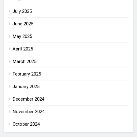
July 2025
June 2025
May 2025
April 2025
March 2025
February 2025
January 2025
December 2024
November 2024
October 2024