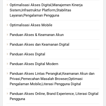
Optimalisasi Akses Digital,Manajemen Kinerja
Sistem,Infrastruktur Platform,Stabilitas
Layanan,Pengalaman Pengguna
Optimalisasi Akses Mobile
Panduan Akses & Keamanan Akun
Panduan Akses dan Keamanan Digital
Panduan Akses Digital
Panduan Akses Digital Modern
Panduan Akses Lintas Perangkat,Keamanan Akun dan
Privasi,Pemecahan Masalah Browser,Optimasi
Pengalaman Mobile,Literasi Pengguna Digital
Panduan Akses Online, Brand Experience, Literasi Digital
Pengguna