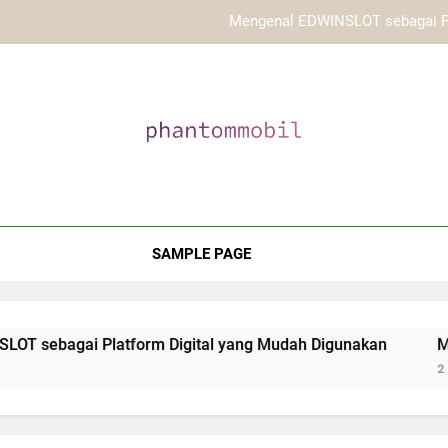
Mengenal EDWINSLOT sebagai Pl
Mengenal Cara Kerja
Mengenal KAYA787 sebagai P
Panduan LEBAH4D Login 
ntom Mobil
Mengenal EDWINSLOT sebagai Pl
n Kendaraan Anda Dengan Aksesori Berkualitas Dari Phantom M
Mengenal Cara Kerja
SAMPLE PAGE
Mengenal KAYA787 sebagai P
 Platform Digital yang Mudah Digunakan
Mengenal Car
2 Weeks Ago