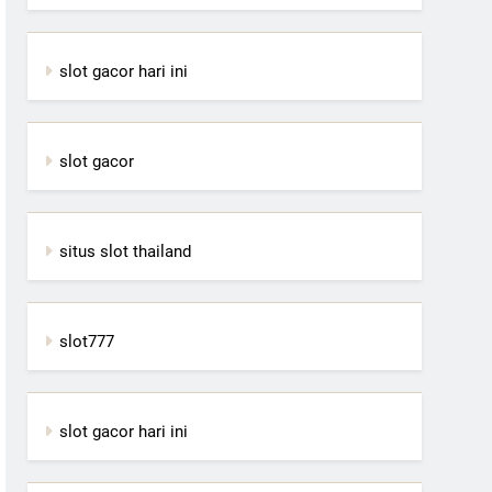
slot gacor hari ini
slot gacor
situs slot thailand
slot777
slot gacor hari ini