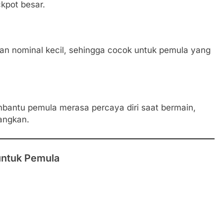
kpot besar.
an nominal kecil, sehingga cocok untuk pemula yang
bantu pemula merasa percaya diri saat bermain,
angkan.
 untuk Pemula