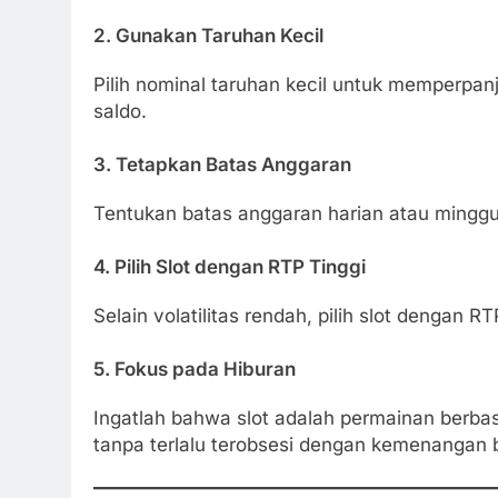
2. Gunakan Taruhan Kecil
Pilih nominal taruhan kecil untuk memperpan
saldo.
3. Tetapkan Batas Anggaran
Tentukan batas anggaran harian atau mingg
4. Pilih Slot dengan RTP Tinggi
Selain volatilitas rendah, pilih slot dengan 
5. Fokus pada Hiburan
Ingatlah bahwa slot adalah permainan berba
tanpa terlalu terobsesi dengan kemenangan 