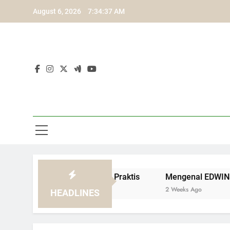
Skip
August 6, 2026
7:34:38 AM
to
content
Pha
Tingkatka
 Akun yang Lebih Praktis
Mengenal EDWINSLOT sebagai
2 Weeks Ago
HEADLINES