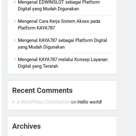
Mengenal EDWINSLOT sebagai Platform
Digital yang Mudah Digunakan
Mengenal Cara Kerja Sistem Akses pada
Platform KAYA787
Mengenal KAYA787 sebagai Platform Digital
yang Mudah Digunakan
Mengenal KAYA787 melalui Konsep Layanan
Digital yang Terarah
Recent Comments
A WordPress Commenter
on
Hello world!
Archives