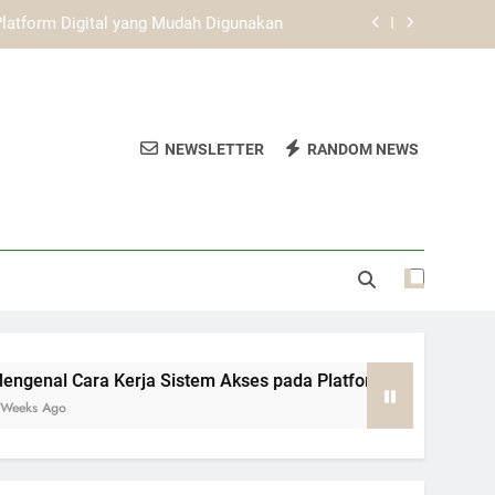
atform Digital yang Mudah Digunakan
 Sistem Akses pada Platform KAYA787
latform Digital yang Mudah Digunakan
NEWSLETTER
RANDOM NEWS
untuk Akses Akun yang Lebih Praktis
atform Digital yang Mudah Digunakan
obil. Produk Otomotif Yang Aman Dan Terpercaya.
 Sistem Akses pada Platform KAYA787
latform Digital yang Mudah Digunakan
a Kerja Sistem Akses pada Platform KAYA787
Mengenal
2 Weeks Ag