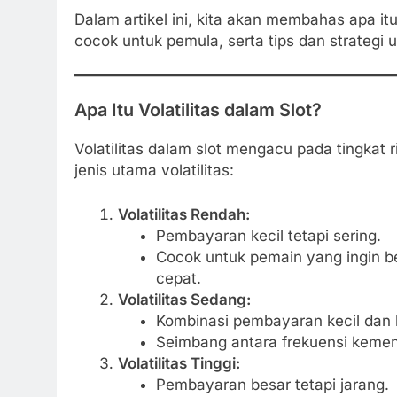
Dalam artikel ini, kita akan membahas apa itu
cocok untuk pemula, serta tips dan strateg
Apa Itu Volatilitas dalam Slot?
Volatilitas dalam slot mengacu pada tingkat 
jenis utama volatilitas:
Volatilitas Rendah:
Pembayaran kecil tetapi sering.
Cocok untuk pemain yang ingin be
cepat.
Volatilitas Sedang:
Kombinasi pembayaran kecil dan 
Seimbang antara frekuensi kemen
Volatilitas Tinggi:
Pembayaran besar tetapi jarang.