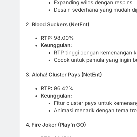
Expanding wilds dengan respins.
Desain sederhana yang mudah di
2. Blood Suckers (NetEnt)
RTP:
98.00%
Keunggulan:
RTP tinggi dengan kemenangan kec
Cocok untuk pemula yang ingin 
3. Aloha! Cluster Pays (NetEnt)
RTP:
96.42%
Keunggulan:
Fitur cluster pays untuk kemenan
Animasi menarik dengan tema tro
4. Fire Joker (Play’n GO)