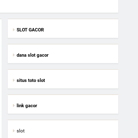
SLOT GACOR
dana slot gacor
situs toto slot
link gacor
slot