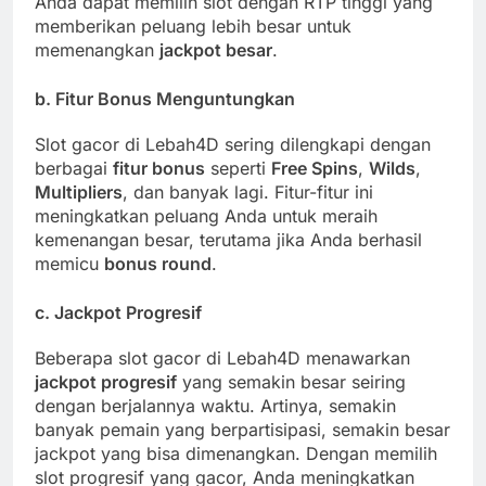
Anda dapat memilih slot dengan RTP tinggi yang
memberikan peluang lebih besar untuk
memenangkan
jackpot besar
.
b.
Fitur Bonus Menguntungkan
Slot gacor di Lebah4D sering dilengkapi dengan
berbagai
fitur bonus
seperti
Free Spins
,
Wilds
,
Multipliers
, dan banyak lagi. Fitur-fitur ini
meningkatkan peluang Anda untuk meraih
kemenangan besar, terutama jika Anda berhasil
memicu
bonus round
.
c.
Jackpot Progresif
Beberapa slot gacor di Lebah4D menawarkan
jackpot progresif
yang semakin besar seiring
dengan berjalannya waktu. Artinya, semakin
banyak pemain yang berpartisipasi, semakin besar
jackpot yang bisa dimenangkan. Dengan memilih
slot progresif yang gacor, Anda meningkatkan