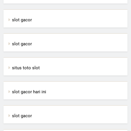
slot gacor
slot gacor
situs toto slot
slot gacor hari ini
slot gacor