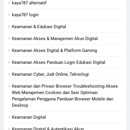
kaya787 alternatif
kaya787 login
Keamanan & Edukasi Digital
Keamanan Akses & Manajemen Akun Digital
Keamanan Akses Digital & Platform Gaming
Keamanan Akses Panduan Login Edukasi Digital
Keamanan Cyber, Judi Online, Teknologi
Keamanan dan Privasi Browser Troubleshooting Akses
Web Manajemen Cookies dan Sesi Optimasi
Pengalaman Pengguna Panduan Browser Mobile dan
Desktop
Keamanan Digital
Keamanan Digital & Autentikasi Akun