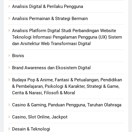
Analisis Digital & Perilaku Pengguna
Analisis Permainan & Strategi Bermain
Analisis Platform Digital Studi Perbandingan Website
Teknologi Informasi Pengalaman Pengguna (UX) Sistem
dan Arsitektur Web Transformasi Digital
Bisnis
Brand Awareness dan Ekosistem Digital
Budaya Pop & Anime, Fantasi & Petualangan, Pendidikan
& Pembelajaran, Psikologi & Karakter, Strategi & Game,
Cerita & Narasi, Filosofi & Moral
Casino & Gaming, Panduan Pengguna, Taruhan Olahraga
Casino, Slot Online, Jackpot
Desain & Teknologi