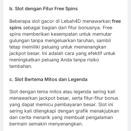
b.
Slot dengan Fitur Free Spins
Beberapa slot gacor di Lebah4D menawarkan
free
spins
sebagai bagian dari fitur bonusnya. Free
spins memberikan kesempatan untuk memutar
gulungan tanpa mengeluarkan taruhan, sambil
tetap memiliki peluang untuk memenangkan
jackpot besar. Ini adalah cara yang efektif untuk
meningkatkan peluang Anda tanpa risiko
tambahan.
c.
Slot Bertema Mitos dan Legenda
Slot dengan tema mitos atau legenda sering kali
menawarkan jackpot besar, serta fitur-fitur bonus
yang dapat memicu pembayaran besar. Slot ini
sering kali dilengkapi dengan grafik menakjubkan
dan cerita menarik yang membuat pengalaman
bermain semakin menyenangkan.