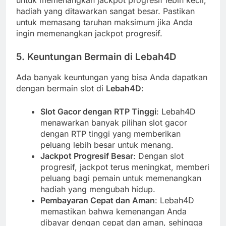
hadiah yang ditawarkan sangat besar. Pastikan
untuk memasang taruhan maksimum jika Anda
ingin memenangkan jackpot progresif.
5.
Keuntungan Bermain di Lebah4D
Ada banyak keuntungan yang bisa Anda dapatkan
dengan bermain slot di
Lebah4D
:
Slot Gacor dengan RTP Tinggi
: Lebah4D
menawarkan banyak pilihan slot gacor
dengan RTP tinggi yang memberikan
peluang lebih besar untuk menang.
Jackpot Progresif Besar
: Dengan slot
progresif, jackpot terus meningkat, memberi
peluang bagi pemain untuk memenangkan
hadiah yang mengubah hidup.
Pembayaran Cepat dan Aman
: Lebah4D
memastikan bahwa kemenangan Anda
dibayar dengan cepat dan aman, sehingga