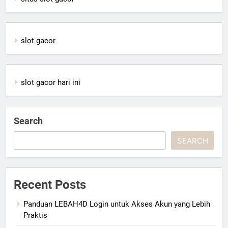
slot gacor
slot gacor hari ini
Search
SEARCH
Recent Posts
Panduan LEBAH4D Login untuk Akses Akun yang Lebih
Praktis