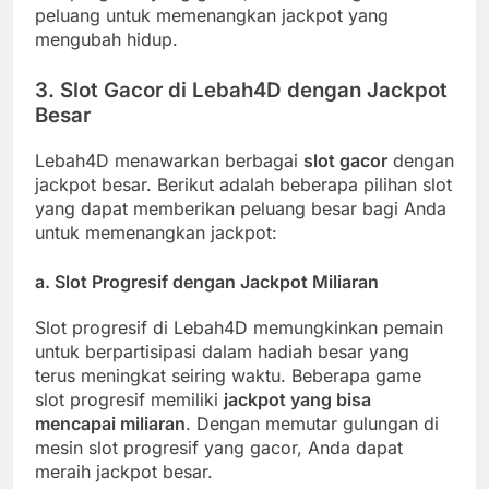
peluang untuk memenangkan jackpot yang
mengubah hidup.
3.
Slot Gacor di Lebah4D dengan Jackpot
Besar
Lebah4D menawarkan berbagai
slot gacor
dengan
jackpot besar. Berikut adalah beberapa pilihan slot
yang dapat memberikan peluang besar bagi Anda
untuk memenangkan jackpot:
a.
Slot Progresif dengan Jackpot Miliaran
Slot progresif di Lebah4D memungkinkan pemain
untuk berpartisipasi dalam hadiah besar yang
terus meningkat seiring waktu. Beberapa game
slot progresif memiliki
jackpot yang bisa
mencapai miliaran
. Dengan memutar gulungan di
mesin slot progresif yang gacor, Anda dapat
meraih jackpot besar.