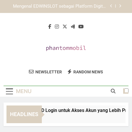
Skip
Mengenal Cara Kerja Sistem Akses pada Platform
to
KAYA787
content
Mengenal KAYA787 sebagai Platform Digital yang
Mudah Digunakan
Panduan LEBAH4D Login untuk Akses Akun yang
Lebih Praktis
Mengenal EDWINSLOT sebagai Platform Digital
yang Mudah Digunakan
Mengenal Cara Kerja Sistem Akses pada Platform
KAYA787
Phantom Mobil
Tingkatkan Kendaraan Anda Dengan
Mengenal KAYA787 sebagai Platform Digital yang
NEWSLETTER
RANDOM NEWS
Mudah Digunakan
Aksesori Berkualitas Dari Phantom Mobil.
Produk Otomotif Yang Aman Dan
MENU
Terpercaya.
nduan LEBAH4D Login untuk Akses Akun yang Lebih Praktis
HEADLINES
Weeks Ago