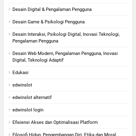
Desain Digital & Pengalaman Pengguna
Desain Game & Psikologi Pengguna
Desain Interaksi, Psikologi Digital, Inovasi Teknologi,
Pengalaman Pengguna
Desain Web Modern, Pengalaman Pengguna, Inovasi
Digital, Teknologi Adaptif
Edukasi
edwinslot
edwinslot alternatif
edwinslot login
Efisiensi Akses dan Optimalisasi Platform
Filosofi Hidup, Pengembangan Diri, Etika dan Moral,