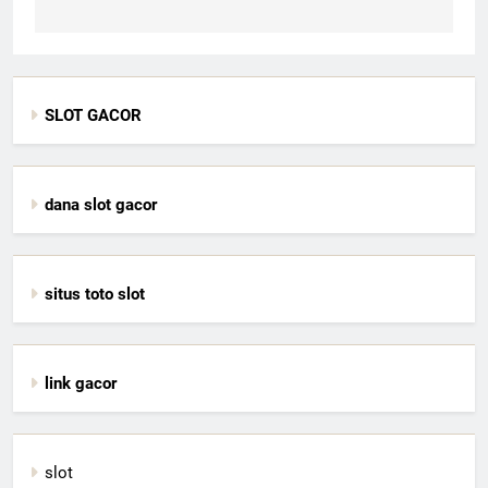
SLOT GACOR
dana slot gacor
situs toto slot
link gacor
slot