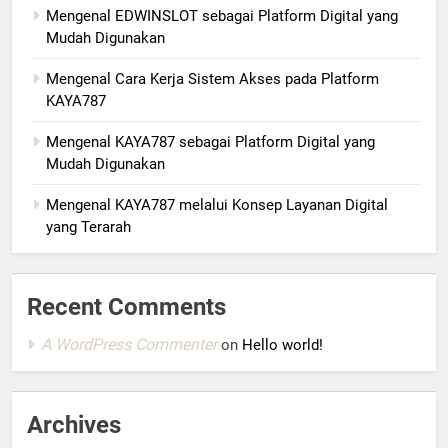
Mengenal EDWINSLOT sebagai Platform Digital yang
Mudah Digunakan
Mengenal Cara Kerja Sistem Akses pada Platform
KAYA787
Mengenal KAYA787 sebagai Platform Digital yang
Mudah Digunakan
Mengenal KAYA787 melalui Konsep Layanan Digital
yang Terarah
Recent Comments
A WordPress Commenter
on
Hello world!
Archives