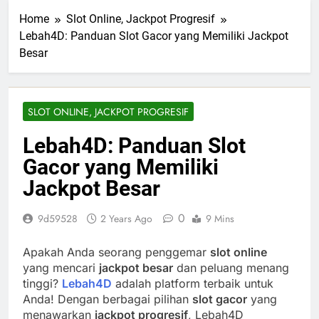
Home
Slot Online, Jackpot Progresif
Lebah4D: Panduan Slot Gacor yang Memiliki Jackpot
Besar
SLOT ONLINE, JACKPOT PROGRESIF
Lebah4D: Panduan Slot
Gacor yang Memiliki
Jackpot Besar
0
9d59528
2 Years Ago
9 Mins
Apakah Anda seorang penggemar
slot online
yang mencari
jackpot besar
dan peluang menang
tinggi?
Lebah4D
adalah platform terbaik untuk
Anda! Dengan berbagai pilihan
slot gacor
yang
menawarkan
jackpot progresif
, Lebah4D