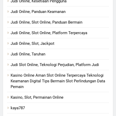
Judi Online, Kesetiaan Pengguna
Judi Online, Panduan Keamanan
Judi Online, Slot Online, Panduan Bermain
Judi Online, Slot Online, Platform Terpercaya
Judi Online, Slot, Jackpot
Judi Online, Taruhan
Judi Slot Online, Teknologi Perjudian, Platform Judi
Kasino Online Aman Slot Online Terpercaya Teknologi
Keamanan Digital Tips Bermain Slot Perlindungan Data
Pemain
Kasino, Slot, Permainan Online
kaya787