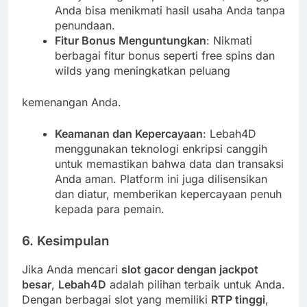
Anda bisa menikmati hasil usaha Anda tanpa
penundaan.
Fitur Bonus Menguntungkan
: Nikmati
berbagai fitur bonus seperti free spins dan
wilds yang meningkatkan peluang
kemenangan Anda.
Keamanan dan Kepercayaan
: Lebah4D
menggunakan teknologi enkripsi canggih
untuk memastikan bahwa data dan transaksi
Anda aman. Platform ini juga dilisensikan
dan diatur, memberikan kepercayaan penuh
kepada para pemain.
6.
Kesimpulan
Jika Anda mencari
slot gacor dengan jackpot
besar
,
Lebah4D
adalah pilihan terbaik untuk Anda.
Dengan berbagai slot yang memiliki
RTP tinggi
,