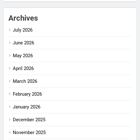
Archives
July 2026
June 2026
May 2026
April 2026
March 2026
February 2026
January 2026
December 2025
November 2025