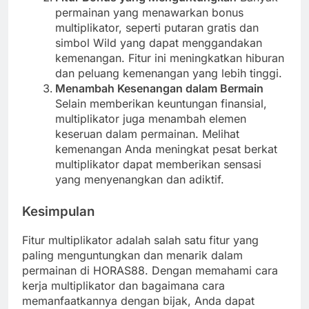
permainan yang menawarkan bonus
multiplikator, seperti putaran gratis dan
simbol Wild yang dapat menggandakan
kemenangan. Fitur ini meningkatkan hiburan
dan peluang kemenangan yang lebih tinggi.
Menambah Kesenangan dalam Bermain
Selain memberikan keuntungan finansial,
multiplikator juga menambah elemen
keseruan dalam permainan. Melihat
kemenangan Anda meningkat pesat berkat
multiplikator dapat memberikan sensasi
yang menyenangkan dan adiktif.
Kesimpulan
Fitur multiplikator adalah salah satu fitur yang
paling menguntungkan dan menarik dalam
permainan di HORAS88. Dengan memahami cara
kerja multiplikator dan bagaimana cara
memanfaatkannya dengan bijak, Anda dapat