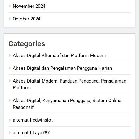
November 2024
October 2024
Categories
Akses Digital Alternatif dan Platform Modern
Akses Digital dan Pengalaman Pengguna Harian
Akses Digital Modern, Panduan Pengguna, Pengalaman
Platform
Akses Digital, Kenyamanan Pengguna, Sistem Online
Responsif
alternatif edwinslot
alternatif kaya787