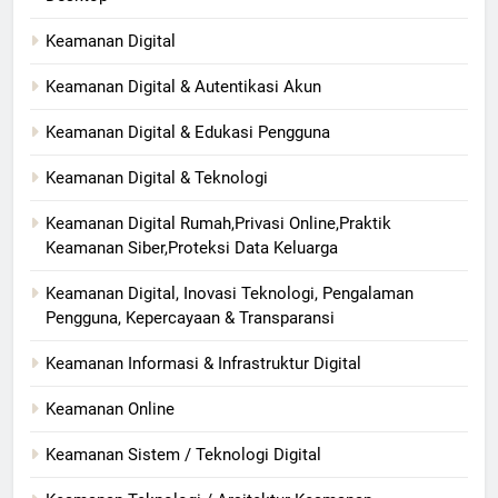
Keamanan Digital
Keamanan Digital & Autentikasi Akun
Keamanan Digital & Edukasi Pengguna
Keamanan Digital & Teknologi
Keamanan Digital Rumah,Privasi Online,Praktik
Keamanan Siber,Proteksi Data Keluarga
Keamanan Digital, Inovasi Teknologi, Pengalaman
Pengguna, Kepercayaan & Transparansi
Keamanan Informasi & Infrastruktur Digital
Keamanan Online
Keamanan Sistem / Teknologi Digital