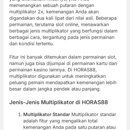
memenangkan sebuah putaran dengan
multiplikator 2x, kemenangan Anda akan
digandakan dua kali lipat dari nilai asli. Beberapa
permainan, terutama slot online, menawarkan
berbagai jenis multiplikator yang berfungsi dalam
berbagai cara, tergantung pada jenis permainan
dan kondisi tertentu.
Fitur ini banyak ditemukan dalam permainan slot,
namun juga bisa dijumpai di permainan kartu dan
permainan kasino lainnya. Di HORAS88,
multiplikator digunakan untuk meningkatkan
peluang pemain mendapatkan kemenangan lebih
besar dalam jangka pendek atau panjang.
Jenis-Jenis Multiplikator di HORAS88
Multiplikator Standar
Multiplikator standar
adalah fitur yang mengalikan total
kemenangan Anda pada satu putaran atau