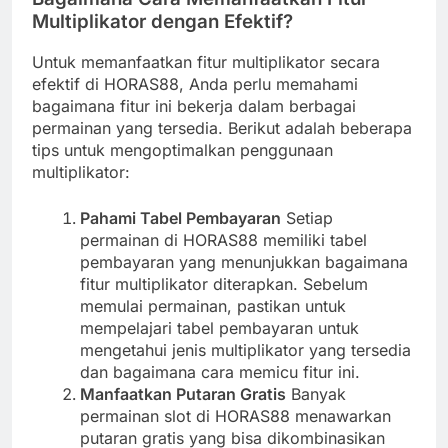
Multiplikator dengan Efektif?
Untuk memanfaatkan fitur multiplikator secara
efektif di HORAS88, Anda perlu memahami
bagaimana fitur ini bekerja dalam berbagai
permainan yang tersedia. Berikut adalah beberapa
tips untuk mengoptimalkan penggunaan
multiplikator:
Pahami Tabel Pembayaran
Setiap
permainan di HORAS88 memiliki tabel
pembayaran yang menunjukkan bagaimana
fitur multiplikator diterapkan. Sebelum
memulai permainan, pastikan untuk
mempelajari tabel pembayaran untuk
mengetahui jenis multiplikator yang tersedia
dan bagaimana cara memicu fitur ini.
Manfaatkan Putaran Gratis
Banyak
permainan slot di HORAS88 menawarkan
putaran gratis yang bisa dikombinasikan