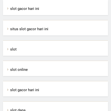
slot gacor hari ini
situs slot gacor hari ini
slot
slot online
slot gacor hari ini
slot dana