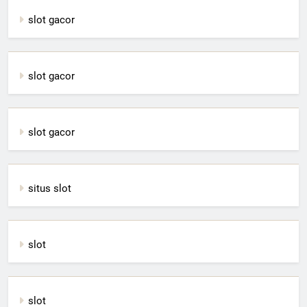
slot gacor
slot gacor
slot gacor
situs slot
slot
slot