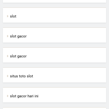
slot
slot gacor
slot gacor
situs toto slot
slot gacor hari ini