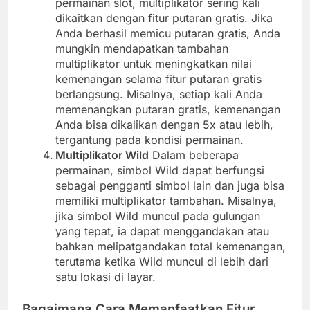
permainan slot, multiplikator sering kali
dikaitkan dengan fitur putaran gratis. Jika
Anda berhasil memicu putaran gratis, Anda
mungkin mendapatkan tambahan
multiplikator untuk meningkatkan nilai
kemenangan selama fitur putaran gratis
berlangsung. Misalnya, setiap kali Anda
memenangkan putaran gratis, kemenangan
Anda bisa dikalikan dengan 5x atau lebih,
tergantung pada kondisi permainan.
Multiplikator Wild
Dalam beberapa
permainan, simbol Wild dapat berfungsi
sebagai pengganti simbol lain dan juga bisa
memiliki multiplikator tambahan. Misalnya,
jika simbol Wild muncul pada gulungan
yang tepat, ia dapat menggandakan atau
bahkan melipatgandakan total kemenangan,
terutama ketika Wild muncul di lebih dari
satu lokasi di layar.
Bagaimana Cara Memanfaatkan Fitur