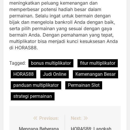
meningkatkan peluang kemenangan dan
memperbesar potensi hadiah besar dalam
permainan. Selalu ingat untuk bermain dengan
bijak dan mengelola bankroll Anda dengan baik,
serta pilih permainan yang sesuai dengan gaya
bermain Anda. Dengan pemahaman yang tepat,
multiplikator bisa menjadi kunci kesuksesan Anda
di HORAS88.
Tagged:
bonus multiplikator
fitur multiplikator
HORAS88
Judi Online
Kemenangan Besar
panduan multiplikator
Permainan Slot
strategi permainan
Previous:
Next:
Post
Mengapa Beberapa
HORAS88: Langkah