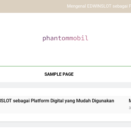
Mengenal EDWINSLOT sebagai Pl
Mengenal Cara Kerja
Mengenal KAYA787 sebagai P
Panduan LEBAH4D Login 
ntom Mobil
Mengenal EDWINSLOT sebagai Pl
n Kendaraan Anda Dengan Aksesori Berkualitas Dari Phantom M
Mengenal Cara Kerja
SAMPLE PAGE
Mengenal KAYA787 sebagai P
 Platform Digital yang Mudah Digunakan
Mengenal Car
3 Weeks Ago