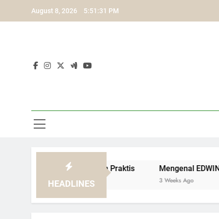
Skip
August 8, 2026
5:51:32 PM
to
content
Pha
Tingkatka
 Akun yang Lebih Praktis
Mengenal EDWINSLOT sebagai
3 Weeks Ago
HEADLINES