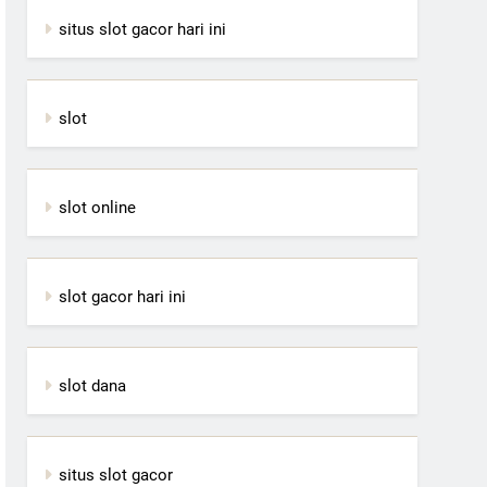
situs slot gacor hari ini
slot
slot online
slot gacor hari ini
slot dana
situs slot gacor