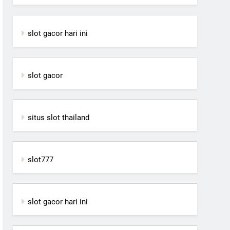
slot gacor hari ini
slot gacor
situs slot thailand
slot777
slot gacor hari ini