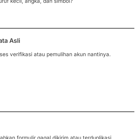
ruf kecil, angka, dan simbol?
ta Asli
ses verifikasi atau pemulihan akun nantinya.
kan formulir gagal dikirim atau terduplikasi.