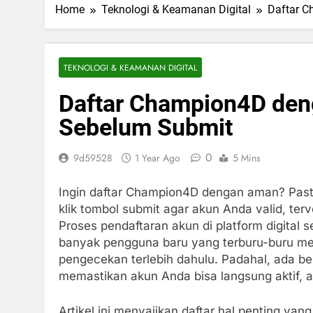
Home
Teknologi & Keamanan Digital
Daftar C
TEKNOLOGI & KEAMANAN DIGITAL
Daftar Champion4D deng
Sebelum Submit
0
9d59528
1 Year Ago
5 Mins
Ingin daftar Champion4D dengan aman? Past
klik tombol submit agar akun Anda valid, terv
Proses pendaftaran akun di platform digital s
banyak pengguna baru yang terburu-buru m
pengecekan terlebih dahulu. Padahal, ada beb
memastikan akun Anda bisa langsung aktif, am
Artikel ini menyajikan daftar hal penting y