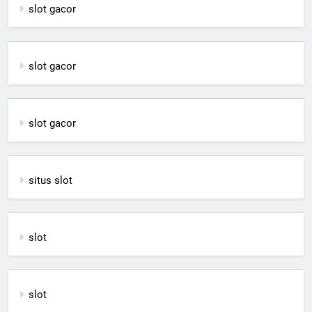
slot gacor
slot gacor
slot gacor
situs slot
slot
slot