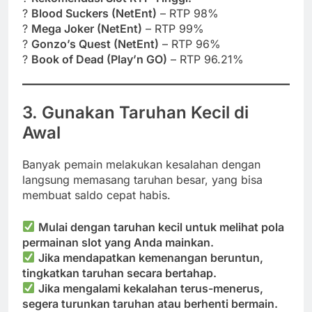
?
Blood Suckers (NetEnt)
– RTP 98%
?
Mega Joker (NetEnt)
– RTP 99%
?
Gonzo’s Quest (NetEnt)
– RTP 96%
?
Book of Dead (Play’n GO)
– RTP 96.21%
3. Gunakan Taruhan Kecil di
Awal
Banyak pemain melakukan kesalahan dengan
langsung memasang taruhan besar, yang bisa
membuat saldo cepat habis.
Mulai dengan taruhan kecil untuk melihat pola
permainan slot yang Anda mainkan.
Jika mendapatkan kemenangan beruntun,
tingkatkan taruhan secara bertahap.
Jika mengalami kekalahan terus-menerus,
segera turunkan taruhan atau berhenti bermain.