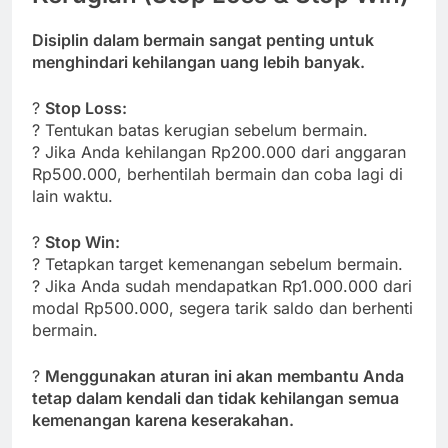
Disiplin dalam bermain sangat penting untuk
menghindari kehilangan uang lebih banyak.
?
Stop Loss:
? Tentukan batas kerugian sebelum bermain.
? Jika Anda kehilangan Rp200.000 dari anggaran
Rp500.000, berhentilah bermain dan coba lagi di
lain waktu.
?
Stop Win:
? Tetapkan target kemenangan sebelum bermain.
? Jika Anda sudah mendapatkan Rp1.000.000 dari
modal Rp500.000, segera tarik saldo dan berhenti
bermain.
?
Menggunakan aturan ini akan membantu Anda
tetap dalam kendali dan tidak kehilangan semua
kemenangan karena keserakahan.