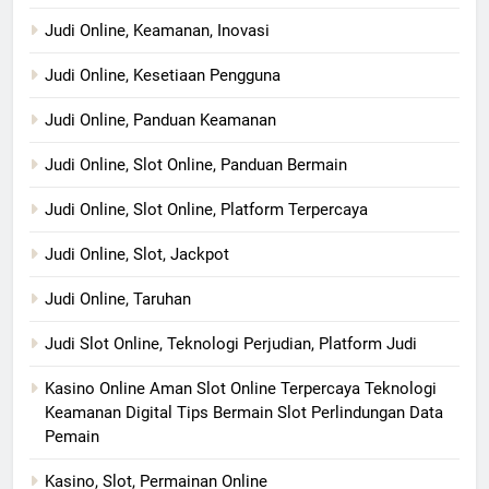
Judi Online, Keamanan, Inovasi
Judi Online, Kesetiaan Pengguna
Judi Online, Panduan Keamanan
Judi Online, Slot Online, Panduan Bermain
Judi Online, Slot Online, Platform Terpercaya
Judi Online, Slot, Jackpot
Judi Online, Taruhan
Judi Slot Online, Teknologi Perjudian, Platform Judi
Kasino Online Aman Slot Online Terpercaya Teknologi
Keamanan Digital Tips Bermain Slot Perlindungan Data
Pemain
Kasino, Slot, Permainan Online