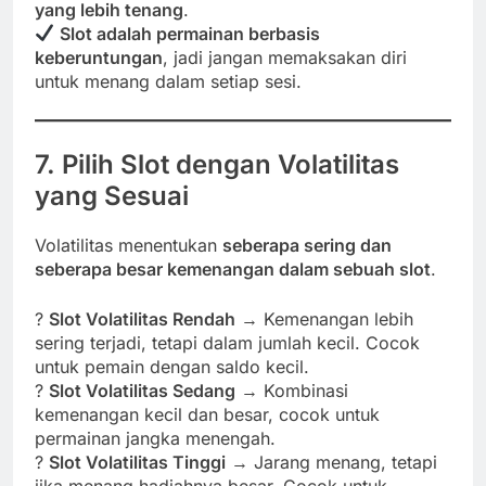
yang lebih tenang
.
Slot adalah permainan berbasis
keberuntungan
, jadi jangan memaksakan diri
untuk menang dalam setiap sesi.
7. Pilih Slot dengan Volatilitas
yang Sesuai
Volatilitas menentukan
seberapa sering dan
seberapa besar kemenangan dalam sebuah slot
.
?
Slot Volatilitas Rendah
→ Kemenangan lebih
sering terjadi, tetapi dalam jumlah kecil. Cocok
untuk pemain dengan saldo kecil.
?
Slot Volatilitas Sedang
→ Kombinasi
kemenangan kecil dan besar, cocok untuk
permainan jangka menengah.
?
Slot Volatilitas Tinggi
→ Jarang menang, tetapi
jika menang hadiahnya besar. Cocok untuk