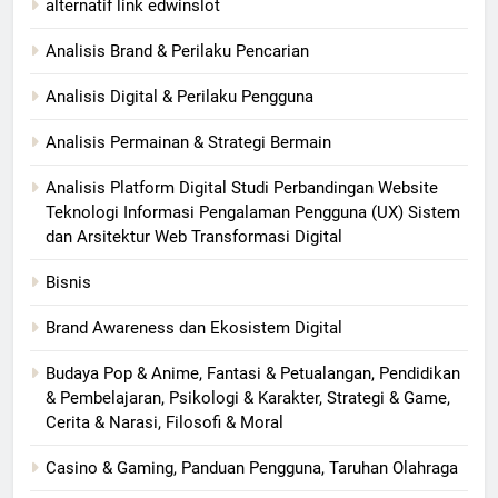
alternatif link edwinslot
Analisis Brand & Perilaku Pencarian
Analisis Digital & Perilaku Pengguna
Analisis Permainan & Strategi Bermain
Analisis Platform Digital Studi Perbandingan Website
Teknologi Informasi Pengalaman Pengguna (UX) Sistem
dan Arsitektur Web Transformasi Digital
Bisnis
Brand Awareness dan Ekosistem Digital
Budaya Pop & Anime, Fantasi & Petualangan, Pendidikan
& Pembelajaran, Psikologi & Karakter, Strategi & Game,
Cerita & Narasi, Filosofi & Moral
Casino & Gaming, Panduan Pengguna, Taruhan Olahraga