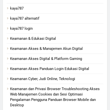
kaya787
kaya787 alternatif
kaya787 login
Keamanan & Edukasi Digital
Keamanan Akses & Manajemen Akun Digital
Keamanan Akses Digital & Platform Gaming
Keamanan Akses Panduan Login Edukasi Digital
Keamanan Cyber, Judi Online, Teknologi
Keamanan dan Privasi Browser Troubleshooting Akses
Web Manajemen Cookies dan Sesi Optimasi
Pengalaman Pengguna Panduan Browser Mobile dan
Desktop