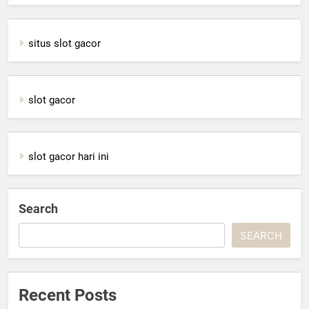
situs slot gacor
slot gacor
slot gacor hari ini
Search
SEARCH
Recent Posts