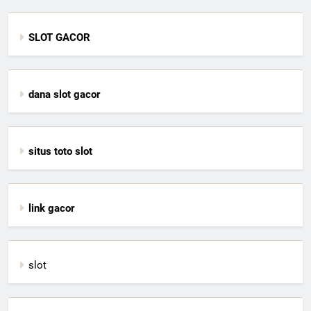
SLOT GACOR
dana slot gacor
situs toto slot
link gacor
slot