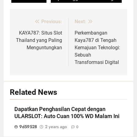
Previous:
Next:
Post
navigation
KAYA787: Situs Slot
Perkembangan
Thailand yang Paling
Kaya787 di Tengah
Menguntungkan
Kemajuan Teknologi:
Sebuah
Transformasi Digital
Related News
Dapatkan Penghasilan Cepat dengan
ULARSLOT: Auto Cuan 100% WD Malam Ini
9d59528
2 years ago
0