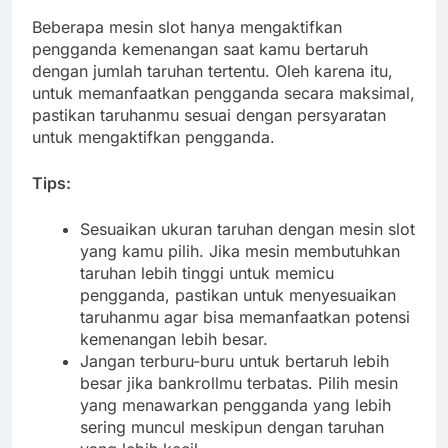
Beberapa mesin slot hanya mengaktifkan
pengganda kemenangan saat kamu bertaruh
dengan jumlah taruhan tertentu. Oleh karena itu,
untuk memanfaatkan pengganda secara maksimal,
pastikan taruhanmu sesuai dengan persyaratan
untuk mengaktifkan pengganda.
Tips:
Sesuaikan ukuran taruhan dengan mesin slot
yang kamu pilih. Jika mesin membutuhkan
taruhan lebih tinggi untuk memicu
pengganda, pastikan untuk menyesuaikan
taruhanmu agar bisa memanfaatkan potensi
kemenangan lebih besar.
Jangan terburu-buru untuk bertaruh lebih
besar jika bankrollmu terbatas. Pilih mesin
yang menawarkan pengganda yang lebih
sering muncul meskipun dengan taruhan