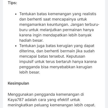
Tips:
Tentukan batas kemenangan yang realistis
dan berhenti saat mencapainya untuk
mengamankan keuntungan. Jangan terburu-
buru untuk melanjutkan permainan hanya
karena ingin mendapatkan lebih banyak
hadiah besar.
Tentukan juga batas kerugian yang dapat
diterima, dan berhenti bermain jika sudah
mencapai batas tersebut. Keputusan
impulsif untuk terus bertaruh hanya karena
pengganda bisa menyebabkan kerugian
lebih besar.
Kesimpulan
Menggunakan pengganda kemenangan di
Kaya787 adalah cara yang efektif untuk
meningkatkan peluang kemenangan lebih cepat.