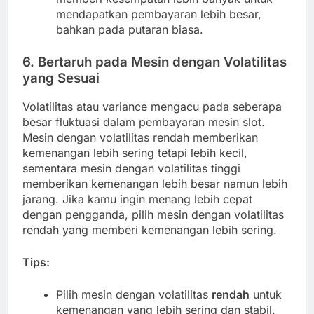
mendapatkan pembayaran lebih besar,
bahkan pada putaran biasa.
6.
Bertaruh pada Mesin dengan Volatilitas
yang Sesuai
Volatilitas atau variance mengacu pada seberapa
besar fluktuasi dalam pembayaran mesin slot.
Mesin dengan volatilitas rendah memberikan
kemenangan lebih sering tetapi lebih kecil,
sementara mesin dengan volatilitas tinggi
memberikan kemenangan lebih besar namun lebih
jarang. Jika kamu ingin menang lebih cepat
dengan pengganda, pilih mesin dengan volatilitas
rendah yang memberi kemenangan lebih sering.
Tips:
Pilih mesin dengan volatilitas
rendah
untuk
kemenangan yang lebih sering dan stabil.