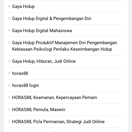
Gaya Hidup
Gaya Hidup Digital & Pengembangan Diri
Gaya Hidup Digital Mahasiswa
Gaya Hidup Produktif Manajemen Diri Pengembangan
Kebiasaan Psikologi Perilaku Keseimbangan Hidup
Gaya Hidup, Hiburan, Judi Online
horas88
horas88 login
HORAS88, Keamanan, Kepercayaan Pemain
HORAS88, Pemula, Maxwin
HORAS88, Pola Permainan, Strategi Judi Online