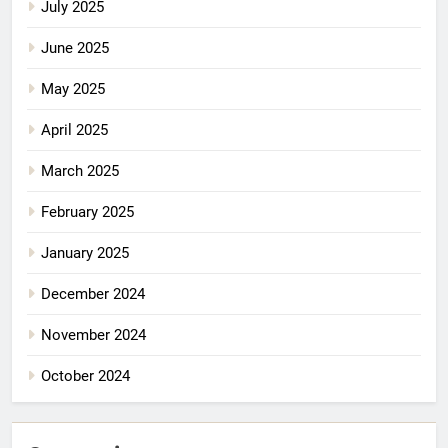
July 2025
June 2025
May 2025
April 2025
March 2025
February 2025
January 2025
December 2024
November 2024
October 2024