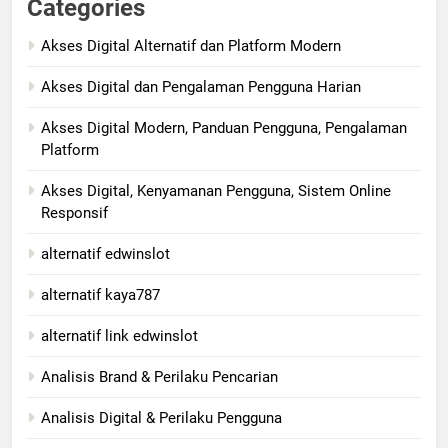
Categories
Akses Digital Alternatif dan Platform Modern
Akses Digital dan Pengalaman Pengguna Harian
Akses Digital Modern, Panduan Pengguna, Pengalaman
Platform
Akses Digital, Kenyamanan Pengguna, Sistem Online
Responsif
alternatif edwinslot
alternatif kaya787
alternatif link edwinslot
Analisis Brand & Perilaku Pencarian
Analisis Digital & Perilaku Pengguna