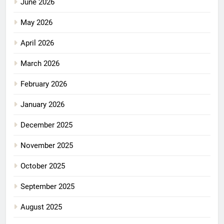
June 2026
May 2026
April 2026
March 2026
February 2026
January 2026
December 2025
November 2025
October 2025
September 2025
August 2025