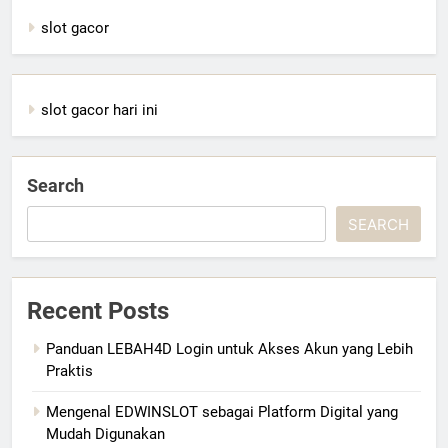
slot gacor
slot gacor hari ini
Search
SEARCH
Recent Posts
Panduan LEBAH4D Login untuk Akses Akun yang Lebih
Praktis
Mengenal EDWINSLOT sebagai Platform Digital yang
Mudah Digunakan