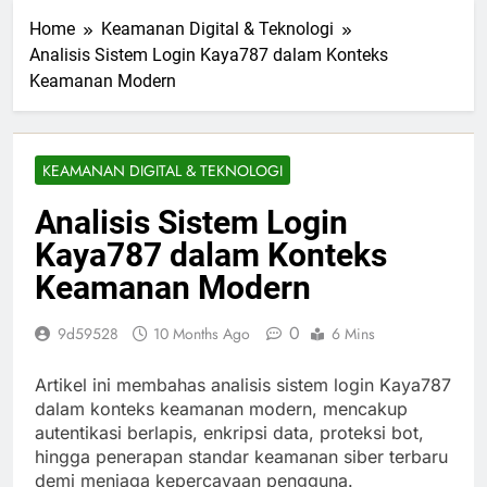
Home
Keamanan Digital & Teknologi
Analisis Sistem Login Kaya787 dalam Konteks
Keamanan Modern
KEAMANAN DIGITAL & TEKNOLOGI
Analisis Sistem Login
Kaya787 dalam Konteks
Keamanan Modern
0
9d59528
10 Months Ago
6 Mins
Artikel ini membahas analisis sistem login Kaya787
dalam konteks keamanan modern, mencakup
autentikasi berlapis, enkripsi data, proteksi bot,
hingga penerapan standar keamanan siber terbaru
demi menjaga kepercayaan pengguna.