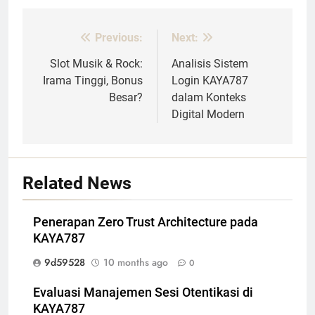
Previous:
Next:
Post
navigation
Slot Musik & Rock:
Analisis Sistem
Irama Tinggi, Bonus
Login KAYA787
Besar?
dalam Konteks
Digital Modern
Related News
Penerapan Zero Trust Architecture pada
KAYA787
9d59528
10 months ago
0
Evaluasi Manajemen Sesi Otentikasi di
KAYA787