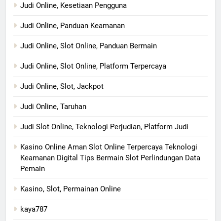
Judi Online, Kesetiaan Pengguna
Judi Online, Panduan Keamanan
Judi Online, Slot Online, Panduan Bermain
Judi Online, Slot Online, Platform Terpercaya
Judi Online, Slot, Jackpot
Judi Online, Taruhan
Judi Slot Online, Teknologi Perjudian, Platform Judi
Kasino Online Aman Slot Online Terpercaya Teknologi
Keamanan Digital Tips Bermain Slot Perlindungan Data
Pemain
Kasino, Slot, Permainan Online
kaya787