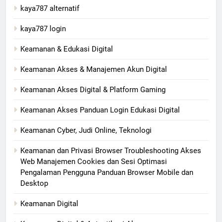
kaya787 alternatif
kaya787 login
Keamanan & Edukasi Digital
Keamanan Akses & Manajemen Akun Digital
Keamanan Akses Digital & Platform Gaming
Keamanan Akses Panduan Login Edukasi Digital
Keamanan Cyber, Judi Online, Teknologi
Keamanan dan Privasi Browser Troubleshooting Akses
Web Manajemen Cookies dan Sesi Optimasi
Pengalaman Pengguna Panduan Browser Mobile dan
Desktop
Keamanan Digital