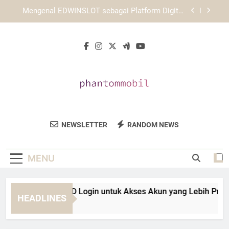
Skip
Mengenal Cara Kerja Sistem Akses pada Platform
to
KAYA787
content
Mengenal KAYA787 sebagai Platform Digital yang
Mudah Digunakan
Panduan LEBAH4D Login untuk Akses Akun yang
Lebih Praktis
Mengenal EDWINSLOT sebagai Platform Digital
yang Mudah Digunakan
Mengenal Cara Kerja Sistem Akses pada Platform
KAYA787
Phantom Mobil
Tingkatkan Kendaraan Anda Dengan
Mengenal KAYA787 sebagai Platform Digital yang
NEWSLETTER
RANDOM NEWS
Mudah Digunakan
Aksesori Berkualitas Dari Phantom Mobil.
Produk Otomotif Yang Aman Dan
MENU
Terpercaya.
nduan LEBAH4D Login untuk Akses Akun yang Lebih Praktis
HEADLINES
Weeks Ago