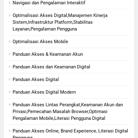
Navigasi dan Pengalaman Interaktif
Optimalisasi Akses Digital,Manajemen Kinerja
Sistem,Infrastruktur Platform,Stabilitas
Layanan,Pengalaman Pengguna
Optimalisasi Akses Mobile
Panduan Akses & Keamanan Akun
Panduan Akses dan Keamanan Digital
Panduan Akses Digital
Panduan Akses Digital Modern
Panduan Akses Lintas Perangkat,Keamanan Akun dan
Privasi,Pemecahan Masalah Browser,Optimasi
Pengalaman Mobile,Literasi Pengguna Digital
Panduan Akses Online, Brand Experience, Literasi Digital
Pengguna