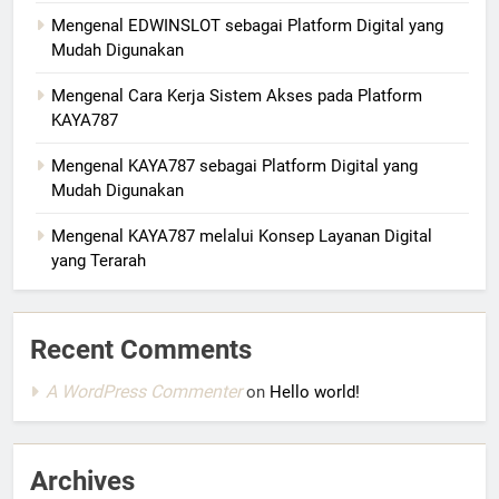
Mengenal EDWINSLOT sebagai Platform Digital yang
Mudah Digunakan
Mengenal Cara Kerja Sistem Akses pada Platform
KAYA787
Mengenal KAYA787 sebagai Platform Digital yang
Mudah Digunakan
Mengenal KAYA787 melalui Konsep Layanan Digital
yang Terarah
Recent Comments
A WordPress Commenter
on
Hello world!
Archives