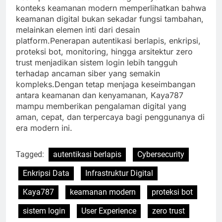
konteks keamanan modern memperlihatkan bahwa
keamanan digital bukan sekadar fungsi tambahan,
melainkan elemen inti dari desain
platform.Penerapan autentikasi berlapis, enkripsi,
proteksi bot, monitoring, hingga arsitektur zero
trust menjadikan sistem login lebih tangguh
terhadap ancaman siber yang semakin
kompleks.Dengan tetap menjaga keseimbangan
antara keamanan dan kenyamanan, Kaya787
mampu memberikan pengalaman digital yang
aman, cepat, dan terpercaya bagi penggunanya di
era modern ini.
Tagged:
autentikasi berlapis
Cybersecurity
Enkripsi Data
Infrastruktur Digital
Kaya787
keamanan modern
proteksi bot
sistem login
User Experience
zero trust