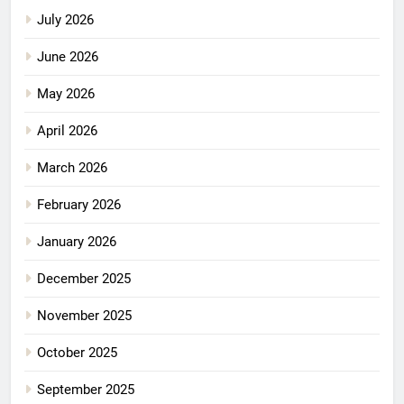
July 2026
June 2026
May 2026
April 2026
March 2026
February 2026
January 2026
December 2025
November 2025
October 2025
September 2025