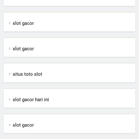
slot gacor
slot gacor
situs toto slot
slot gacor hari ini
slot gacor