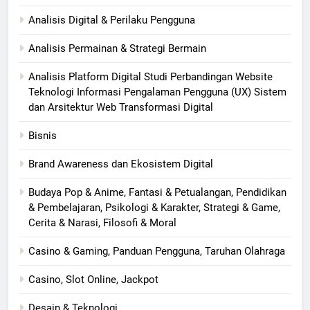
Analisis Digital & Perilaku Pengguna
Analisis Permainan & Strategi Bermain
Analisis Platform Digital Studi Perbandingan Website
Teknologi Informasi Pengalaman Pengguna (UX) Sistem
dan Arsitektur Web Transformasi Digital
Bisnis
Brand Awareness dan Ekosistem Digital
Budaya Pop & Anime, Fantasi & Petualangan, Pendidikan
& Pembelajaran, Psikologi & Karakter, Strategi & Game,
Cerita & Narasi, Filosofi & Moral
Casino & Gaming, Panduan Pengguna, Taruhan Olahraga
Casino, Slot Online, Jackpot
Desain & Teknologi