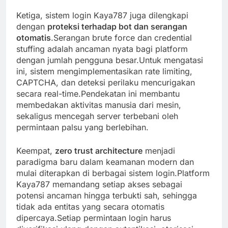
Ketiga, sistem login Kaya787 juga dilengkapi
dengan
proteksi terhadap bot dan serangan
otomatis
.Serangan brute force dan credential
stuffing adalah ancaman nyata bagi platform
dengan jumlah pengguna besar.Untuk mengatasi
ini, sistem mengimplementasikan rate limiting,
CAPTCHA, dan deteksi perilaku mencurigakan
secara real-time.Pendekatan ini membantu
membedakan aktivitas manusia dari mesin,
sekaligus mencegah server terbebani oleh
permintaan palsu yang berlebihan.
Keempat,
zero trust architecture
menjadi
paradigma baru dalam keamanan modern dan
mulai diterapkan di berbagai sistem login.Platform
Kaya787 memandang setiap akses sebagai
potensi ancaman hingga terbukti sah, sehingga
tidak ada entitas yang secara otomatis
dipercaya.Setiap permintaan login harus