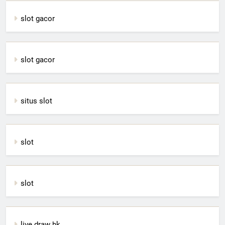
slot gacor
slot gacor
situs slot
slot
slot
live draw hk