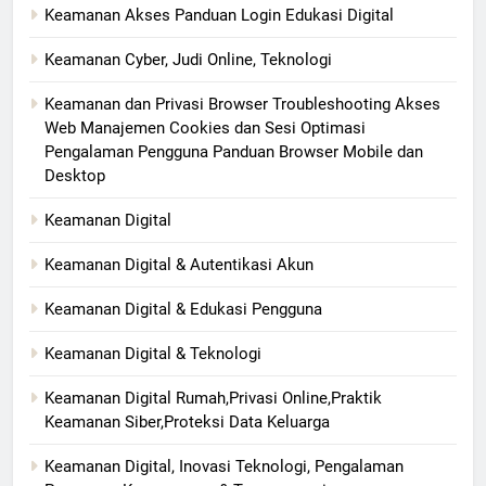
Keamanan Akses Panduan Login Edukasi Digital
Keamanan Cyber, Judi Online, Teknologi
Keamanan dan Privasi Browser Troubleshooting Akses
Web Manajemen Cookies dan Sesi Optimasi
Pengalaman Pengguna Panduan Browser Mobile dan
Desktop
Keamanan Digital
Keamanan Digital & Autentikasi Akun
Keamanan Digital & Edukasi Pengguna
Keamanan Digital & Teknologi
Keamanan Digital Rumah,Privasi Online,Praktik
Keamanan Siber,Proteksi Data Keluarga
Keamanan Digital, Inovasi Teknologi, Pengalaman