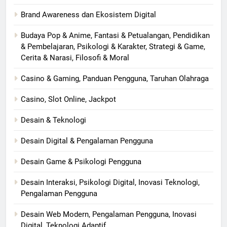
Brand Awareness dan Ekosistem Digital
Budaya Pop & Anime, Fantasi & Petualangan, Pendidikan
& Pembelajaran, Psikologi & Karakter, Strategi & Game,
Cerita & Narasi, Filosofi & Moral
Casino & Gaming, Panduan Pengguna, Taruhan Olahraga
Casino, Slot Online, Jackpot
Desain & Teknologi
Desain Digital & Pengalaman Pengguna
Desain Game & Psikologi Pengguna
Desain Interaksi, Psikologi Digital, Inovasi Teknologi,
Pengalaman Pengguna
Desain Web Modern, Pengalaman Pengguna, Inovasi
Digital, Teknologi Adaptif