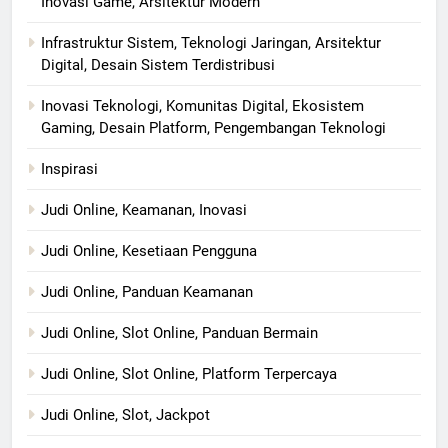
Inovasi Game, Arsitektur Modern
Infrastruktur Sistem, Teknologi Jaringan, Arsitektur
Digital, Desain Sistem Terdistribusi
Inovasi Teknologi, Komunitas Digital, Ekosistem
Gaming, Desain Platform, Pengembangan Teknologi
Inspirasi
Judi Online, Keamanan, Inovasi
Judi Online, Kesetiaan Pengguna
Judi Online, Panduan Keamanan
Judi Online, Slot Online, Panduan Bermain
Judi Online, Slot Online, Platform Terpercaya
Judi Online, Slot, Jackpot