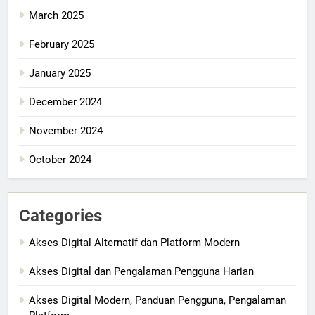
March 2025
February 2025
January 2025
December 2024
November 2024
October 2024
Categories
Akses Digital Alternatif dan Platform Modern
Akses Digital dan Pengalaman Pengguna Harian
Akses Digital Modern, Panduan Pengguna, Pengalaman