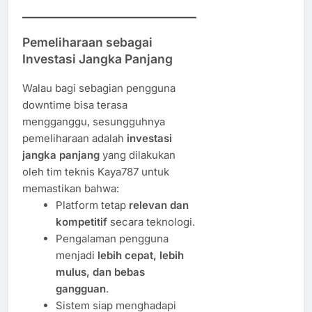
Pemeliharaan sebagai
Investasi Jangka Panjang
Walau bagi sebagian pengguna
downtime bisa terasa
mengganggu, sesungguhnya
pemeliharaan adalah
investasi
jangka panjang
yang dilakukan
oleh tim teknis Kaya787 untuk
memastikan bahwa:
Platform tetap
relevan dan
kompetitif
secara teknologi.
Pengalaman pengguna
menjadi
lebih cepat, lebih
mulus, dan bebas
gangguan
.
Sistem siap menghadapi