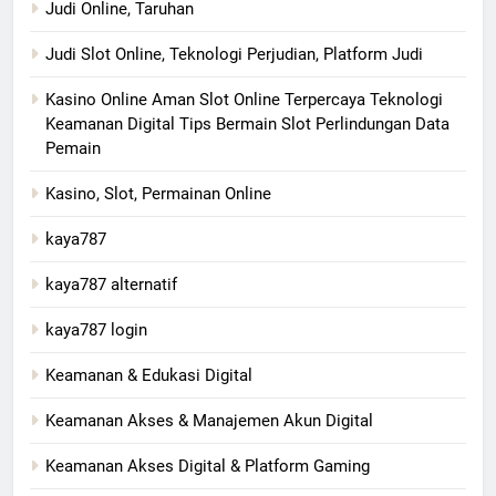
Judi Online, Taruhan
Judi Slot Online, Teknologi Perjudian, Platform Judi
Kasino Online Aman Slot Online Terpercaya Teknologi
Keamanan Digital Tips Bermain Slot Perlindungan Data
Pemain
Kasino, Slot, Permainan Online
kaya787
kaya787 alternatif
kaya787 login
Keamanan & Edukasi Digital
Keamanan Akses & Manajemen Akun Digital
Keamanan Akses Digital & Platform Gaming