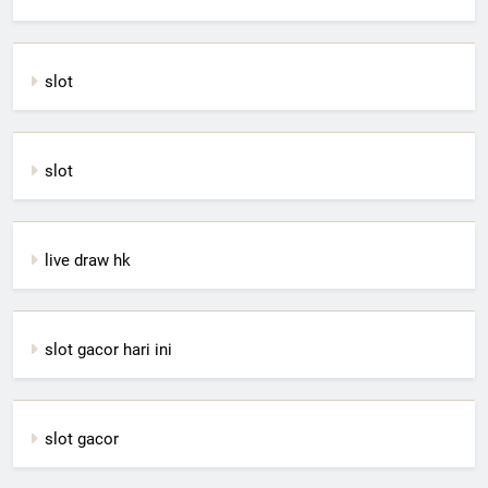
slot
slot
live draw hk
slot gacor hari ini
slot gacor