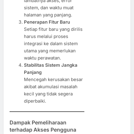
lambatnya akses, error
sistem, dan waktu muat
halaman yang panjang.
Penerapan Fitur Baru
Setiap fitur baru yang dirilis
harus melalui proses
integrasi ke dalam sistem
utama yang memerlukan
waktu perawatan.
Stabilitas Sistem Jangka
Panjang
Mencegah kerusakan besar
akibat akumulasi masalah
kecil yang tidak segera
diperbaiki.
Dampak Pemeliharaan
terhadap Akses Pengguna