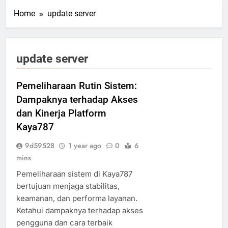
Home
update server
update server
Pemeliharaan Rutin Sistem:
Dampaknya terhadap Akses
dan Kinerja Platform
Kaya787
9d59528
1 year ago
0
6
mins
Pemeliharaan sistem di Kaya787
bertujuan menjaga stabilitas,
keamanan, dan performa layanan.
Ketahui dampaknya terhadap akses
pengguna dan cara terbaik