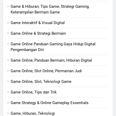
Game & Hiburan, Tips Game, Strategi Gaming,
Keterampilan Bermain Game
Game Interaktif & Visual Digital
Game Online & Strategi Bermain
Game Online Panduan Gaming Gaya Hidup Digital
Pengembangan Diri
Game Online, Panduan Bermain, Hiburan Digital
Game Online, Slot Online, Permainan Judi
Game Online, Slot, Teknologi Game
Game Online, Tips dan Trik
Game Strategy & Online Gameplay Essentials
Game, Hiburan, Teknologi