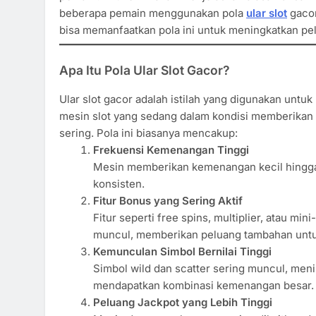
beberapa pemain menggunakan pola
ular slot
gacor
bisa memanfaatkan pola ini untuk meningkatkan p
Apa Itu Pola Ular Slot Gacor?
Ular slot gacor adalah istilah yang digunakan unt
mesin slot yang sedang dalam kondisi memberikan
sering. Pola ini biasanya mencakup:
Frekuensi Kemenangan Tinggi
Mesin memberikan kemenangan kecil hingg
konsisten.
Fitur Bonus yang Sering Aktif
Fitur seperti free spins, multiplier, atau min
muncul, memberikan peluang tambahan unt
Kemunculan Simbol Bernilai Tinggi
Simbol wild dan scatter sering muncul, men
mendapatkan kombinasi kemenangan besar.
Peluang Jackpot yang Lebih Tinggi