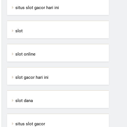
situs slot gacor hari ini
slot
slot online
slot gacor hari ini
slot dana
situs slot gacor