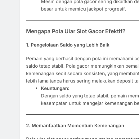
Mesin dengan pola gacor sering dikaitkan d
besar untuk memicu jackpot progresif.
Mengapa Pola Ular Slot Gacor Efektif?
1.
Pengelolaan Saldo yang Lebih Baik
Pemain yang berhasil dengan pola ini memahami p
saldo tetap stabil. Pola gacor memungkinkan pem
kemenangan kecil secara konsisten, yang memban
lebih lama tanpa harus sering melakukan deposit t
Keuntungan:
Dengan saldo yang tetap stabil, pemain memi
kesempatan untuk mengejar kemenangan be
2.
Memanfaatkan Momentum Kemenangan