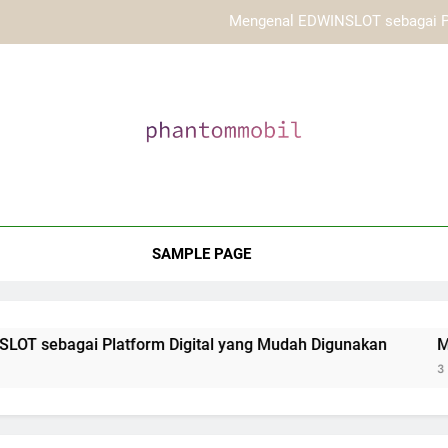
Mengenal EDWINSLOT sebagai Pl
Mengenal Cara Kerja
Mengenal KAYA787 sebagai P
Panduan LEBAH4D Login 
ntom Mobil
Mengenal EDWINSLOT sebagai Pl
n Kendaraan Anda Dengan Aksesori Berkualitas Dari Phantom M
Mengenal Cara Kerja
SAMPLE PAGE
Mengenal KAYA787 sebagai P
 Platform Digital yang Mudah Digunakan
Mengenal Car
3 Weeks Ago