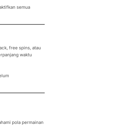
aktifkan semua
ck, free spins, atau
erpanjang waktu
belum
ahami pola permainan