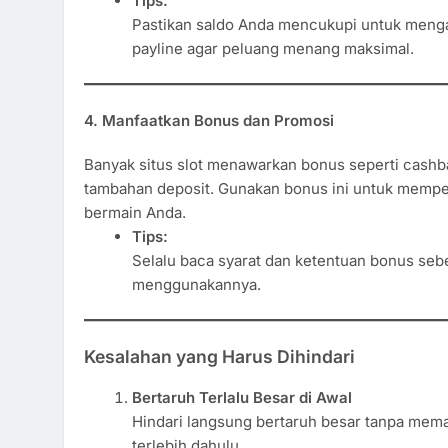
Tips:
Pastikan saldo Anda mencukupi untuk meng
payline agar peluang menang maksimal.
4.
Manfaatkan Bonus dan Promosi
Banyak situs slot menawarkan bonus seperti cashba
tambahan deposit. Gunakan bonus ini untuk memp
bermain Anda.
Tips:
Selalu baca syarat dan ketentuan bonus se
menggunakannya.
Kesalahan yang Harus Dihindari
Bertaruh Terlalu Besar di Awal
Hindari langsung bertaruh besar tanpa mem
terlebih dahulu.