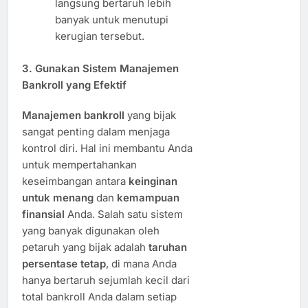
langsung bertaruh lebih
banyak untuk menutupi
kerugian tersebut.
3.
Gunakan Sistem Manajemen
Bankroll yang Efektif
Manajemen bankroll
yang bijak
sangat penting dalam menjaga
kontrol diri. Hal ini membantu Anda
untuk mempertahankan
keseimbangan antara
keinginan
untuk menang
dan
kemampuan
finansial
Anda. Salah satu sistem
yang banyak digunakan oleh
petaruh yang bijak adalah
taruhan
persentase tetap
, di mana Anda
hanya bertaruh sejumlah kecil dari
total bankroll Anda dalam setiap