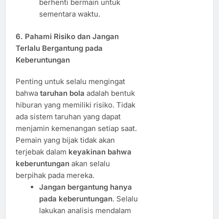
berhenti bermain untuk
sementara waktu.
6.
Pahami Risiko dan Jangan
Terlalu Bergantung pada
Keberuntungan
Penting untuk selalu mengingat
bahwa
taruhan bola
adalah bentuk
hiburan yang memiliki risiko. Tidak
ada sistem taruhan yang dapat
menjamin kemenangan setiap saat.
Pemain yang bijak tidak akan
terjebak dalam
keyakinan bahwa
keberuntungan
akan selalu
berpihak pada mereka.
Jangan bergantung hanya
pada keberuntungan
. Selalu
lakukan analisis mendalam