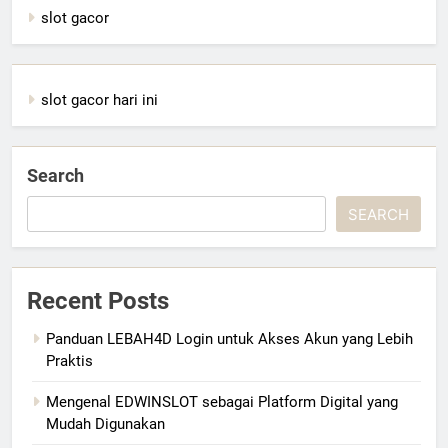
slot gacor
slot gacor hari ini
Search
SEARCH
Recent Posts
Panduan LEBAH4D Login untuk Akses Akun yang Lebih
Praktis
Mengenal EDWINSLOT sebagai Platform Digital yang
Mudah Digunakan