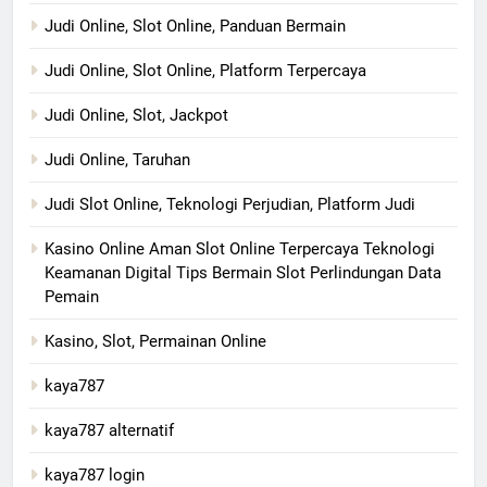
Judi Online, Slot Online, Panduan Bermain
Judi Online, Slot Online, Platform Terpercaya
Judi Online, Slot, Jackpot
Judi Online, Taruhan
Judi Slot Online, Teknologi Perjudian, Platform Judi
Kasino Online Aman Slot Online Terpercaya Teknologi
Keamanan Digital Tips Bermain Slot Perlindungan Data
Pemain
Kasino, Slot, Permainan Online
kaya787
kaya787 alternatif
kaya787 login