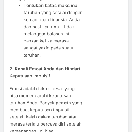
Tentukan batas maksimal
taruhan
yang sesuai dengan
kemampuan finansial Anda
dan pastikan untuk tidak
melanggar batasan ini,
bahkan ketika merasa
sangat yakin pada suatu
taruhan.
2.
Kenali Emosi Anda dan Hindari
Keputusan Impulsif
Emosi adalah faktor besar yang
bisa memengaruhi keputusan
taruhan Anda. Banyak pemain yang
membuat keputusan impulsif
setelah kalah dalam taruhan atau
merasa terlalu percaya diri setelah
kemenangan. Ini bisa