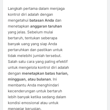
Langkah pertama dalam menjaga
kontrol diri adalah dengan
mengetahui
batasan Anda
dan
menetapkan
anggaran taruhan
yang jelas. Sebelum mulai
bertaruh, tentukan seberapa
banyak uang yang siap Anda
pertaruhkan dan pastikan untuk
tidak melebihi jumlah tersebut.
Salah satu cara yang paling efektif
untuk mengelola kontrol diri adalah
dengan
menetapkan batas harian,
mingguan, atau bulanan
. Ini
membantu Anda menghindari
kecenderungan untuk bertaruh
lebih banyak ketika sedang dalam
kondisi emosional atau untuk
mengejar kerugian.