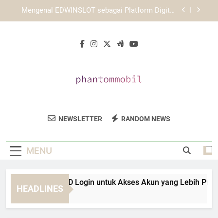
Skip
Mengenal Cara Kerja Sistem Akses pada Platform
to
KAYA787
content
Mengenal KAYA787 sebagai Platform Digital yang
Mudah Digunakan
Panduan LEBAH4D Login untuk Akses Akun yang
Lebih Praktis
Mengenal EDWINSLOT sebagai Platform Digital
yang Mudah Digunakan
Mengenal Cara Kerja Sistem Akses pada Platform
KAYA787
Phantom Mobil
Tingkatkan Kendaraan Anda Dengan
Mengenal KAYA787 sebagai Platform Digital yang
NEWSLETTER
RANDOM NEWS
Mudah Digunakan
Aksesori Berkualitas Dari Phantom Mobil.
Produk Otomotif Yang Aman Dan
MENU
Terpercaya.
anduan LEBAH4D Login untuk Akses Akun yang Lebih Praktis
HEADLINES
Weeks Ago