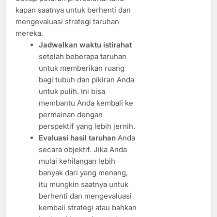
kapan saatnya untuk berhenti dan
mengevaluasi strategi taruhan
mereka.
Jadwalkan waktu istirahat
setelah beberapa taruhan
untuk memberikan ruang
bagi tubuh dan pikiran Anda
untuk pulih. Ini bisa
membantu Anda kembali ke
permainan dengan
perspektif yang lebih jernih.
Evaluasi hasil taruhan
Anda
secara objektif. Jika Anda
mulai kehilangan lebih
banyak dari yang menang,
itu mungkin saatnya untuk
berhenti dan mengevaluasi
kembali strategi atau bahkan