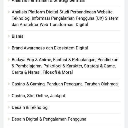
Analisis Permainan & Strategi Bermain
Analisis Platform Digital Studi Perbandingan Website
Teknologi Informasi Pengalaman Pengguna (UX) Sistem
dan Arsitektur Web Transformasi Digital
Bisnis
Brand Awareness dan Ekosistem Digital
Budaya Pop & Anime, Fantasi & Petualangan, Pendidikan
& Pembelajaran, Psikologi & Karakter, Strategi & Game,
Cerita & Narasi, Filosofi & Moral
Casino & Gaming, Panduan Pengguna, Taruhan Olahraga
Casino, Slot Online, Jackpot
Desain & Teknologi
Desain Digital & Pengalaman Pengguna