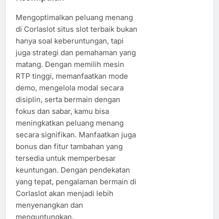
Mengoptimalkan peluang menang
di Corlaslot situs slot terbaik bukan
hanya soal keberuntungan, tapi
juga strategi dan pemahaman yang
matang. Dengan memilih mesin
RTP tinggi, memanfaatkan mode
demo, mengelola modal secara
disiplin, serta bermain dengan
fokus dan sabar, kamu bisa
meningkatkan peluang menang
secara signifikan. Manfaatkan juga
bonus dan fitur tambahan yang
tersedia untuk memperbesar
keuntungan. Dengan pendekatan
yang tepat, pengalaman bermain di
Corlaslot akan menjadi lebih
menyenangkan dan
menguntungkan.