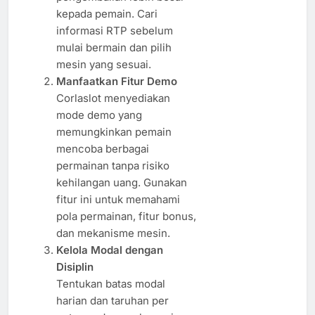
kepada pemain. Cari
informasi RTP sebelum
mulai bermain dan pilih
mesin yang sesuai.
Manfaatkan Fitur Demo
Corlaslot menyediakan
mode demo yang
memungkinkan pemain
mencoba berbagai
permainan tanpa risiko
kehilangan uang. Gunakan
fitur ini untuk memahami
pola permainan, fitur bonus,
dan mekanisme mesin.
Kelola Modal dengan
Disiplin
Tentukan batas modal
harian dan taruhan per