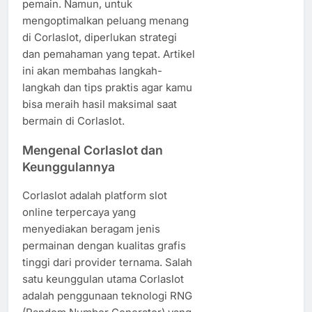
pemain. Namun, untuk
mengoptimalkan peluang menang
di Corlaslot, diperlukan strategi
dan pemahaman yang tepat. Artikel
ini akan membahas langkah-
langkah dan tips praktis agar kamu
bisa meraih hasil maksimal saat
bermain di Corlaslot.
Mengenal Corlaslot dan
Keunggulannya
Corlaslot adalah platform slot
online terpercaya yang
menyediakan beragam jenis
permainan dengan kualitas grafis
tinggi dari provider ternama. Salah
satu keunggulan utama Corlaslot
adalah penggunaan teknologi RNG