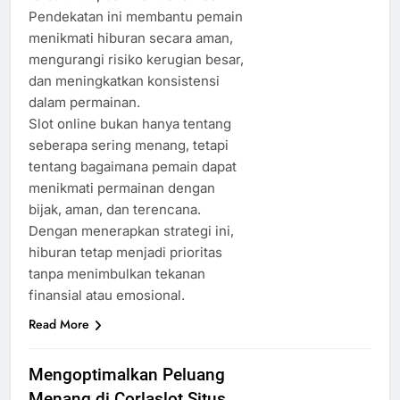
Pendekatan ini membantu pemain
menikmati hiburan secara aman,
mengurangi risiko kerugian besar,
dan meningkatkan konsistensi
dalam permainan.
Slot online bukan hanya tentang
seberapa sering menang, tetapi
tentang bagaimana pemain dapat
menikmati permainan dengan
bijak, aman, dan terencana.
Dengan menerapkan strategi ini,
hiburan tetap menjadi prioritas
tanpa menimbulkan tekanan
finansial atau emosional.
Read More
Mengoptimalkan Peluang
Menang di Corlaslot Situs