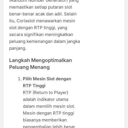
(Random Number Generator) yang
memastikan setiap putaran slot
benar-benar acak dan adil. Selain
itu, Corlaslot menawarkan mesin
slot dengan RTP tinggi, yang
secara signifikan meningkatkan
peluang kemenangan dalam jangka
panjang.
Langkah Mengoptimalkan
Peluang Menang
Pilih Mesin Slot dengan
RTP Tinggi
RTP (Return to Player)
adalah indikator utama
dalam memilih mesin slot.
Mesin dengan RTP tinggi
biasanya memberikan
pengembalian lebih besar