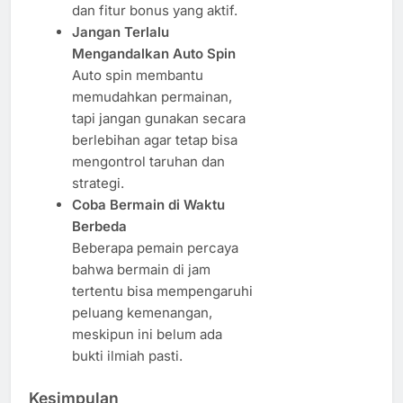
dan fitur bonus yang aktif.
Jangan Terlalu
Mengandalkan Auto Spin
Auto spin membantu
memudahkan permainan,
tapi jangan gunakan secara
berlebihan agar tetap bisa
mengontrol taruhan dan
strategi.
Coba Bermain di Waktu
Berbeda
Beberapa pemain percaya
bahwa bermain di jam
tertentu bisa mempengaruhi
peluang kemenangan,
meskipun ini belum ada
bukti ilmiah pasti.
Kesimpulan