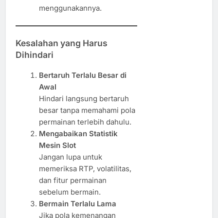
menggunakannya.
Kesalahan yang Harus
Dihindari
Bertaruh Terlalu Besar di
Awal
Hindari langsung bertaruh
besar tanpa memahami pola
permainan terlebih dahulu.
Mengabaikan Statistik
Mesin Slot
Jangan lupa untuk
memeriksa RTP, volatilitas,
dan fitur permainan
sebelum bermain.
Bermain Terlalu Lama
Jika pola kemenangan