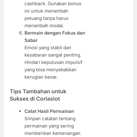
cashback. Gunakan bonus
ini untuk menambah
peluang tanpa harus
menambah modal.
Bermain dengan Fokus dan
Sabar
Emosi yang stabil dan
kesabaran sangat penting.
Hindari keputusan impulsif
yang bisa menyebabkan
kerugian besar.
Tips Tambahan untuk
Sukses di Corlaslot
Catat Hasil Permainan
Simpan catatan tentang
permainan yang sering
memberikan kemenangan