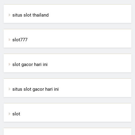
situs slot thailand
slot777
slot gacor hari ini
situs slot gacor hari ini
slot