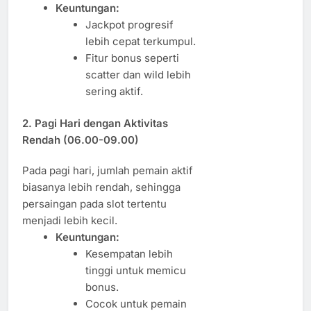
Keuntungan:
Jackpot progresif
lebih cepat terkumpul.
Fitur bonus seperti
scatter dan wild lebih
sering aktif.
2. Pagi Hari dengan Aktivitas
Rendah (06.00-09.00)
Pada pagi hari, jumlah pemain aktif
biasanya lebih rendah, sehingga
persaingan pada slot tertentu
menjadi lebih kecil.
Keuntungan:
Kesempatan lebih
tinggi untuk memicu
bonus.
Cocok untuk pemain