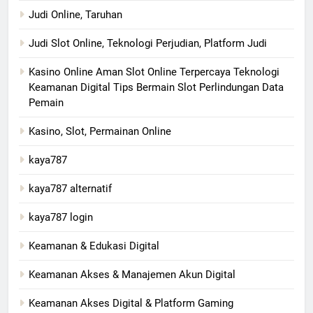
Judi Online, Taruhan
Judi Slot Online, Teknologi Perjudian, Platform Judi
Kasino Online Aman Slot Online Terpercaya Teknologi
Keamanan Digital Tips Bermain Slot Perlindungan Data
Pemain
Kasino, Slot, Permainan Online
kaya787
kaya787 alternatif
kaya787 login
Keamanan & Edukasi Digital
Keamanan Akses & Manajemen Akun Digital
Keamanan Akses Digital & Platform Gaming