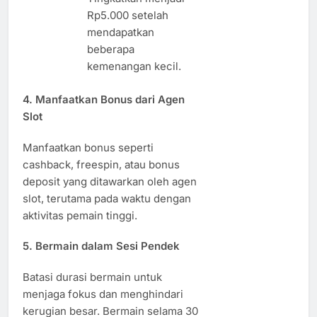
Rp5.000 setelah
mendapatkan
beberapa
kemenangan kecil.
4. Manfaatkan Bonus dari Agen
Slot
Manfaatkan bonus seperti
cashback, freespin, atau bonus
deposit yang ditawarkan oleh agen
slot, terutama pada waktu dengan
aktivitas pemain tinggi.
5. Bermain dalam Sesi Pendek
Batasi durasi bermain untuk
menjaga fokus dan menghindari
kerugian besar. Bermain selama 30