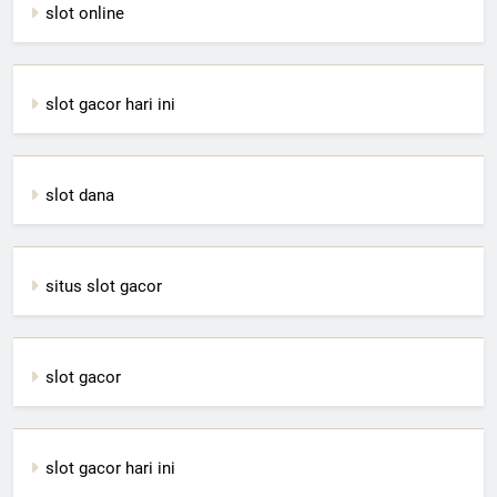
slot online
slot gacor hari ini
slot dana
situs slot gacor
slot gacor
slot gacor hari ini