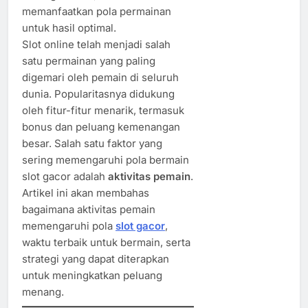
memanfaatkan pola permainan
untuk hasil optimal.
Slot online telah menjadi salah
satu permainan yang paling
digemari oleh pemain di seluruh
dunia. Popularitasnya didukung
oleh fitur-fitur menarik, termasuk
bonus dan peluang kemenangan
besar. Salah satu faktor yang
sering memengaruhi pola bermain
slot gacor adalah
aktivitas pemain
.
Artikel ini akan membahas
bagaimana aktivitas pemain
memengaruhi pola
slot gacor
,
waktu terbaik untuk bermain, serta
strategi yang dapat diterapkan
untuk meningkatkan peluang
menang.