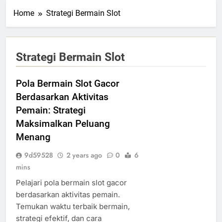
Home
Strategi Bermain Slot
Strategi Bermain Slot
Pola Bermain Slot Gacor
Berdasarkan Aktivitas
Pemain: Strategi
Maksimalkan Peluang
Menang
9d59528
2 years ago
0
6
mins
Pelajari pola bermain slot gacor
berdasarkan aktivitas pemain.
Temukan waktu terbaik bermain,
strategi efektif, dan cara