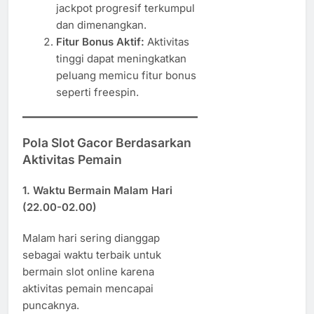
jackpot progresif terkumpul
dan dimenangkan.
Fitur Bonus Aktif:
Aktivitas
tinggi dapat meningkatkan
peluang memicu fitur bonus
seperti freespin.
Pola Slot Gacor Berdasarkan
Aktivitas Pemain
1. Waktu Bermain Malam Hari
(22.00-02.00)
Malam hari sering dianggap
sebagai waktu terbaik untuk
bermain slot online karena
aktivitas pemain mencapai
puncaknya.