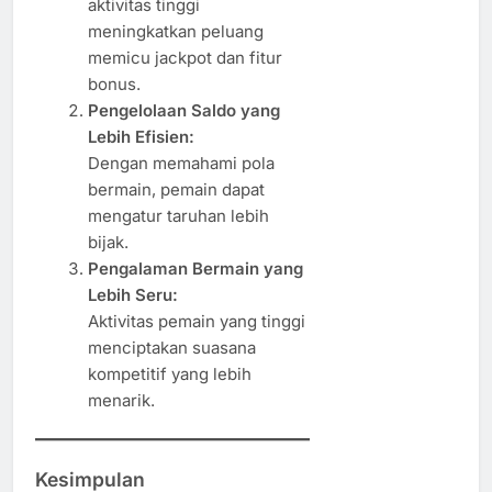
aktivitas tinggi
meningkatkan peluang
memicu jackpot dan fitur
bonus.
Pengelolaan Saldo yang
Lebih Efisien:
Dengan memahami pola
bermain, pemain dapat
mengatur taruhan lebih
bijak.
Pengalaman Bermain yang
Lebih Seru:
Aktivitas pemain yang tinggi
menciptakan suasana
kompetitif yang lebih
menarik.
Kesimpulan