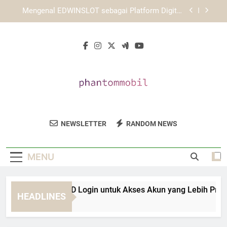
Skip
Mengenal Cara Kerja Sistem Akses pada Platform
to
KAYA787
content
Mengenal KAYA787 sebagai Platform Digital yang
Mudah Digunakan
Panduan LEBAH4D Login untuk Akses Akun yang
Lebih Praktis
Mengenal EDWINSLOT sebagai Platform Digital
yang Mudah Digunakan
Mengenal Cara Kerja Sistem Akses pada Platform
KAYA787
Phantom Mobil
Tingkatkan Kendaraan Anda Dengan
Mengenal KAYA787 sebagai Platform Digital yang
NEWSLETTER
RANDOM NEWS
Mudah Digunakan
Aksesori Berkualitas Dari Phantom Mobil.
Produk Otomotif Yang Aman Dan
MENU
Terpercaya.
nduan LEBAH4D Login untuk Akses Akun yang Lebih Praktis
HEADLINES
Weeks Ago