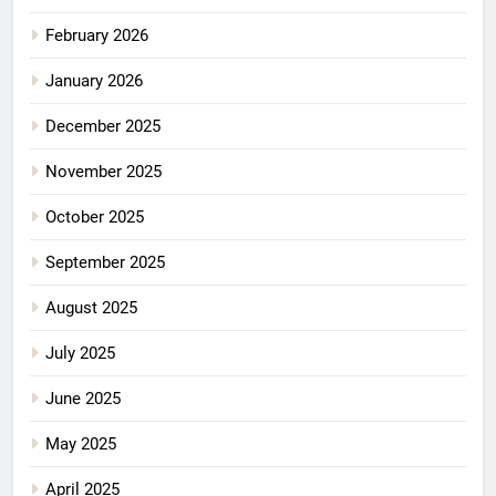
February 2026
January 2026
December 2025
November 2025
October 2025
September 2025
August 2025
July 2025
June 2025
May 2025
April 2025