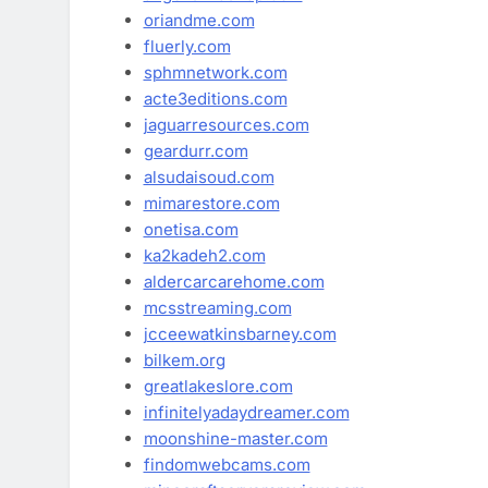
oriandme.com
fluerly.com
sphmnetwork.com
acte3editions.com
jaguarresources.com
geardurr.com
alsudaisoud.com
mimarestore.com
onetisa.com
ka2kadeh2.com
aldercarcarehome.com
mcsstreaming.com
jcceewatkinsbarney.com
bilkem.org
greatlakeslore.com
infinitelyadaydreamer.com
moonshine-master.com
findomwebcams.com