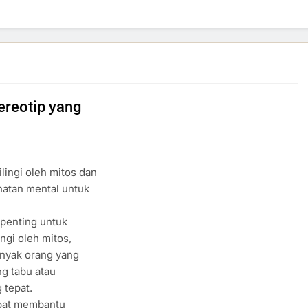
ereotip yang
ilingi oleh mitos dan
hatan mental untuk
 penting untuk
ingi oleh mitos,
anyak orang yang
g tabu atau
 tepat.
apat membantu