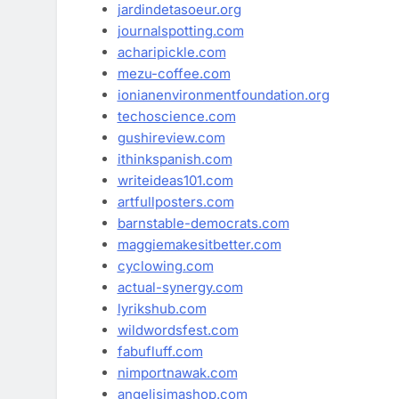
jardindetasoeur.org
journalspotting.com
acharipickle.com
mezu-coffee.com
ionianenvironmentfoundation.org
techoscience.com
gushireview.com
ithinkspanish.com
writeideas101.com
artfullposters.com
barnstable-democrats.com
maggiemakesitbetter.com
cyclowing.com
actual-synergy.com
lyrikshub.com
wildwordsfest.com
fabufluff.com
nimportnawak.com
angelisimashop.com