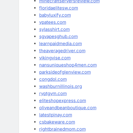
minecraftserversreview.com
floridaelitesw.com
babyluxify.com
vpatees.com
sylasshirt.com
sgvapesghub.com
learnpaidmedia.com
theaveragedriver.com
vikingvise.com
nansuniqueshop4men.com
parksideofglenview.com
congdol.com
washburnillinois.org
ryptgym.com
eliteshopexpress.com
oliveandbeanboutique.com
latestpinay.com
csbakeware.com
rightbrainedmom.com