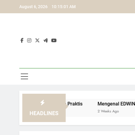
Skip
August 6, 2026
10:15:02 AM
to
content
Pha
Tingkatka
 Akun yang Lebih Praktis
Mengenal EDWINSLOT sebagai
2 Weeks Ago
HEADLINES