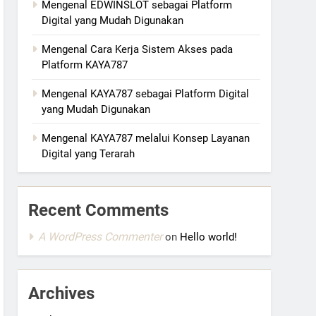
Mengenal EDWINSLOT sebagai Platform
Digital yang Mudah Digunakan
Mengenal Cara Kerja Sistem Akses pada
Platform KAYA787
Mengenal KAYA787 sebagai Platform Digital
yang Mudah Digunakan
Mengenal KAYA787 melalui Konsep Layanan
Digital yang Terarah
Recent Comments
A WordPress Commenter
on
Hello world!
Archives