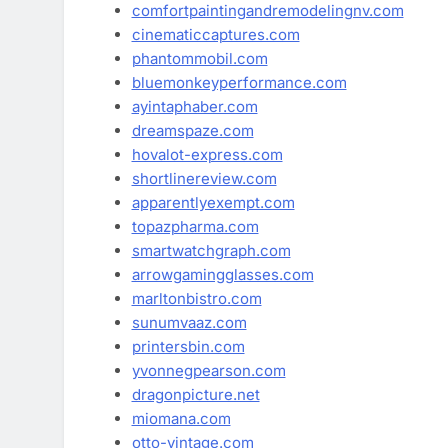
comfortpaintingandremodelingnv.com
cinematiccaptures.com
phantommobil.com
bluemonkeyperformance.com
ayintaphaber.com
dreamspaze.com
hovalot-express.com
shortlinereview.com
apparentlyexempt.com
topazpharma.com
smartwatchgraph.com
arrowgamingglasses.com
marltonbistro.com
sunumvaaz.com
printersbin.com
yvonnegpearson.com
dragonpicture.net
miomana.com
otto-vintage.com