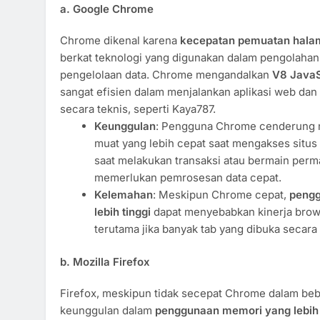
a.
Google Chrome
Chrome dikenal karena
kecepatan pemuatan hala
berkat teknologi yang digunakan dalam pengolahan
pengelolaan data. Chrome mengandalkan
V8 JavaS
sangat efisien dalam menjalankan aplikasi web dan 
secara teknis, seperti Kaya787.
Keunggulan
: Pengguna Chrome cenderung 
muat yang lebih cepat saat mengakses situs
saat melakukan transaksi atau bermain perm
memerlukan pemrosesan data cepat.
Kelemahan
: Meskipun Chrome cepat,
pengg
lebih tinggi
dapat menyebabkan kinerja bro
terutama jika banyak tab yang dibuka secar
b.
Mozilla Firefox
Firefox, meskipun tidak secepat Chrome dalam bebe
keunggulan dalam
penggunaan memori yang lebih 