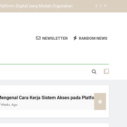
atform Digital yang Mudah Digunakan
 Sistem Akses pada Platform KAYA787
latform Digital yang Mudah Digunakan
NEWSLETTER
RANDOM NEWS
untuk Akses Akun yang Lebih Praktis
atform Digital yang Mudah Digunakan
obil. Produk Otomotif Yang Aman Dan Terpercaya.
 Sistem Akses pada Platform KAYA787
latform Digital yang Mudah Digunakan
a Kerja Sistem Akses pada Platform KAYA787
Mengena
2 Weeks A