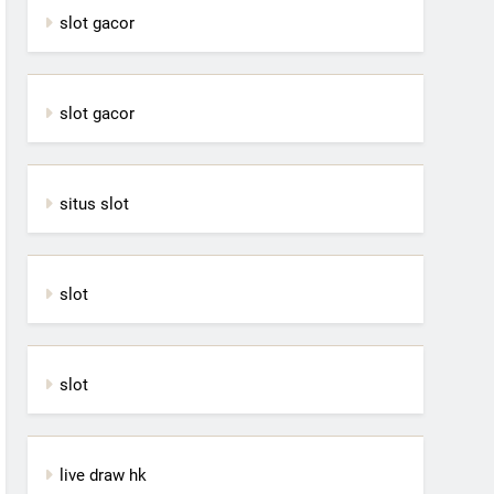
slot gacor
slot gacor
situs slot
slot
slot
live draw hk