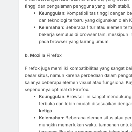
tinggi
dan pengalaman pengguna yang lebih stabil.
Keunggulan
: Kompatibilitas tinggi dengan b
dan teknologi terbaru yang digunakan oleh K
Kelemahan
: Beberapa fitur atau elemen ter
bekerja semulus di browser lain, meskipun ini
pada browser yang kurang umum.
b.
Mozilla Firefox
Firefox juga memiliki kompatibilitas yang sangat b
besar situs, namun karena perbedaan dalam pengol
kalanya beberapa elemen visual atau fungsional Ka
sepenuhnya optimal di Firefox.
Keunggulan
: Browser ini sangat mendukung
terbuka dan lebih mudah disesuaikan denga
ketiga
.
Kelemahan
: Beberapa elemen situs atau pe
mungkin memerlukan waktu tambahan untuk d
terutama jika situs menggunakan teknologi y