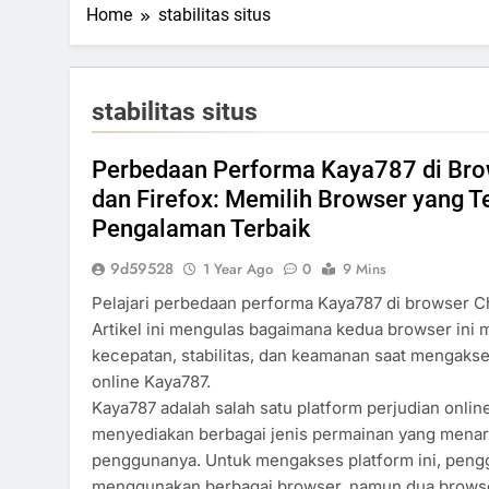
Home
stabilitas situs
stabilitas situs
Perbedaan Performa Kaya787 di Br
dan Firefox: Memilih Browser yang T
Pengalaman Terbaik
9d59528
1 Year Ago
0
9 Mins
Pelajari perbedaan performa Kaya787 di browser C
Artikel ini mengulas bagaimana kedua browser ini
kecepatan, stabilitas, dan keamanan saat mengakse
online Kaya787.
Kaya787 adalah salah satu platform perjudian onlin
menyediakan berbagai jenis permainan yang menari
penggunanya. Untuk mengakses platform ini, peng
menggunakan berbagai browser, namun dua browse