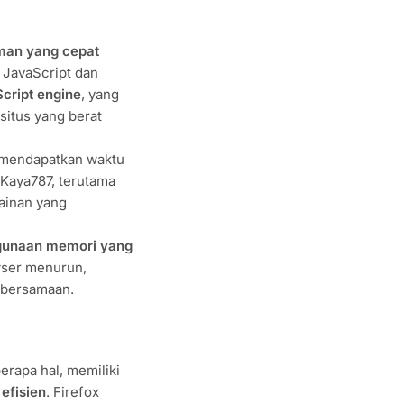
man yang cepat
 JavaScript dan
cript engine
, yang
situs yang berat
mendapatkan waktu
 Kaya787, terutama
ainan yang
unaan memori yang
wser menurun,
a bersamaan.
rapa hal, memiliki
efisien
. Firefox