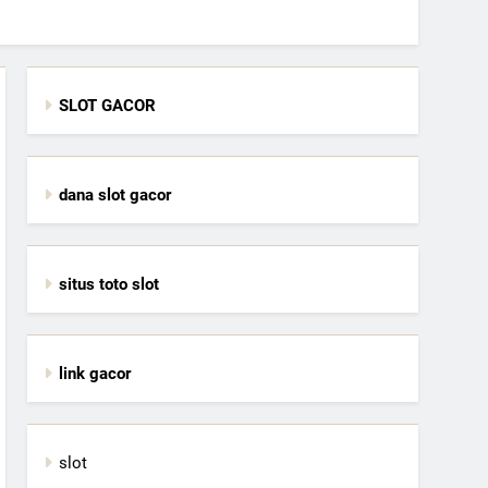
SLOT GACOR
dana slot gacor
situs toto slot
link gacor
slot