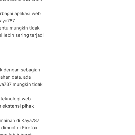
erbagai aplikasi web
aya787.
tentu mungkin tidak
 lebih sering terjadi
aik dengan sebagian
ahan data, ada
ya787 mungkin tidak
 teknologi web
n
ekstensi pihak
rmainan di Kaya787
imuat di Firefox,
ang lebih berat.