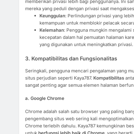
memberikan privasi lebih bagi penggunanya. Ini sa
mereka yang peduli dengan privasi saat mengakses
Keunggulan
: Perlindungan privasi yang lebi
kemampuan untuk memblokir pelacak secara 
Kelemahan
: Pengguna mungkin mengalami s
kecepatan dalam hal pemuatan halaman kare
yang digunakan untuk meningkatkan privasi.
3. Kompatibilitas dan Fungsionalitas
Seringkali, pengguna mencari pengalaman yang mu
situs perjudian seperti Kaya787.
Kompatibilitas
anta
sangat penting agar semua elemen halaman berfun
a.
Google Chrome
Chrome adalah salah satu browser yang paling ban
pengembang situs web sering kali mengoptimalkan
Chrome terlebih dahulu. Kaya787 kemungkinan besa
untuk
berfungsi lebih baik di Chrome
, yang berarti