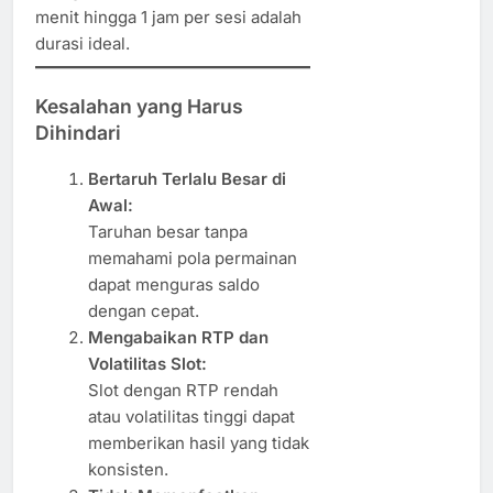
menit hingga 1 jam per sesi adalah
durasi ideal.
Kesalahan yang Harus
Dihindari
Bertaruh Terlalu Besar di
Awal:
Taruhan besar tanpa
memahami pola permainan
dapat menguras saldo
dengan cepat.
Mengabaikan RTP dan
Volatilitas Slot:
Slot dengan RTP rendah
atau volatilitas tinggi dapat
memberikan hasil yang tidak
konsisten.