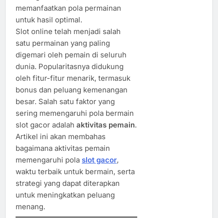
memanfaatkan pola permainan
untuk hasil optimal.
Slot online telah menjadi salah
satu permainan yang paling
digemari oleh pemain di seluruh
dunia. Popularitasnya didukung
oleh fitur-fitur menarik, termasuk
bonus dan peluang kemenangan
besar. Salah satu faktor yang
sering memengaruhi pola bermain
slot gacor adalah
aktivitas pemain
.
Artikel ini akan membahas
bagaimana aktivitas pemain
memengaruhi pola
slot gacor
,
waktu terbaik untuk bermain, serta
strategi yang dapat diterapkan
untuk meningkatkan peluang
menang.