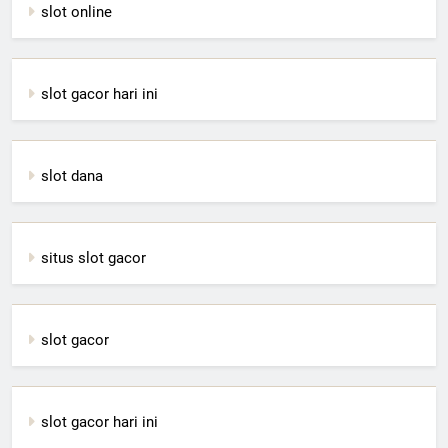
slot online
slot gacor hari ini
slot dana
situs slot gacor
slot gacor
slot gacor hari ini