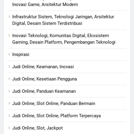
Inovasi Game, Arsitektur Modern
Infrastruktur Sistem, Teknologi Jaringan, Arsitektur
Digital, Desain Sistem Terdistribusi
Inovasi Teknologi, Komunitas Digital, Ekosistem
Gaming, Desain Platform, Pengembangan Teknologi
Inspirasi
Judi Online, Keamanan, Inovasi
Judi Online, Kesetiaan Pengguna
Judi Online, Panduan Keamanan
Judi Online, Slot Online, Panduan Bermain
Judi Online, Slot Online, Platform Terpercaya
Judi Online, Slot, Jackpot