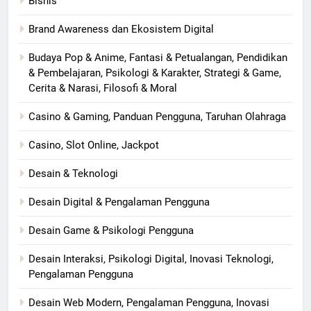
Bisnis
Brand Awareness dan Ekosistem Digital
Budaya Pop & Anime, Fantasi & Petualangan, Pendidikan
& Pembelajaran, Psikologi & Karakter, Strategi & Game,
Cerita & Narasi, Filosofi & Moral
Casino & Gaming, Panduan Pengguna, Taruhan Olahraga
Casino, Slot Online, Jackpot
Desain & Teknologi
Desain Digital & Pengalaman Pengguna
Desain Game & Psikologi Pengguna
Desain Interaksi, Psikologi Digital, Inovasi Teknologi,
Pengalaman Pengguna
Desain Web Modern, Pengalaman Pengguna, Inovasi