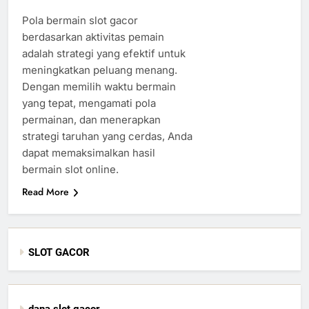
Pola bermain slot gacor
berdasarkan aktivitas pemain
adalah strategi yang efektif untuk
meningkatkan peluang menang.
Dengan memilih waktu bermain
yang tepat, mengamati pola
permainan, dan menerapkan
strategi taruhan yang cerdas, Anda
dapat memaksimalkan hasil
bermain slot online.
Read More
SLOT GACOR