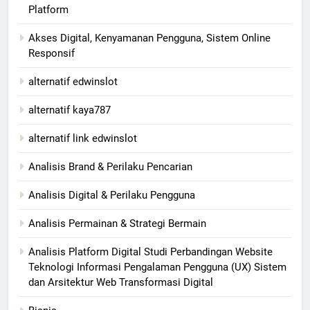
Platform
Akses Digital, Kenyamanan Pengguna, Sistem Online
Responsif
alternatif edwinslot
alternatif kaya787
alternatif link edwinslot
Analisis Brand & Perilaku Pencarian
Analisis Digital & Perilaku Pengguna
Analisis Permainan & Strategi Bermain
Analisis Platform Digital Studi Perbandingan Website
Teknologi Informasi Pengalaman Pengguna (UX) Sistem
dan Arsitektur Web Transformasi Digital