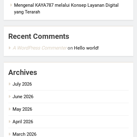
Mengenal KAYA787 melalui Konsep Layanan Digital
yang Terarah
Recent Comments
A WordPress Commenter
on
Hello world!
Archives
July 2026
June 2026
May 2026
April 2026
March 2026