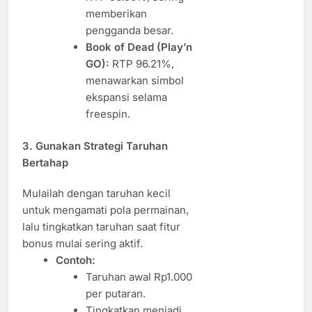
memberikan
pengganda besar.
Book of Dead (Play’n
GO):
RTP 96.21%,
menawarkan simbol
ekspansi selama
freespin.
3. Gunakan Strategi Taruhan
Bertahap
Mulailah dengan taruhan kecil
untuk mengamati pola permainan,
lalu tingkatkan taruhan saat fitur
bonus mulai sering aktif.
Contoh:
Taruhan awal Rp1.000
per putaran.
Tingkatkan menjadi