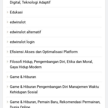
Digital, Teknologi Adaptif
Edukasi
edwinslot
edwinslot alternatif
edwinslot login
Efisiensi Akses dan Optimalisasi Platform
Filosofi Hidup, Pengembangan Diri, Etika dan Moral,
Gaya Hidup Modern
Game & Hiburan
Game & Hiburan Pengembangan Diri Manajemen Waktu
Kehidupan Sosial
Game & Hiburan, Pemain Baru, Rekomendasi Permainan,
Dunia Online