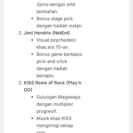
Spins
dengan wild
tambahan.
Bonus stage pick
dengan hadiah instan.
Jimi Hendrix (NetEnt)
Visual psychedelic
khas era 70-an.
Bonus game berbasis
pick-and-click
dengan hadiah
berlapis.
KISS Reels of Rock (Play’n
GO)
Gulungan Megaways
dengan multiplier
progresif.
Musik khas KISS
mengiringi setiap
spin.