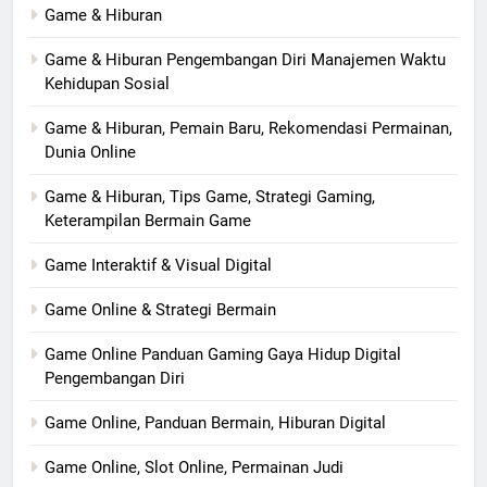
Game & Hiburan
Game & Hiburan Pengembangan Diri Manajemen Waktu
Kehidupan Sosial
Game & Hiburan, Pemain Baru, Rekomendasi Permainan,
Dunia Online
Game & Hiburan, Tips Game, Strategi Gaming,
Keterampilan Bermain Game
Game Interaktif & Visual Digital
Game Online & Strategi Bermain
Game Online Panduan Gaming Gaya Hidup Digital
Pengembangan Diri
Game Online, Panduan Bermain, Hiburan Digital
Game Online, Slot Online, Permainan Judi