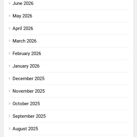
June 2026
May 2026
April 2026
March 2026
February 2026
January 2026
December 2025
November 2025
October 2025
September 2025
August 2025