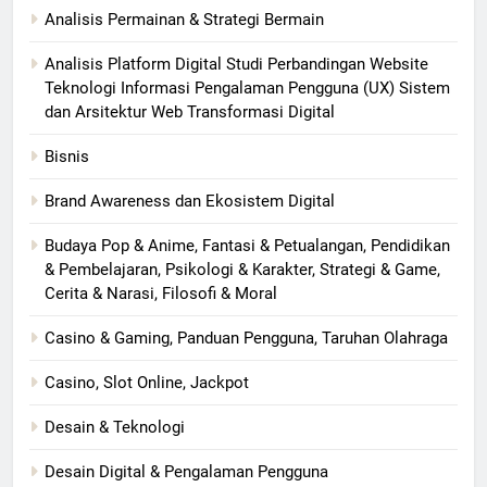
Analisis Permainan & Strategi Bermain
Analisis Platform Digital Studi Perbandingan Website
Teknologi Informasi Pengalaman Pengguna (UX) Sistem
dan Arsitektur Web Transformasi Digital
Bisnis
Brand Awareness dan Ekosistem Digital
Budaya Pop & Anime, Fantasi & Petualangan, Pendidikan
& Pembelajaran, Psikologi & Karakter, Strategi & Game,
Cerita & Narasi, Filosofi & Moral
Casino & Gaming, Panduan Pengguna, Taruhan Olahraga
Casino, Slot Online, Jackpot
Desain & Teknologi
Desain Digital & Pengalaman Pengguna