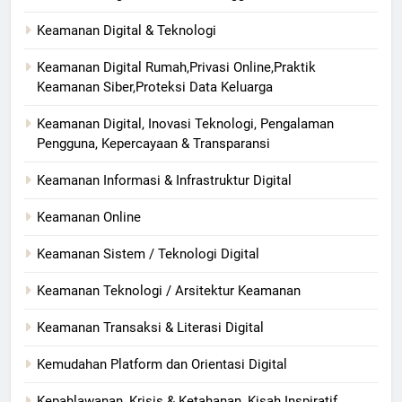
Keamanan Digital & Teknologi
Keamanan Digital Rumah,Privasi Online,Praktik
Keamanan Siber,Proteksi Data Keluarga
Keamanan Digital, Inovasi Teknologi, Pengalaman
Pengguna, Kepercayaan & Transparansi
Keamanan Informasi & Infrastruktur Digital
Keamanan Online
Keamanan Sistem / Teknologi Digital
Keamanan Teknologi / Arsitektur Keamanan
Keamanan Transaksi & Literasi Digital
Kemudahan Platform dan Orientasi Digital
Kepahlawanan, Krisis & Ketahanan, Kisah Inspiratif,