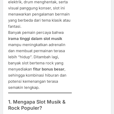
elektrik, drum menghentak, serta
visual panggung konser, slot ini
menawarkan pengalaman bermain
yang berbeda dari tema klasik atau
fantasi.
Banyak pemain percaya bahwa
irama tinggi dalam slot musik
mampu meningkatkan adrenalin
dan membuat permainan terasa
lebih “hidup”. Ditambah lagi,
banyak slot bertema rock yang
menyediakan
fitur bonus besar
,
sehingga kombinasi hiburan dan
potensi kemenangan terasa
semakin lengkap.
1. Mengapa Slot Musik &
Rock Populer?