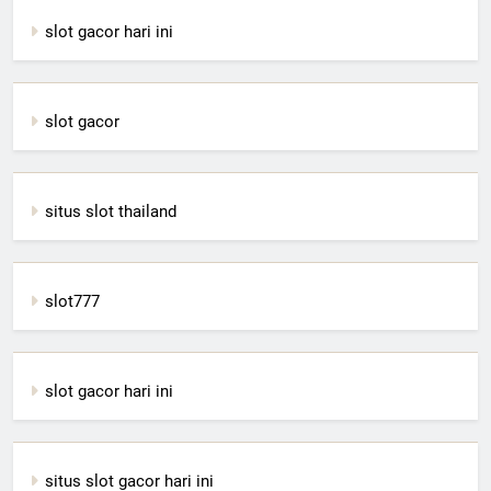
slot gacor hari ini
slot gacor
situs slot thailand
slot777
slot gacor hari ini
situs slot gacor hari ini