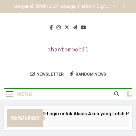
Skip
Mengenal Cara Kerja Sistem Akses pada Platform
to
KAYA787
content
Mengenal KAYA787 sebagai Platform Digital yang
Mudah Digunakan
Panduan LEBAH4D Login untuk Akses Akun yang
Lebih Praktis
Mengenal EDWINSLOT sebagai Platform Digital
yang Mudah Digunakan
Mengenal Cara Kerja Sistem Akses pada Platform
KAYA787
Phantom Mobil
Tingkatkan Kendaraan Anda Dengan
Mengenal KAYA787 sebagai Platform Digital yang
NEWSLETTER
RANDOM NEWS
Mudah Digunakan
Aksesori Berkualitas Dari Phantom Mobil.
Produk Otomotif Yang Aman Dan
MENU
Terpercaya.
nduan LEBAH4D Login untuk Akses Akun yang Lebih Praktis
HEADLINES
Weeks Ago