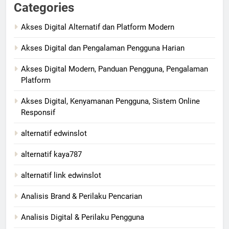
Categories
Akses Digital Alternatif dan Platform Modern
Akses Digital dan Pengalaman Pengguna Harian
Akses Digital Modern, Panduan Pengguna, Pengalaman
Platform
Akses Digital, Kenyamanan Pengguna, Sistem Online
Responsif
alternatif edwinslot
alternatif kaya787
alternatif link edwinslot
Analisis Brand & Perilaku Pencarian
Analisis Digital & Perilaku Pengguna