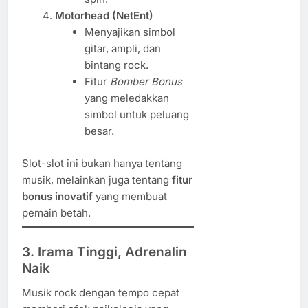
Motorhead (NetEnt)
Menyajikan simbol
gitar, ampli, dan
bintang rock.
Fitur
Bomber Bonus
yang meledakkan
simbol untuk peluang
besar.
Slot-slot ini bukan hanya tentang
musik, melainkan juga tentang
fitur
bonus inovatif
yang membuat
pemain betah.
3. Irama Tinggi, Adrenalin
Naik
Musik rock dengan tempo cepat