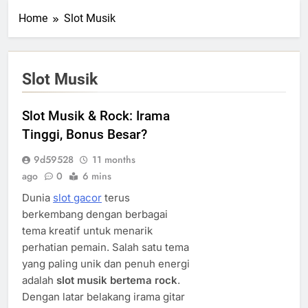
Home
Slot Musik
Slot Musik
Slot Musik & Rock: Irama
Tinggi, Bonus Besar?
9d59528
11 months
ago
0
6 mins
Dunia
slot gacor
terus
berkembang dengan berbagai
tema kreatif untuk menarik
perhatian pemain. Salah satu tema
yang paling unik dan penuh energi
adalah
slot musik bertema rock
.
Dengan latar belakang irama gitar