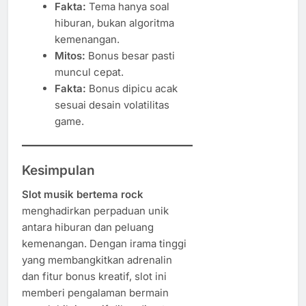
Fakta:
Tema hanya soal
hiburan, bukan algoritma
kemenangan.
Mitos:
Bonus besar pasti
muncul cepat.
Fakta:
Bonus dipicu acak
sesuai desain volatilitas
game.
Kesimpulan
Slot musik bertema rock
menghadirkan perpaduan unik
antara hiburan dan peluang
kemenangan. Dengan irama tinggi
yang membangkitkan adrenalin
dan fitur bonus kreatif, slot ini
memberi pengalaman bermain