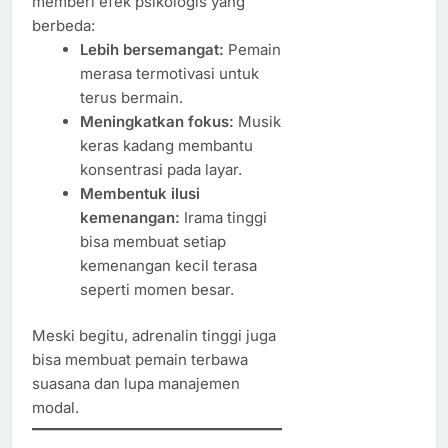
memberi efek psikologis yang
berbeda:
Lebih bersemangat:
Pemain
merasa termotivasi untuk
terus bermain.
Meningkatkan fokus:
Musik
keras kadang membantu
konsentrasi pada layar.
Membentuk ilusi
kemenangan:
Irama tinggi
bisa membuat setiap
kemenangan kecil terasa
seperti momen besar.
Meski begitu, adrenalin tinggi juga
bisa membuat pemain terbawa
suasana dan lupa manajemen
modal.