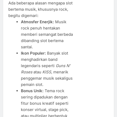
Ada beberapa alasan mengapa slot
bertema musik, khususnya rock,
begitu digemari:
Atmosfer Enerjik:
Musik
rock penuh hentakan
memberi semangat berbeda
dibanding slot bertema
santai.
Ikon Populer:
Banyak slot
menghadirkan band
legendaris seperti
Guns N’
Roses
atau
KISS
, menarik
penggemar musik sekaligus
pemain slot.
Bonus Unik:
Tema rock
sering dipadukan dengan
fitur bonus kreatif seperti
konser virtual, stage pick,
atau multiplier berbentuk