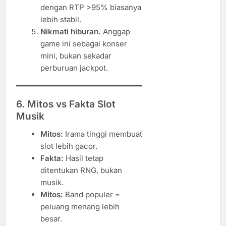
dengan RTP >95% biasanya
lebih stabil.
Nikmati hiburan.
Anggap
game ini sebagai konser
mini, bukan sekadar
perburuan jackpot.
6. Mitos vs Fakta Slot
Musik
Mitos:
Irama tinggi membuat
slot lebih gacor.
Fakta:
Hasil tetap
ditentukan RNG, bukan
musik.
Mitos:
Band populer =
peluang menang lebih
besar.