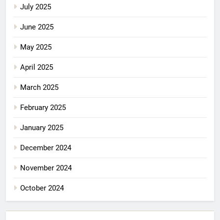
July 2025
June 2025
May 2025
April 2025
March 2025
February 2025
January 2025
December 2024
November 2024
October 2024