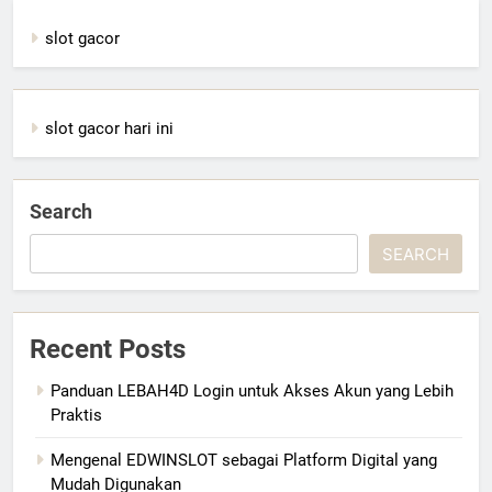
slot gacor
slot gacor hari ini
Search
SEARCH
Recent Posts
Panduan LEBAH4D Login untuk Akses Akun yang Lebih
Praktis
Mengenal EDWINSLOT sebagai Platform Digital yang
Mudah Digunakan