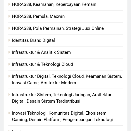
HORAS88, Keamanan, Kepercayaan Pemain
HORAS88, Pemula, Maxwin
HORAS88, Pola Permainan, Strategi Judi Online
Identitas Brand Digital
Infrastruktur & Analitik Sistem
Infrastruktur & Teknologi Cloud
Infrastruktur Digital, Teknologi Cloud, Keamanan Sistem,
Inovasi Game, Arsitektur Modern
Infrastruktur Sistem, Teknologi Jaringan, Arsitektur
Digital, Desain Sistem Terdistribusi
Inovasi Teknologi, Komunitas Digital, Ekosistem
Gaming, Desain Platform, Pengembangan Teknologi