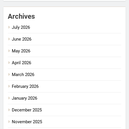
Archives
July 2026
June 2026
May 2026
April 2026
March 2026
February 2026
January 2026
December 2025
November 2025