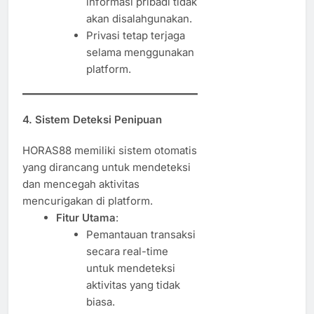
informasi pribadi tidak
akan disalahgunakan.
Privasi tetap terjaga
selama menggunakan
platform.
4. Sistem Deteksi Penipuan
HORAS88 memiliki sistem otomatis
yang dirancang untuk mendeteksi
dan mencegah aktivitas
mencurigakan di platform.
Fitur Utama
:
Pemantauan transaksi
secara real-time
untuk mendeteksi
aktivitas yang tidak
biasa.