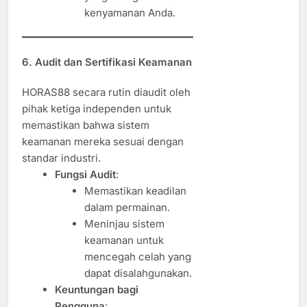
kenyamanan Anda.
6. Audit dan Sertifikasi Keamanan
HORAS88 secara rutin diaudit oleh
pihak ketiga independen untuk
memastikan bahwa sistem
keamanan mereka sesuai dengan
standar industri.
Fungsi Audit
:
Memastikan keadilan
dalam permainan.
Meninjau sistem
keamanan untuk
mencegah celah yang
dapat disalahgunakan.
Keuntungan bagi
Pengguna
: