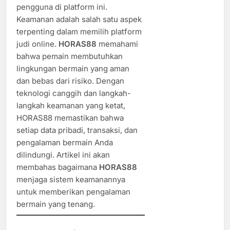
pengguna di platform ini.
Keamanan adalah salah satu aspek
terpenting dalam memilih platform
judi online.
HORAS88
memahami
bahwa pemain membutuhkan
lingkungan bermain yang aman
dan bebas dari risiko. Dengan
teknologi canggih dan langkah-
langkah keamanan yang ketat,
HORAS88 memastikan bahwa
setiap data pribadi, transaksi, dan
pengalaman bermain Anda
dilindungi. Artikel ini akan
membahas bagaimana
HORAS88
menjaga sistem keamanannya
untuk memberikan pengalaman
bermain yang tenang.