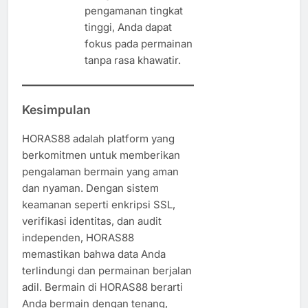
pengamanan tingkat
tinggi, Anda dapat
fokus pada permainan
tanpa rasa khawatir.
Kesimpulan
HORAS88 adalah platform yang
berkomitmen untuk memberikan
pengalaman bermain yang aman
dan nyaman. Dengan sistem
keamanan seperti enkripsi SSL,
verifikasi identitas, dan audit
independen, HORAS88
memastikan bahwa data Anda
terlindungi dan permainan berjalan
adil. Bermain di HORAS88 berarti
Anda bermain dengan tenang,