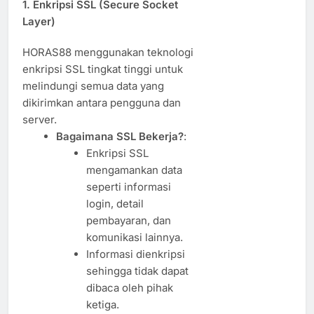
1. Enkripsi SSL (Secure Socket
Layer)
HORAS88 menggunakan teknologi
enkripsi SSL tingkat tinggi untuk
melindungi semua data yang
dikirimkan antara pengguna dan
server.
Bagaimana SSL Bekerja?
:
Enkripsi SSL
mengamankan data
seperti informasi
login, detail
pembayaran, dan
komunikasi lainnya.
Informasi dienkripsi
sehingga tidak dapat
dibaca oleh pihak
ketiga.