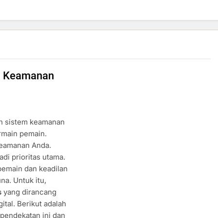
n Keamanan
an sistem keamanan
rmain pemain.
keamanan Anda.
di prioritas utama.
emain dan keadilan
a. Untuk itu,
s
yang dirancang
tal. Berikut adalah
pendekatan ini dan