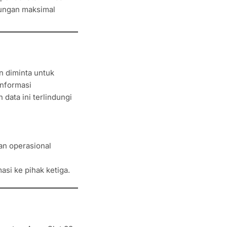
ungan maksimal
n diminta untuk
informasi
data ini terlindungi
an operasional
si ke pihak ketiga.