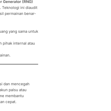
 Generator (RNG)
Teknologi ini diaudit
sil permainan benar-
uang yang sama untuk
pihak internal atau
ainan.
ksi dan mencegah
akun palsu atau
time membantu
an cepat.