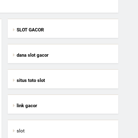
SLOT GACOR
dana slot gacor
situs toto slot
link gacor
slot