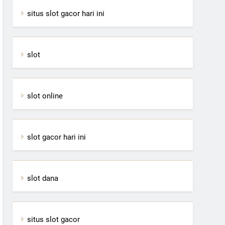
situs slot gacor hari ini
slot
slot online
slot gacor hari ini
slot dana
situs slot gacor