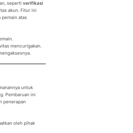
an, seperti
verifikasi
as akun. Fitur ini
 pemain atas
emain.
ivitas mencurigakan.
 mengaksesnya.
amanannya untuk
g. Pembaruan ini
an penerapan
atkan oleh pihak