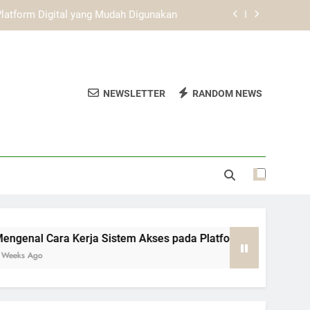
atform Digital yang Mudah Digunakan
 Sistem Akses pada Platform KAYA787
latform Digital yang Mudah Digunakan
NEWSLETTER
RANDOM NEWS
untuk Akses Akun yang Lebih Praktis
atform Digital yang Mudah Digunakan
obil. Produk Otomotif Yang Aman Dan Terpercaya.
 Sistem Akses pada Platform KAYA787
latform Digital yang Mudah Digunakan
a Kerja Sistem Akses pada Platform KAYA787
Mengena
2 Weeks A