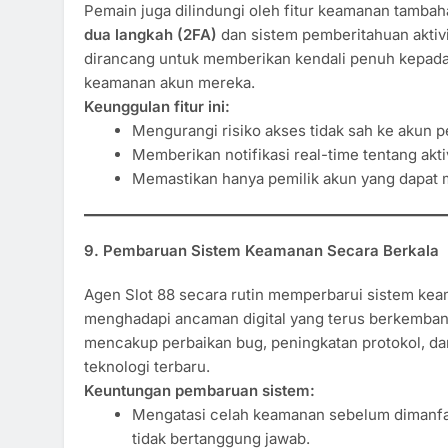
Pemain juga dilindungi oleh fitur keamanan tambah
dua langkah (2FA)
dan sistem pemberitahuan aktivit
dirancang untuk memberikan kendali penuh kepada
keamanan akun mereka.
Keunggulan fitur ini:
Mengurangi risiko akses tidak sah ke akun p
Memberikan notifikasi real-time tentang akt
Memastikan hanya pemilik akun yang dapat
9.
Pembaruan Sistem Keamanan Secara Berkala
Agen Slot 88 secara rutin memperbarui sistem ke
menghadapi ancaman digital yang terus berkemban
mencakup perbaikan bug, peningkatan protokol, d
teknologi terbaru.
Keuntungan pembaruan sistem:
Mengatasi celah keamanan sebelum dimanfa
tidak bertanggung jawab.